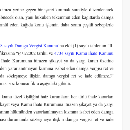
imza yerine geçen bir işaret konmak suretiyle düzenlenerek
ilebilecek olan, yani hukuken tekemmül eden kağıtlarda damga
mül eden kağıda konu işlemin daha sonra çeşitli sebeplerle
8 sayılı Damga Vergisi Kanunu
‘na ekli (1) sayılı tablonun “II.
ıkrasına “(4/1/2002 tarihli ve
4734 sayılı Kamu İhale Kanunu
hale Kurumuna itirazen şikayet ya da yargı kararı üzerine
nden yararlanılmayan kısmına isabet eden damga vergisi ret ve
a sözleşmeye ilişkin damga vergisi ret ve iade edilmez.)”
ası söz konusu fıkra aşağıdaki gibidir.
amu tüzel kişiliğini haiz kurumların her türlü ihale kararları
kayet veya Kamu İhale Kurumuna itirazen şikayet ya da yargı
kararının hükmünden yararlanılmayan kısmına isabet eden damga
ması durumunda sözleşmeye ilişkin damga vergisi ret ve iade