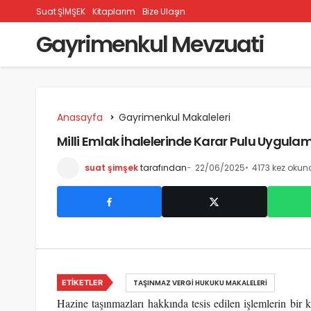
Suat ŞİMŞEK
Kitaplarım
Bize Ulaşın
Gayrimenkul Mevzuati
Anasayfa
Gayrimenkul Makaleleri
Milli Emlak İhalelerinde Karar Pulu Uygula
suat şimşek
tarafından
22/06/2025
4173 kez okun
ETIKETLER
TAŞINMAZ VERGI HUKUKU MAKALELERI
Hazine taşınmazları hakkında tesis edilen işlemlerin bir