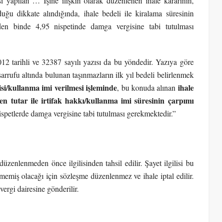
i yapılan … İşine ilişkin olarak düzenlenen ihale kararının,
duğu dikkate alındığında, ihale bedeli ile kiralama süresinin
den binde 4,95 nispetinde damga vergisine tabi tutulması
 tarihli ve 32387 sayılı yazısı da bu yöndedir. Yazıya göre
rufu altında bulunan taşınmazların ilk yıl bedeli belirlenmek
isi/kullanma imi verilmesi işleminde
ihale
, bu konuda alınan
enen tutar ile irtifak hakkı/kullanma imi süresinin çarpımı
ispetlerde damga vergisine tabi tutulması gerekmektedir.”
zenlenmeden önce ilgilisinden tahsil edilir. Şayet ilgilisi bu
emiş olacağı için sözleşme düzenlenmez ve ihale iptal edilir.
ergi dairesine gönderilir.