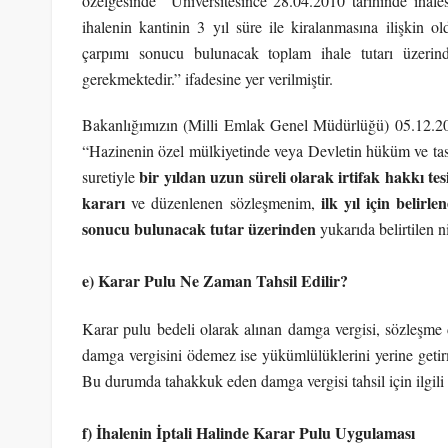
özelgesinde “Üniversitesince 28.04.2010 tarihinde ihales
ihalenin kantinin 3 yıl süre ile kiralanmasına ilişkin ol
çarpımı sonucu bulunacak toplam ihale tutarı üzerin
gerekmektedir.” ifadesine yer verilmiştir.
Bakanlığımızın (Milli Emlak Genel Müdürlüğü) 05.12.2012
“Hazinenin özel mülkiyetinde veya Devletin hüküm ve tasar
bir yıldan uzun süreli olarak irtifak hakkı tes
suretiyle
kararı
ilk yıl için belirl
ve düzenlenen sözleşmenim,
sonucu bulunacak tutar üzerinden
yukarıda belirtilen n
e) Karar Pulu Ne Zaman Tahsil Edilir?
Karar pulu bedeli olarak alınan damga vergisi, sözleşme dü
damga vergisini ödemez ise yükümlülüklerini yerine getirm
Bu durumda tahakkuk eden damga vergisi tahsil için ilgili v
f) İhalenin İptali Halinde Karar Pulu Uygulaması