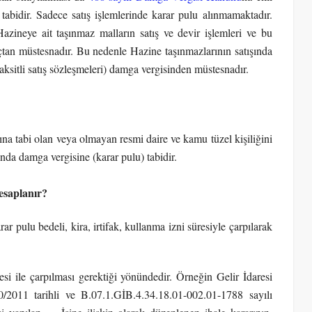
 tabidir. Sadece satış işlemlerinde karar pulu alınmamaktadır.
zineye ait taşınmaz malların satış ve devir işlemleri ve bu
rçtan müstesnadır. Bu nedenle Hazine taşınmazlarının satışında
taksitli satış sözleşmeleri) damga vergisinden müstesnadır.
ına tabi olan veya olmayan resmi daire ve kamu tüzel kişiliğini
ında damga vergisine (karar pulu) tabidir.
esaplanır?
rar pulu bedeli, kira, irtifak, kullanma izni süresiyle çarpılarak
esi ile çarpılması gerektiği yönündedir. Örneğin Gelir İdaresi
0/2011 tarihli ve B.07.1.GİB.4.34.18.01-002.01-1788 sayılı