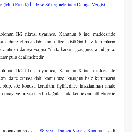
e (Milli Emlak) İhale ve Sözleşmelerinde Damga Vergisi
tablonun II/2 fıkrası uyarınca, Kanunun 8 inci maddesinde
 resmi daire olmasa dahi kamu tüzel kişiliğini haiz kurumların
ilde alınan damga vergisi “ihale kararı” gereğince alındığı ve
karar pulu denilmektedir.
tablonun II/2 fıkrası uyarınca, Kanunun 8 inci maddesinde
 resmi daire olmasa dahi kamu tüzel kişiliğini haiz kurumların
 olup, söz konusu kararların ilgililerince imzalanması (ihale
n onayı ve imzası) ile bu kağıtlar hukuken tekemmül etmekte
ından onaylanması da
488 sayılı Damga Vergisi Kanunu
na ekli