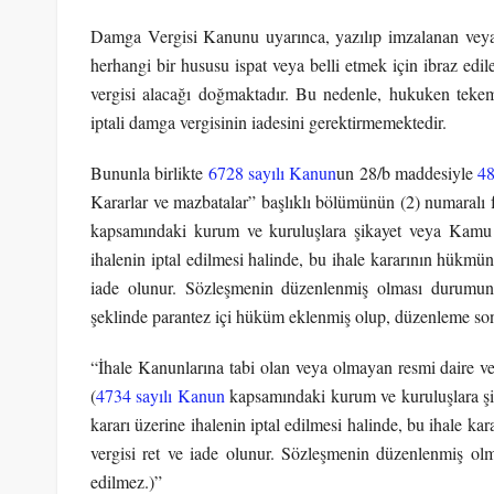
Damga Vergisi Kanunu uyarınca, yazılıp imzalanan veya 
herhangi bir hususu ispat veya belli etmek için ibraz ed
vergisi alacağı doğmaktadır. Bu nedenle, hukuken tekem
iptali damga vergisinin iadesini gerektirmemektedir.
Bununla birlikte
6728 sayılı Kanun
un 28/b maddesiyle
48
Kararlar ve mazbatalar” başlıklı bölümünün (2) numaralı f
kapsamındaki kurum ve kuruluşlara şikayet veya Kamu İ
ihalenin iptal edilmesi halinde, bu ihale kararının hükmü
iade olunur. Sözleşmenin düzenlenmiş olması durumund
şeklinde parantez içi hüküm eklenmiş olup, düzenleme sonr
“İhale Kanunlarına tabi olan veya olmayan resmi daire ve k
(
4734 sayılı Kanun
kapsamındaki kurum ve kuruluşlara şi
kararı üzerine ihalenin iptal edilmesi halinde, bu ihale 
vergisi ret ve iade olunur. Sözleşmenin düzenlenmiş ol
edilmez.)”