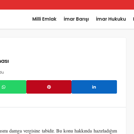
Milli Emlak
İmar Barışı
İmar Hukuku
ması
du
 kısmı damga vergisine tabidir. Bu konu hakkında hazırladığım