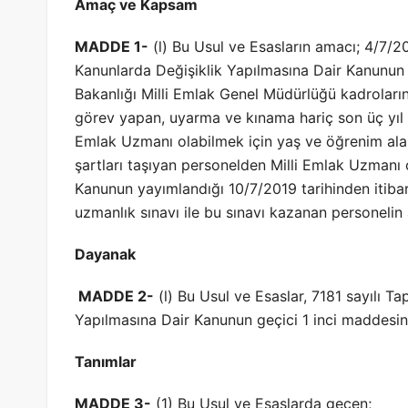
Amaç ve Kapsam
MADDE 1-
(l) Bu Usul ve Esasların amacı; 4/7/20
Kanunlarda Değişiklik Yapılmasına Dair Kanunun g
Bakanlığı Milli Emlak Genel Müdürlüğü kadrolarınd
görev yapan, uyarma ve kınama hariç son üç yıl iç
Emlak Uzmanı olabilmek için yaş ve öğrenim ala
şartları taşıyan personelden Milli Emlak Uzmanı 
Kanunun yayımlandığı 10/7/2019 tarihinden itibare
uzmanlık sınavı ile bu sınavı kazanan personelin 
Dayanak
MADDE 2-
(l) Bu Usul ve Esaslar, 7181 sayılı T
Yapılmasına Dair Kanunun geçici 1 inci maddesine
Tanımlar
MADDE 3-
(1) Bu Usul ve Esaslarda geçen;