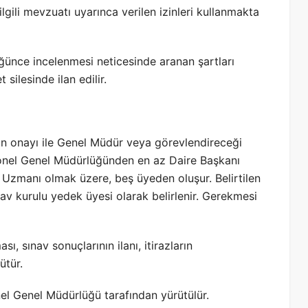
ilgili mevzuatı uyarınca verilen izinleri kullanmakta
ğünce incelenmesi neticesinde aranan şartları
t silesinde ilan edilir.
rin onayı ile Genel Müdür veya görevlendireceği
sonel Genel Müdürlüğünden en az Daire Başkanı
k Uzmanı olmak üzere, beş üyeden oluşur. Belirtilen
nav kurulu yedek üyesi olarak belirlenir. Gerekmesi
ı, sınav sonuçlarının ilanı, itirazların
ütür.
el Genel Müdürlüğü tarafından yürütülür.