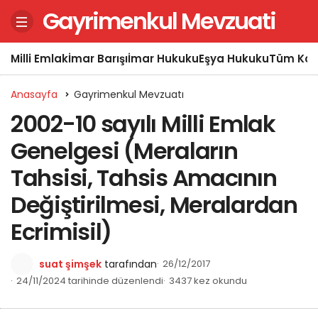
Gayrimenkul Mevzuati
Milli Emlak
İmar Barışı
İmar Hukuku
Eşya Hukuku
Tüm Kon
Anasayfa
Gayrimenkul Mevzuatı
2002-10 sayılı Milli Emlak
Genelgesi (Meraların
Tahsisi, Tahsis Amacının
Değiştirilmesi, Meralardan
Ecrimisil)
suat şimşek
tarafından
26/12/2017
24/11/2024 tarihinde düzenlendi
3437 kez okundu