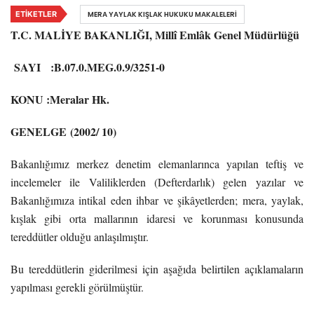
ETIKETLER
MERA YAYLAK KIŞLAK HUKUKU MAKALELERI
T.C.
MALİYE BAKANLIĞI,
Millî Emlâk Genel Müdürlüğü
SAYI :B.07.0.MEG.0.9/3251-0
KONU :Meralar Hk.
GENELGE
(
2002/ 10)
Bakanlığımız merkez denetim elemanlarınca yapılan teftiş ve
incelemeler ile Valiliklerden (Defterdarlık) gelen yazılar ve
Bakanlığımıza intikal eden ihbar ve şikâyetlerden;
mera, yaylak,
kışlak gibi orta mallarının idaresi ve korunması konusunda
tereddütler olduğu anlaşılmıştır.
Bu tereddütlerin giderilmesi için aşağıda belirtilen açıklamaların
yapılması gerekli görülmüştür.