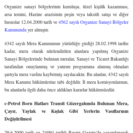
Organize sanayi bölgelerinin kuruluşu, tüzel kişilik kazanması,
arsa temini, Hazine arazisinin peşin veya taksitli satışı ve diğer
hususlar 12.04.2000 tarih ve
4562 sayılı Organize Sanayi Bölgeler
Kanununda
yer almıştır.
4342 sayılı Mera Kanununun yürürlüğe girdiği 28.02.1998 tarihe
kadar, mera olarak nitelendirilen alanlara yapılmış Organize
Sanayi Bölgelerinde bulunan meralar, Sanayi ve Ticaret Bakanlığı
tarafından onaylanmış ve yatırım programına alınmış olmaları
şartıyla mera vasfını kaybetmiş sayılacaktır. Bu alanlar, 4342 sayılı
Mera Kanunu hükümlerine tabi değildir. İl mera komisyonlarının,
bu alanlarla ilgili daha önce aldıkları kararlar hükümsüzdür.
c-Petrol Boru Hatları Transit Güzergahında Bulunan Mera,
Çayır, Yaylak ve Kışlak Gibi Yerlerin Vasıflarının
Değiştirilmesi
29.6.2000 tarih ve 24094 tarihli Resmi Gazete’de yayımlanarak