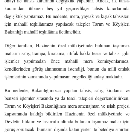
onayı ile tahsis kararında değişiklik yapabilir. Ancak, ilk tahsis
kararından itibaren beş yıl geçmedikçe tahsis kararlarında
değişiklik yapılamaz. Bu nedenle, mera, yaylak ve kışlak tahsisleri
için mahallî teşkilâtımıza yapılacak talepler Tarım ve Köyişleri
Bakanlığı mahallî teşkilâtına iletilmelidir.
Diğer taraftan, Hazinenin özel mülkiyetinde bulunan taşınmaz
malların satış, trampa, kiralama, irtifak hakkı tesisi ve tahsisi gibi
işlemler yapılmadan önce mahallî mera komisyonlarınca,
kendilerinden görüş alınmasının istendiği, bunun da milli emlak
işlemlerinin zamanında yapılmasını engellediği anlaşılmaktadır.
Bu nedenle; Bakanlığımızca yapılan tahsis, satış, kiralama ve
benzeri işlemler sırasında ya da tescil talepleri değerlendirilirken,
Tarım ve Köyişleri Bakanlığınca mera amenajman ve ıslah projesi
kapsamında kaldığı bildirilen Hazinenin özel mülkiyetinde ve
Devletin hüküm ve tasarrufu altında bulunan taşınmaz mallar için
görüş sorulacak, bunların dışında kalan yerler ile belediye sınırları