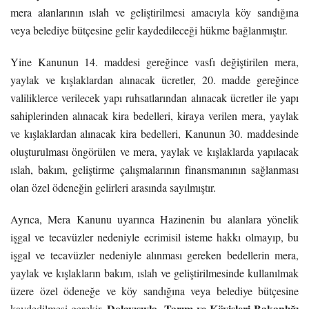
mera alanlarının ıslah ve geliştirilmesi amacıyla köy sandığına
veya belediye bütçesine gelir kaydedileceği hükme bağlanmıştır.
Yine Kanunun 14. maddesi gereğince vasfı değiştirilen mera,
yaylak ve kışlaklardan alınacak ücretler, 20. madde gereğince
valiliklerce verilecek yapı ruhsatlarından alınacak ücretler ile yapı
sahiplerinden alınacak kira bedelleri, kiraya verilen mera, yaylak
ve kışlaklardan alınacak kira bedelleri, Kanunun 30. maddesinde
oluşturulması öngörülen ve mera, yaylak ve kışlaklarda yapılacak
ıslah, bakım, geliştirme çalışmalarının finansmanının sağlanması
olan özel ödeneğin gelirleri arasında sayılmıştır.
Ayrıca, Mera Kanunu uyarınca Hazinenin bu alanlara yönelik
işgal ve tecavüzler nedeniyle ecrimisil isteme hakkı olmayıp, bu
işgal ve tecavüzler nedeniyle alınması gereken bedellerin mera,
yaylak ve kışlakların bakım, ıslah ve geliştirilmesinde kullanılmak
üzere özel ödeneğe ve köy sandığına veya belediye bütçesine
Dolayısıyla, Tarım ve Köyişleri Bakanlığı
kaydedilmesi gerekir.