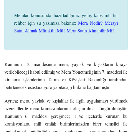
Meralar konusunda hazırladığımız geniş kapsamlı bir
rehber için şu yazımıza bakınız:
Mera Nedir? Merayı
Satın Almak Mümkün Mü? Mera Satın Alınabilir Mi?
Kanunun 12. maddesinde mera, yaylak ve kışlakların kiraya
verilebileceği kabul edilmiş ve Mera Yönetmeliğinin 7. maddesi ile
kiralama işlemlerinin Tarım ve Köyişleri Bakanlığı tarafından
belirlenecek esaslara göre yapılacağı hükme bağlanmıştır.
Ayrıca; mera, yaylak ve kışlaklar ile ilgili uygulamayı yürütmek
üzere illerde mera komisyonlarının oluşturulması öngörülmüştür.
Kanunun 6. maddesi gereğince; il ve ilçelerde kurulan bu
komisyonlara, milî emlâk birimlerimizden birer temsilci ile
muhakemat müdürlüğü veya muhakemat servislerinden birer