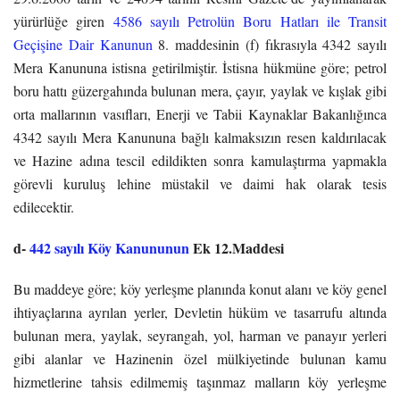
yürürlüğe giren
4586 sayılı Petrolün Boru Hatları ile Transit
Geçişine Dair Kanunun
8. maddesinin (f) fıkrasıyla 4342 sayılı
Mera Kanununa istisna getirilmiştir. İstisna hükmüne göre; petrol
boru hattı güzergahında bulunan mera, çayır, yaylak ve kışlak gibi
orta mallarının vasıfları, Enerji ve Tabii Kaynaklar Bakanlığınca
4342 sayılı Mera Kanununa bağlı kalmaksızın resen kaldırılacak
ve Hazine adına tescil edildikten sonra kamulaştırma yapmakla
görevli kuruluş lehine müstakil ve daimi hak olarak tesis
edilecektir.
d-
442 sayılı Köy Kanununun
Ek 12.Maddesi
Bu maddeye göre; köy yerleşme planında konut alanı ve köy genel
ihtiyaçlarına ayrılan yerler, Devletin hüküm ve tasarrufu altında
bulunan mera, yaylak, seyrangah, yol, harman ve panayır yerleri
gibi alanlar ve Hazinenin özel mülkiyetinde bulunan kamu
hizmetlerine tahsis edilmemiş taşınmaz malların köy yerleşme