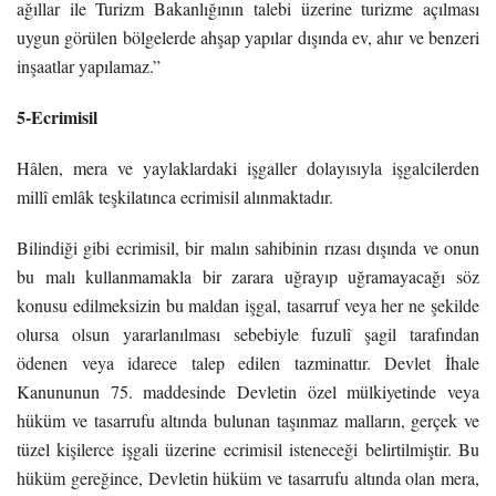
ağıllar ile Turizm Bakanlığının talebi üzerine turizme açılması
uygun görülen bölgelerde ahşap yapılar dışında ev, ahır ve benzeri
inşaatlar yapılamaz.”
5-
Ecrimisil
Hâlen, mera ve yaylaklardaki işgaller dolayısıyla işgalcilerden
millî emlâk teşkilatınca ecrimisil alınmaktadır.
Bilindiği gibi ecrimisil, bir malın sahibinin rızası dışında ve onun
bu malı kullanmamakla bir zarara uğrayıp uğramayacağı söz
konusu edilmeksizin bu maldan işgal, tasarruf veya her ne şekilde
olursa olsun yararlanılması sebebiyle fuzulî şagil tarafından
ödenen veya idarece talep edilen tazminattır. Devlet İhale
Kanununun 75. maddesinde Devletin özel mülkiyetinde veya
hüküm ve tasarrufu altında bulunan taşınmaz malların, gerçek ve
tüzel kişilerce işgali üzerine ecrimisil isteneceği belirtilmiştir. Bu
hüküm gereğince, Devletin hüküm ve tasarrufu altında olan mera,