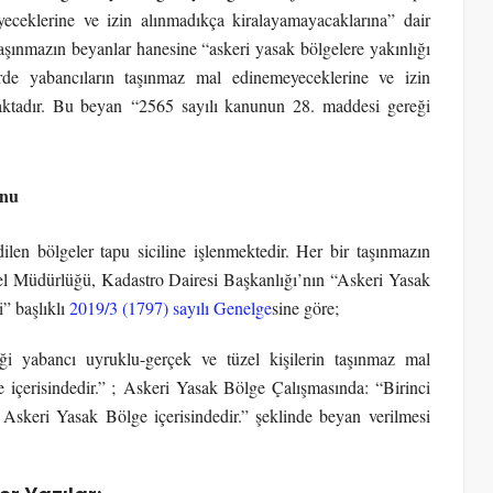
eceklerine ve izin alınmadıkça kiralayamayacaklarına” dair
 taşınmazın beyanlar hanesine “askeri yasak bölgelere yakınlığı
lerde yabancıların taşınmaz mal edinemeyeceklerine ve izin
aktadır. Bu beyan “2565 sayılı kanunun 28. maddesi gereği
onu
len bölgeler tapu siciline işlenmektedir. Her bir taşınmazın
l Müdürlüğü, Kadastro Dairesi Başkanlığı’nın “Askeri Yasak
i” başlıklı
2019/3 (1797) sayılı Genelge
sine göre;
i yabancı uyruklu-gerçek ve tüzel kişilerin taşınmaz mal
içerisindedir.” ; Askeri Yasak Bölge Çalışmasında: “Birinci
Askeri Yasak Bölge içerisindedir.” şeklinde beyan verilmesi