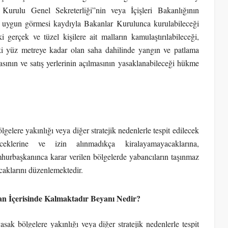
Kurulu Genel Sekreterliği”nin veya İçişleri Bakanlığının
 uygun görmesi kaydıyla Bakanlar Kurulunca kurulabileceği
 gerçek ve tüzel kişilere ait malların kamulaştırılabileceği,
 iki yüz metreye kadar olan saha dahilinde yangın ve patlama
sının ve satış yerlerinin açılmasının yasaklanabileceği hükme
gelere yakınlığı veya diğer stratejik nedenlerle tespit edilecek
eklerine ve izin alınmadıkça kiralayamayacaklarına,
urbaşkanınca karar verilen bölgelerde yabancıların taşınmaz
aklarını düzenlemektedir.
lan İçerisinde Kalmaktadır Beyanı Nedir?
k bölgelere yakınlığı veya diğer stratejik nedenlerle tespit