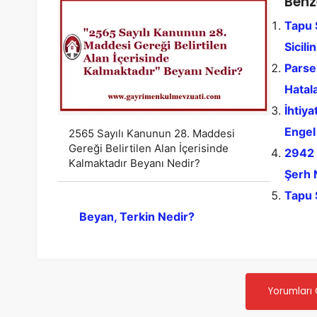
Benz
Tapu S
Sicili
Parse
Hatal
İhtiya
Engel
2565 Sayılı Kanunun 28. Maddesi
Gereği Belirtilen Alan İçerisinde
2942 
Kalmaktadır Beyanı Nedir?
Şerh 
Tapu S
Beyan, Terkin Nedir?
Yorumları