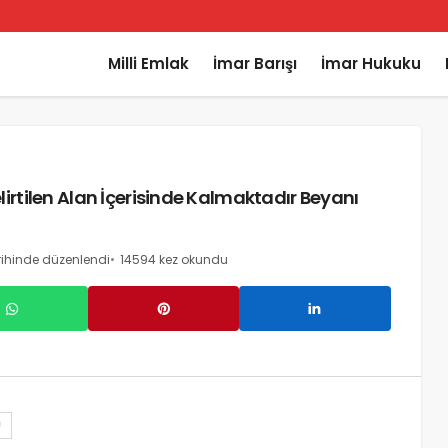
Milli Emlak
İmar Barışı
İmar Hukuku
irtilen Alan İçerisinde Kalmaktadır Beyanı
rihinde düzenlendi
14594 kez okundu
U