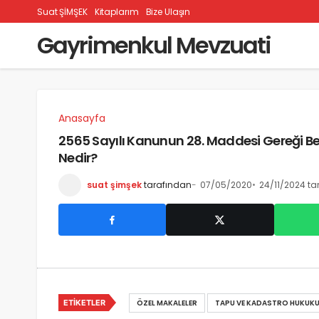
Suat ŞİMŞEK
Kitaplarım
Bize Ulaşın
Gayrimenkul Mevzuati
Anasayfa
2565 Sayılı Kanunun 28. Maddesi Gereği Bel
Nedir?
suat şimşek
tarafından
07/05/2020
24/11/2024 ta
ETIKETLER
ÖZEL MAKALELER
TAPU VE KADASTRO HUKUK