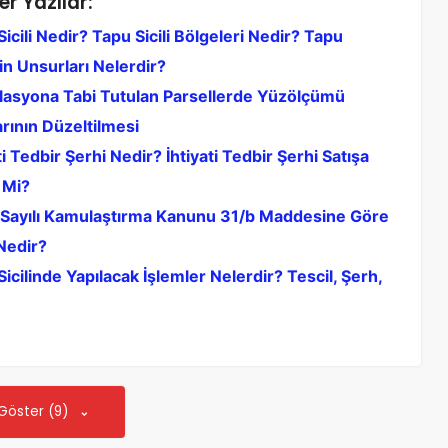
er Yazılar:
icili Nedir? Tapu Sicili Bölgeleri Nedir? Tapu
nin Unsurları Nelerdir?
lasyona Tabi Tutulan Parsellerde Yüzölçümü
arının Düzeltilmesi
ti Tedbir Şerhi Nedir? İhtiyati Tedbir Şerhi Satışa
 Mi?
Sayılı Kamulaştırma Kanunu 31/b Maddesine Göre
Nedir?
icilinde Yapılacak İşlemler Nelerdir? Tescil, Şerh,
 Göster (9)