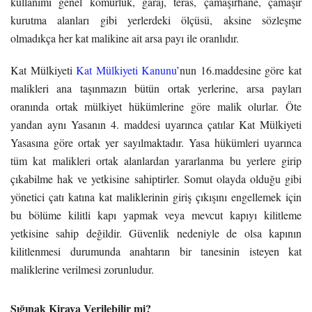
kullanımı genel kömürlük, garaj, teras, çamaşırhane, çamaşır
kurutma alanları gibi yerlerdeki ölçüsü, aksine sözleşme
olmadıkça her kat malikine ait arsa payı ile oranlıdır.
Kat Mülkiyeti
Kat Mülkiyeti Kanunu
’nun 16.maddesine göre kat
malikleri ana taşınmazın bütün ortak yerlerine, arsa payları
oranında ortak mülkiyet hükümlerine göre malik olurlar. Öte
yandan aynı Yasanın 4. maddesi uyarınca çatılar Kat Mülkiyeti
Yasasına göre ortak yer sayılmaktadır. Yasa hükümleri uyarınca
tüm kat malikleri ortak alanlardan yararlanma bu yerlere girip
çıkabilme hak ve yetkisine sahiptirler. Somut olayda olduğu gibi
yönetici çatı katına kat maliklerinin giriş çıkışını engellemek için
bu bölüme kilitli kapı yapmak veya mevcut kapıyı kilitleme
yetkisine sahip değildir. Güvenlik nedeniyle de olsa kapının
kilitlenmesi durumunda anahtarın bir tanesinin isteyen kat
maliklerine verilmesi zorunludur.
Sığınak Kiraya Verilebilir mi?