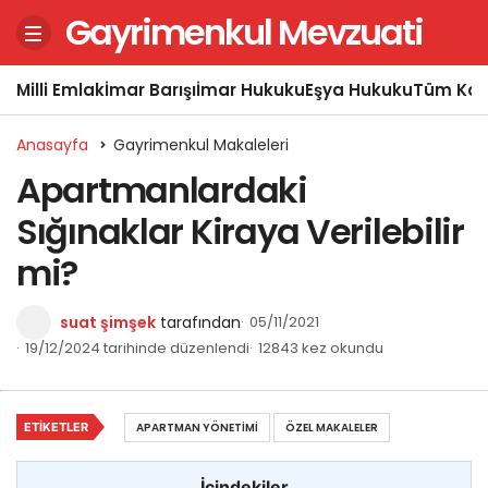
Gayrimenkul Mevzuati
Milli Emlak
İmar Barışı
İmar Hukuku
Eşya Hukuku
Tüm Kon
Anasayfa
Gayrimenkul Makaleleri
Apartmanlardaki
Sığınaklar Kiraya Verilebilir
mi?
suat şimşek
tarafından
05/11/2021
19/12/2024 tarihinde düzenlendi
12843 kez okundu
ETIKETLER
APARTMAN YÖNETIMI
ÖZEL MAKALELER
İçindekiler