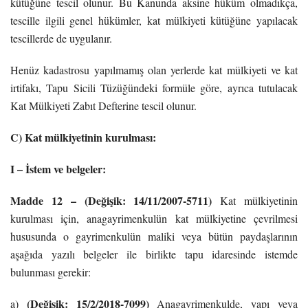
kütüğüne tescil olunur. Bu Kanunda aksine hüküm olmadıkça,
tescille ilgili genel hükümler, kat mülkiyeti kütüğüne yapılacak
tescillerde de uygulanır.
Henüz kadastrosu yapılmamış olan yerlerde kat mülkiyeti ve kat
irtifakı, Tapu Sicili Tüzüğündeki formüle göre, ayrıca tutulacak
Kat Mülkiyeti Zabıt Defterine tescil olunur.
C) Kat mülkiyetinin kurulması:
I – İstem ve belgeler:
Madde 12 – (Değişik: 14/11/2007-5711)
Kat mülkiyetinin
kurulması için, anagayrimenkulün kat mülkiyetine çevrilmesi
hususunda o gayrimenkulün maliki veya bütün paydaşlarının
aşağıda yazılı belgeler ile birlikte tapu idaresinde istemde
bulunması gerekir:
(Değişik: 15/2/2018-7099)
a)
Anagayrimenkulde, yapı veya