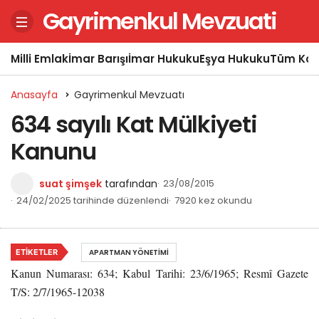
Gayrimenkul Mevzuati
Milli Emlak
İmar Barışı
İmar Hukuku
Eşya Hukuku
Tüm Kon
Anasayfa
Gayrimenkul Mevzuatı
634 sayılı Kat Mülkiyeti
Kanunu
suat şimşek
tarafından
23/08/2015
24/02/2025 tarihinde düzenlendi
7920 kez okundu
ETIKETLER
APARTMAN YÖNETIMI
Kanun Numarası: 634; Kabul Tarihi: 23/6/1965; Resmî Gazete
T/S: 2/7/1965-12038