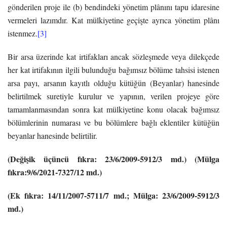
gönderilen proje ile (b) bendindeki yönetim plânını tapu idaresine
vermeleri lazımdır. Kat mülkiyetine geçişte ayrıca yönetim plânı
istenmez.
[3]
Bir arsa üzerinde kat irtifakları ancak sözleşmede veya dilekçede
her kat irtifakının ilgili bulunduğu bağımsız bölüme tahsisi istenen
arsa payı, arsanın kayıtlı olduğu kütüğün (Beyanlar) hanesinde
belirtilmek suretiyle kurulur ve yapının, verilen projeye göre
tamamlanmasından sonra kat mülkiyetine konu olacak bağımsız
bölümlerinin numarası ve bu bölümlere bağlı eklentiler kütüğün
beyanlar hanesinde belirtilir.
(Değişik üçüncü fıkra: 23/6/2009-5912/3 md.) (Mülga
fıkra:9/6/2021-7327/12 md.)
(Ek fıkra: 14/11/2007-5711/7 md.; Mülga: 23/6/2009-5912/3
md.)