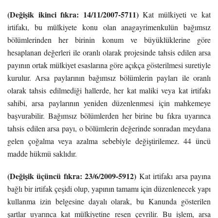
(Değişik ikinci fıkra: 14/11/2007-5711)
Kat mülkiyeti ve kat
irtifakı, bu mülkiyete konu olan anagayrimenkulün bağımsız
bölümlerinden her birinin konum ve büyüklüklerine göre
hesaplanan değerleri ile oranlı olarak projesinde tahsis edilen arsa
payının ortak mülkiyet esaslarına göre açıkça gösterilmesi suretiyle
kurulur. Arsa paylarının bağımsız bölümlerin payları ile oranlı
olarak tahsis edilmediği hallerde, her kat maliki veya kat irtifakı
sahibi, arsa paylarının yeniden düzenlenmesi için mahkemeye
başvurabilir. Bağımsız bölümlerden her birine bu fıkra uyarınca
tahsis edilen arsa payı, o bölümlerin değerinde sonradan meydana
gelen çoğalma veya azalma sebebiyle değiştirilemez. 44 üncü
madde hükmü saklıdır.
(Değişik üçüncü fıkra: 23/6/2009-5912)
Kat irtifakı arsa payına
bağlı bir irtifak çeşidi olup, yapının tamamı için düzenlenecek yapı
kullanma izin belgesine dayalı olarak, bu Kanunda gösterilen
şartlar uyarınca kat mülkiyetine resen çevrilir. Bu işlem, arsa