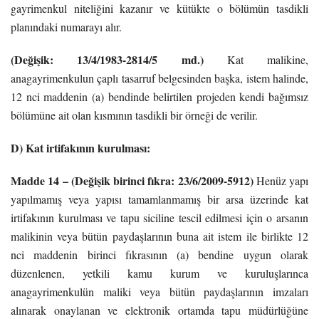
gayrimenkul niteliğini kazanır ve kütükte o bölümün tasdikli
planındaki numarayı alır.
(Değişik: 13/4/1983-2814/5 md.)
Kat malikine,
anagayrimenkulun çaplı tasarruf belgesinden başka, istem halinde,
12 nci maddenin (a) bendinde belirtilen projeden kendi bağımsız
bölümüne ait olan kısmının tasdikli bir örneği de verilir.
D) Kat irtifakının kurulması:
Madde 14 – (Değişik birinci fıkra: 23/6/2009-5912)
Henüz yapı
yapılmamış veya yapısı tamamlanmamış bir arsa üzerinde kat
irtifakının kurulması ve tapu siciline tescil edilmesi için o arsanın
malikinin veya bütün paydaşlarının buna ait istem ile birlikte 12
nci maddenin birinci fıkrasının (a) bendine uygun olarak
düzenlenen, yetkili kamu kurum ve kuruluşlarınca
anagayrimenkulün maliki veya bütün paydaşlarının imzaları
alınarak onaylanan ve elektronik ortamda tapu müdürlüğüne