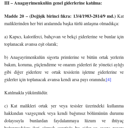
III – Anagayrimenkulün genel giderlerine katılma:
Madde 20 – (Değişik birinci fıkra: 13/4/1983-2814/9 md.)
Kat
maliklerinden her biri aralarında başka türlü anlaşma olmadıkça:
a) Kapıcı, kaloriferci, bahçıvan ve bekçi giderlerine ve bunlar için
toplanacak avansa eşit olarak;
b) Anagayrimenkulün sigorta primlerine ve bütün ortak yerlerin
bakım, koruma, güçlendirme ve onarım giderleri ile yönetici aylığı
gibi diğer giderlere ve ortak tesislerin işletme giderlerine ve
giderler için toplanacak avansa kendi arsa payı oranında;
[4]
Katılmakla yükümlüdür.
c) Kat malikleri ortak yer veya tesisler üzerindeki kullanma
hakkından vazgeçmek veya kendi bağımsız bölümünün durumu
dolayısıyla bunlardan faydalanmaya lüzum ve ihtiyaç
bulunmadığını ileri sürmek suretiyle bu gider ve avans payını