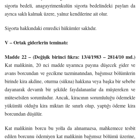
sigorta bedeli, anagayrimenkulün sigorta bedelindeki payları da
ayrıca saklı kalmak üzere, yalnız kendilerine ait olur.
Sigorta hakkındaki emredici hükümler saklıdır.
V – Ortak giderlerin teminatı:
Madde 22 – (Değişik birinci fıkra: 13/4/1983 – 2814/10 md.)
Kat malikinin, 20 nci madde uyarınca payına düşecek gider ve
avans borcundan ve gecikme tazminatından, bağımsız bölümlerin
birinde kira akdine, oturma (sükna) hakkına veya başka bir sebebe
dayanarak devamlı bir şekilde faydalananlar da müştereken ve
müteselsilen sorumludur. Ancak, kiracının sorumluluğu ödemekle
yükümlü olduğu kira miktarı ile sınırlı olup, yaptığı ödeme kira
borcundan düşülür.
Kat malikinin borcu bu yolla da alınamazsa, mahkemece tesbit
edilen borcunu ödemiyen kat malikinin bağımsız bölümü üzerine,