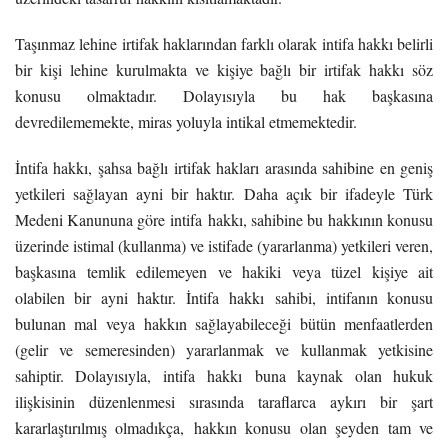
Taşınmaz lehine irtifak haklarından farklı olarak intifa hakkı belirli
bir kişi lehine kurulmakta ve kişiye bağlı bir irtifak hakkı söz
konusu olmaktadır. Dolayısıyla bu hak başkasına
devredilememekte, miras yoluyla intikal etmemektedir.
İntifa hakkı, şahsa bağlı irtifak hakları arasında sahibine en geniş
yetkileri sağlayan ayni bir haktır. Daha açık bir ifadeyle Türk
Medeni Kanununa göre
intifa
hakkı
, sahibine bu
hakkı
nın konusu
üzerinde istimal (kullanma) ve istifade (yararlanma) yetkileri veren,
başkasına temlik edilemeyen ve hakiki veya tüzel kişiye ait
olabilen bir ayni haktır.
İntifa
hakkı
sahibi,
intifa
nın konusu
bulunan mal veya
hakkı
n sağlayabileceği bütün menfaatlerden
(gelir ve semeresinden) yararlanmak ve kullanmak yetkisine
sahiptir. Dolayısıyla,
intifa
hakkı
buna kaynak olan hukuk
ilişkisinin düzenlenmesi sırasında taraflarca aykırı bir şart
kararlaştırılmış olmadıkça,
hakkı
n konusu olan şeyden tam ve