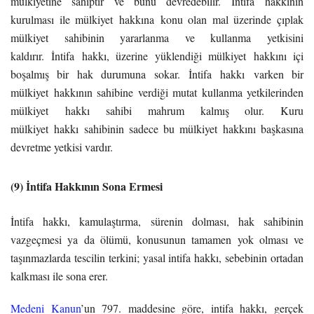
mülkiyetine sahiptir ve bunu devredebilir.
İntifa
hakkı
nın
kurulması ile mülkiyet
hakkına
konu olan mal üzerinde çıplak
mülkiyet sahibinin yararlanma ve kullanma yetkisini
kaldırır.
İntifa
hakkı
, üzerine yüklendiği mülkiyet
hakkı
nı içi
boşalmış bir hak durumuna sokar.
İntifa
hakkı
varken bir
mülkiyet
hakkı
nın sahibine verdiği mutat kullanma yetkilerinden
mülkiyet
hakkı
sahibi mahrum kalmış olur. Kuru
mülkiyet
hakkı
sahibinin sadece bu mülkiyet
hakkı
nı başkasına
devretme yetkisi vardır.
(9) İntifa Hakkının Sona Ermesi
İntifa hakkı, kamulaştırma, sürenin dolması, hak sahibinin
vazgeçmesi ya da ölümü, konusunun tamamen yok olması ve
taşınmazlarda tescilin terkini; yasal intifa hakkı, sebebinin ortadan
kalkması ile sona erer.
Medeni Kanun
’un 797. maddesine göre, intifa hakkı, gerçek