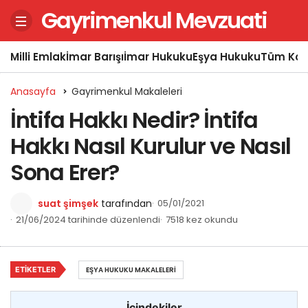
Gayrimenkul Mevzuati
Milli Emlak
İmar Barışı
İmar Hukuku
Eşya Hukuku
Tüm Kon
Anasayfa
Gayrimenkul Makaleleri
İntifa Hakkı Nedir? İntifa
Hakkı Nasıl Kurulur ve Nasıl
Sona Erer?
suat şimşek
tarafından
05/01/2021
21/06/2024 tarihinde düzenlendi
7518 kez okundu
ETIKETLER
EŞYA HUKUKU MAKALELERI
İçindekiler