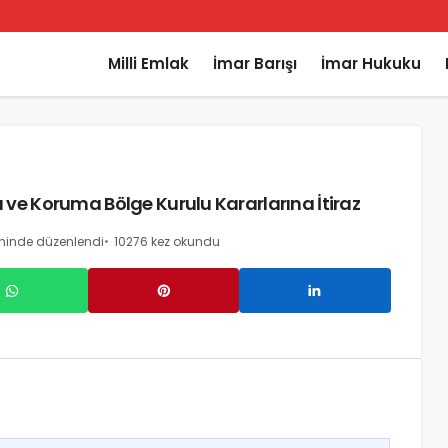
Milli Emlak
İmar Barışı
İmar Hukuku
ve Koruma Bölge Kurulu Kararlarına İtiraz
ihinde düzenlendi
10276 kez okundu