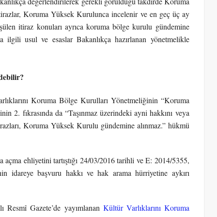
, Bakanlıkça değerlendirilerek gerekli görüldüğü takdirde Koruma
tirazlar, Koruma Yüksek Kurulunca incelenir ve en geç üç ay
ülen itiraz konuları ayrıca koruma bölge kurulu gündemine
 ilgili usul ve esaslar Bakanlıkça hazırlanan yönetmelikle
ebilir?
arlıklarını Koruma Bölge Kurulları Yönetmeliğinin “Koruma
inin 2. fıkrasında da “Taşınmaz üzerindeki ayni hakkını veya
n itirazları, Koruma Yüksek Kurulu gündemine alınmaz.” hükmü
çma ehliyetini tartıştığı 24/03/2016 tarihli ve E: 2014/5355,
in idareye başvuru hakkı ve hak arama hürriyetine aykırı
ılı Resmî Gazete’de yayımlanan
Kültür Varlıklarını Koruma