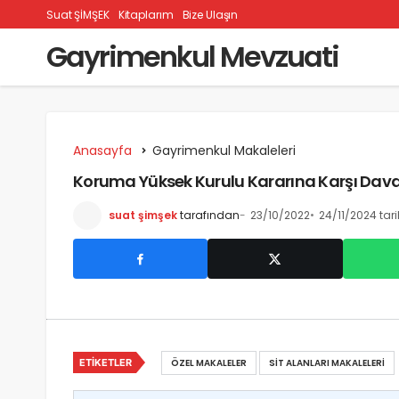
Suat ŞİMŞEK
Kitaplarım
Bize Ulaşın
Gayrimenkul Mevzuati
Anasayfa
Gayrimenkul Makaleleri
Koruma Yüksek Kurulu Kararına Karşı Dava 
suat şimşek
tarafından
23/10/2022
24/11/2024 tar
ETIKETLER
ÖZEL MAKALELER
SIT ALANLARI MAKALELERI