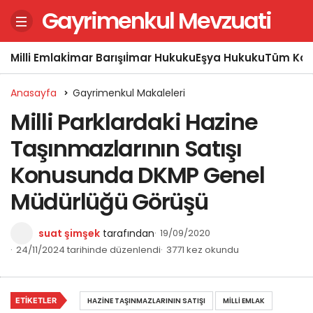
Gayrimenkul Mevzuati
Milli Emlak
İmar Barışı
İmar Hukuku
Eşya Hukuku
Tüm Kon
Anasayfa
Gayrimenkul Makaleleri
Milli Parklardaki Hazine
Taşınmazlarının Satışı
Konusunda DKMP Genel
Müdürlüğü Görüşü
suat şimşek
tarafından
19/09/2020
24/11/2024 tarihinde düzenlendi
3771 kez okundu
ETIKETLER
HAZINE TAŞINMAZLARININ SATIŞI
MILLI EMLAK