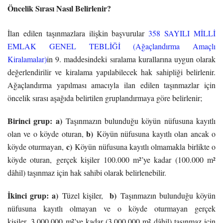
Öncelik Sırası Nasıl Belirlenir?
İlan edilen taşınmazlara ilişkin başvurular
358 SAYILI MİLLİ
EMLAK GENEL TEBLİĞİ (Ağaçlandırma Amaçlı
Kiralamalar)
in 9. maddesindeki sıralama kurallarına uygun olarak
değerlendirilir ve kiralama yapılabilecek hak sahipliği belirlenir.
Ağaçlandırma yapılması amacıyla ilan edilen taşınmazlar için
öncelik sırası aşağıda belirtilen gruplandırmaya göre belirlenir;
Birinci grup: a)
Taşınmazın bulunduğu köyün nüfusuna kayıtlı
b)
olan ve o köyde oturan,
Köyün nüfusuna kayıtlı olan ancak o
c)
köyde oturmayan,
Köyün nüfusuna kayıtlı olmamakla birlikte o
köyde oturan, gerçek kişiler 100.000 m²’ye kadar (100.000 m²
dâhil) taşınmaz için hak sahibi olarak belirlenebilir.
İkinci grup: a)
b)
Tüzel kişiler,
Taşınmazın bulunduğu köyün
nüfusuna kayıtlı olmayan ve o köyde oturmayan gerçek
kişiler, 3.000.000 m²’ye kadar (3.000.000 m² dâhil) taşınmaz için