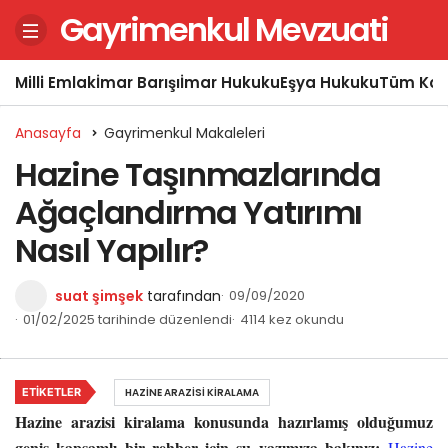
Gayrimenkul Mevzuati
Milli Emlak
İmar Barışı
İmar Hukuku
Eşya Hukuku
Tüm Kon
Anasayfa
Gayrimenkul Makaleleri
Hazine Taşınmazlarında
Ağaçlandırma Yatırımı
Nasıl Yapılır?
suat şimşek
tarafından
09/09/2020
01/02/2025 tarihinde düzenlendi
4114 kez okundu
ETIKETLER
HAZINE ARAZISI KIRALAMA
Hazine arazisi kiralama konusunda hazırlamış olduğumuz
geniş kapsamlı bir rehber için şu yazımıza bakınız:
Hazine