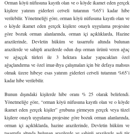
Orman köyü nüfusuna kayıtlı olan ve o köyde ikamet eden gerçek
kişilere yatırım giderleri cetveli tutarının %65’i kadar hibe
verilebilir. Yönetmeliği göre, orman köyü nüfusuna kayıtlı olan ve
o köyde ikamet eden gerçek kişilere onaylı uygulama projesine
göre bozuk orman alanlarında, orman içi açıklıklarda, Hazine
arazilerinde, Devletin hüküm ve tasarrufu altında bulunan
arazilerde ve sahipli arazilerde odun dışı orman ürünü veren ağaç
ve ağaççık türleri ile 3 hektara kadar yapacakları özel
ağaçlandırma ve özel imar-ihya çalışmaları için bir defaya mahsus
olmak üzere hibeye esas yatırım giderleri cetveli tutarının %65’i
kadar hibe verilebilir.
Bunun dışındaki kişilerde hibe oranı % 25 olarak belirlendi.
Yönetmeliğe göre, “orman köyü nüfusuna kayıtlı olan ve o köyde
ikamet eden gerçek kişiler” grubuna girmeyen gerçek veya tüzel
kişilere onaylı uygulama projesine göre bozuk orman alanlarında,
orman içi açıklıklarda, hazine arazilerinde, Devletin hüküm ve
tasarrufu altında bulunan arazilerde ve sahipli arazilerde asli tür