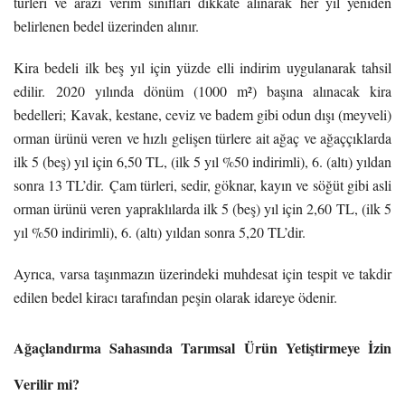
türleri ve arazi verim sınıfları dikkate alınarak her yıl yeniden
belirlenen bedel üzerinden alınır.
Kira bedeli ilk beş yıl için yüzde elli indirim uygulanarak tahsil
edilir. 2020 yılında dönüm (1000 m²) başına alınacak kira
bedelleri; Kavak, kestane, ceviz ve badem gibi odun dışı (meyveli)
orman ürünü veren ve hızlı gelişen türlere ait ağaç ve ağaççıklarda
ilk 5 (beş) yıl için 6,50 TL, (ilk 5 yıl %50 indirimli), 6. (altı) yıldan
sonra 13 TL’dir. Çam türleri, sedir, göknar, kayın ve söğüt gibi asli
orman ürünü veren yapraklılarda ilk 5 (beş) yıl için 2,60 TL, (ilk 5
yıl %50 indirimli), 6. (altı) yıldan sonra 5,20 TL’dir.
Ayrıca, varsa taşınmazın üzerindeki muhdesat için tespit ve takdir
edilen bedel kiracı tarafından peşin olarak idareye ödenir.
Ağaçlandırma Sahasında Tarımsal Ürün Yetiştirmeye İzin
Verilir mi?