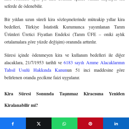
seferde de ödenebilir.
Bir yıldan uzun süreli kira sözleşmelerinde müteakip yıllar kira
bedelleri, Türkiye İstatistik Kurumunca yayımlanan Tarım
Ürünleri Üretici Fiyatları Endeksi (Tarım ÜFE – oniki aylık
ortalamalara göre yüzde değişim) oranında arttırılır.
Süresi içinde ödenmeyen kira ve kullanım bedelleri ile diğer
alacaklara, 21/7/1953 tarihli ve
6183 sayılı Amme Alacaklarının
Tahsil Usulü Hakkında Kanun
un 51 inci maddesine göre
belirlenen oranda gecikme faizi uygulanır.
Kira Süresi Sonunda Taşınmaz Kiracısına Yeniden
Kiralanabilir mi?
Kira süresi sonunda yükümlülüklerini yerine getirdiği tespit edilen
ve talepte bulunan kiracıların kira süresi, kontrol ekibinin