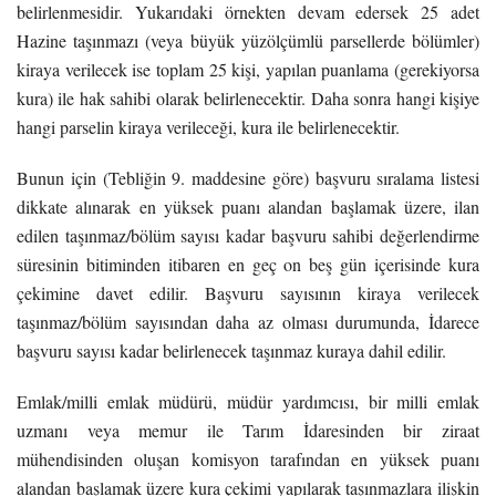
belirlenmesidir. Yukarıdaki örnekten devam edersek 25 adet
Hazine taşınmazı (veya büyük yüzölçümlü parsellerde bölümler)
kiraya verilecek ise toplam 25 kişi, yapılan puanlama (gerekiyorsa
kura) ile hak sahibi olarak belirlenecektir. Daha sonra hangi kişiye
hangi parselin kiraya verileceği, kura ile belirlenecektir.
Bunun için (Tebliğin 9. maddesine göre) başvuru sıralama listesi
dikkate alınarak en yüksek puanı alandan başlamak üzere, ilan
edilen taşınmaz/bölüm sayısı kadar başvuru sahibi değerlendirme
süresinin bitiminden itibaren en geç on beş gün içerisinde kura
çekimine davet edilir. Başvuru sayısının kiraya verilecek
taşınmaz/bölüm sayısından daha az olması durumunda, İdarece
başvuru sayısı kadar belirlenecek taşınmaz kuraya dahil edilir.
Emlak/milli emlak müdürü, müdür yardımcısı, bir milli emlak
uzmanı veya memur ile Tarım İdaresinden bir ziraat
mühendisinden oluşan komisyon tarafından en yüksek puanı
alandan başlamak üzere kura çekimi yapılarak taşınmazlara ilişkin