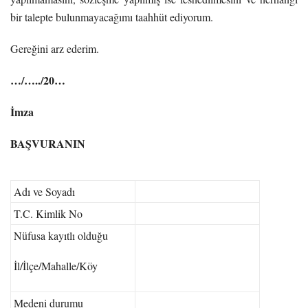
bir talepte bulunmayacağımı taahhüt ediyorum.
Gereğini arz ederim.
…/…../20…
İmza
BAŞVURANIN
Adı ve Soyadı
T.C. Kimlik No
Nüfusa kayıtlı olduğu
İl/İlçe/Mahalle/Köy
Medeni durumu