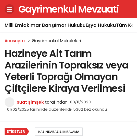
Gayrimenkul Mevzuati
Milli Emlak
İmar Barışı
İmar Hukuku
Eşya Hukuku
Tüm Kon
Anasayfa
Gayrimenkul Makaleleri
Hazineye Ait Tarım
Arazilerinin Topraksız veya
Yeterli Toprağı Olmayan
Çiftçilere Kiraya Verilmesi
suat şimşek
tarafından
08/11/2020
01/02/2025 tarihinde düzenlendi
5302 kez okundu
ETIKETLER
HAZINE ARAZISI KIRALAMA