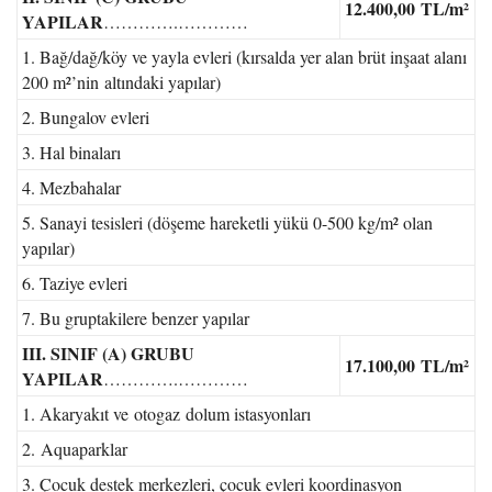
12.400,00
TL/m²
YAPILAR
………….…………
1. Bağ/dağ/köy ve yayla evleri (kırsalda yer alan brüt inşaat alanı
200 m²’nin altındaki yapılar)
2. Bungalov evleri
3. Hal binaları
4. Mezbahalar
5. Sanayi tesisleri (döşeme hareketli yükü 0-500 kg/m² olan
yapılar)
6. Taziye evleri
7. Bu gruptakilere benzer yapılar
III. SINIF (A) GRUBU
17.100,00
TL/m²
YAPILAR
………….…………
1. Akaryakıt ve otogaz dolum istasyonları
2. Aquaparklar
3. Çocuk destek merkezleri, çocuk evleri koordinasyon