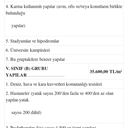
4. Karma kullanımlı yapılar (avm, ofis ve/veya konutların birlikte
bulunduğu
yapılar)
5. Stadyumlar ve hipodromlar
6. Üniversite kampüsleri
7. Bu gruptakilere benzer yapılar
V. SINIF (B) GRUBU
35.600,00
TL/m²
YAPILAR
………….…………
1. Deniz, hava ve kara kuvvetleri komutanlığı tesisleri
2. Hastaneler (yatak sayısı 200’den fazla ve 400’den az olan
yapılar-yatak
sayısı 200 dâhil)
3. İbadethaneler (kişi sayısı 1.500 ve üzeri yapılar)