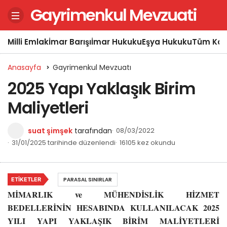
Gayrimenkul Mevzuati
Milli Emlak
İmar Barışı
İmar Hukuku
Eşya Hukuku
Tüm Kon
Anasayfa
Gayrimenkul Mevzuatı
2025 Yapı Yaklaşık Birim
Maliyetleri
suat şimşek
tarafından
08/03/2022
31/01/2025 tarihinde düzenlendi
16105 kez okundu
ETIKETLER
PARASAL SINIRLAR
MİMARLIK ve MÜHENDİSLİK HİZMET
BEDELLERİNİN HESABINDA
KULLANILACAK 2025
YILI YAPI YAKLAŞIK BİRİM
MALİYETLERİ