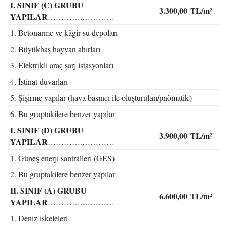
I. SINIF (C) GRUBU
3.300,00
TL/m²
YAPILAR
………….…………
1. Betonarme ve kâgir su depoları
2. Büyükbaş hayvan ahırları
3. Elektrikli araç şarj istasyonları
4. İstinat duvarları
5. Şişirme yapılar (hava basıncı ile oluşturulan/pnömatik)
6. Bu gruptakilere benzer yapılar
I. SINIF (D) GRUBU
3.900,00
TL/m²
YAPILAR
………….…………
1. Güneş enerji santralleri (GES)
2. Bu gruptakilere benzer yapılar
II. SINIF (A) GRUBU
6.600,00
TL/m²
YAPILAR
………….…………
1. Deniz iskeleleri