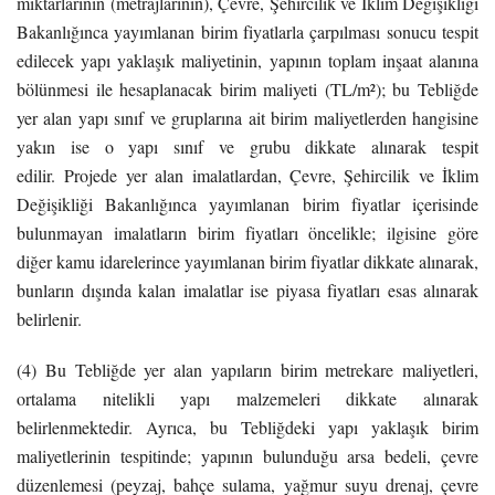
miktarlarının (metrajlarının), Çevre, Şehircilik ve İklim Değişikliği
Bakanlığınca yayımlanan birim fiyatlarla çarpılması sonucu tespit
edilecek yapı yaklaşık maliyetinin, yapının toplam inşaat alanına
bölünmesi ile hesaplanacak birim maliyeti (TL/m²); bu Tebliğde
yer alan yapı sınıf ve gruplarına ait birim maliyetlerden hangisine
yakın ise o yapı sınıf ve grubu dikkate alınarak tespit
edilir.
Projede yer alan imalatlardan, Çevre, Şehircilik ve İklim
Değişikliği Bakanlığınca yayımlanan birim fiyatlar içerisinde
bulunmayan imalatların birim fiyatları öncelikle; ilgisine göre
diğer kamu idarelerince yayımlanan birim fiyatlar dikkate alınarak,
bunların dışında kalan imalatlar ise piyasa fiyatları esas alınarak
belirlenir.
(4) Bu Tebliğde yer alan yapıların birim metrekare maliyetleri,
ortalama nitelikli yapı malzemeleri dikkate alınarak
belirlenmektedir. Ayrıca, bu Tebliğdeki yapı yaklaşık birim
maliyetlerinin tespitinde; yapının bulunduğu arsa bedeli, çevre
düzenlemesi (peyzaj, bahçe sulama, yağmur suyu drenaj, çevre