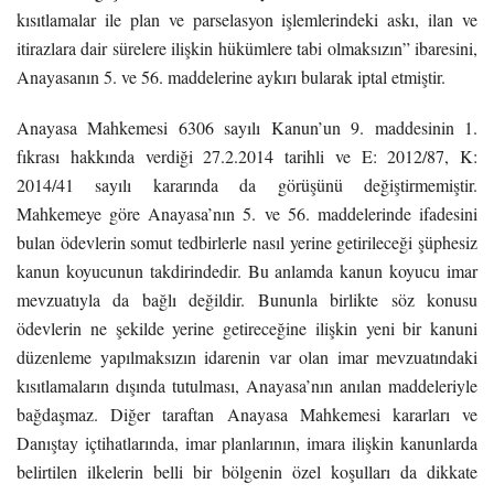
kısıtlamalar ile plan ve parselasyon işlemlerindeki askı, ilan ve
itirazlara dair sürelere ilişkin hükümlere tabi olmaksızın” ibaresini,
Anayasanın 5. ve 56. maddelerine aykırı bularak iptal etmiştir.
Anayasa Mahkemesi 6306 sayılı Kanun’un 9. maddesinin 1.
fıkrası hakkında verdiği 27.2.2014 tarihli ve E: 2012/87, K:
2014/41 sayılı kararında da görüşünü değiştirmemiştir.
Mahkemeye göre Anayasa’nın 5. ve 56. maddelerinde ifadesini
bulan ödevlerin somut tedbirlerle nasıl yerine getirileceği şüphesiz
kanun koyucunun takdirindedir. Bu anlamda kanun koyucu imar
mevzuatıyla da bağlı değildir. Bununla birlikte söz konusu
ödevlerin ne şekilde yerine getireceğine ilişkin yeni bir kanuni
düzenleme yapılmaksızın idarenin var olan imar mevzuatındaki
kısıtlamaların dışında tutulması, Anayasa’nın anılan maddeleriyle
bağdaşmaz. Diğer taraftan Anayasa Mahkemesi kararları ve
Danıştay içtihatlarında, imar planlarının, imara ilişkin kanunlarda
belirtilen ilkelerin belli bir bölgenin özel koşulları da dikkate