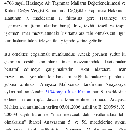
4706 sayılı Hazineye Ait Taşınmaz Malların Değerlendirilmesi ve
Katma Değer Vergisi Kanununda Değişiklik Yapılması Hakkında
Kanunun 7. maddesinin 1. fıkrasına göre, Hazineye ait
taşınmazların (tarım alanları hariç) ifraz, tevhit, tescil ve tespit
işlemleri imar mevzuatındaki kısıtlamalara tabi olmaksızın ilgili
kuruluşlarca talebi izleyen iki ay içinde yerine getirilir.
Bu örnekleri çoğaltmak mümkündür. Ancak görünen şudur ki
çıkarılan çeşitli kanunlarla imar mevzuatındaki kısıtlamalar
bertaraf edilmeye çalışılmaktadır. Fakat idarelere, imar
mevzuatında yer alan kısıtlamalara bağlı kalmaksızın planlama
yetkisi verilmesi, Anayasa Mahkemesi tarafından Anayasaya
aykırı bulunmaktadır.
3194 sayılı İmar Kanunu
nun 9. maddesine
eklenen fıkranın iptal davasına konu edilmesi sonucu, Anayasa
Mahkemesi tarafından verilen 05.01.2006 tarihli ve E: 2005/98, K:
2006/3 sayılı karar ile “imar mevzuatındaki kısıtlamalara tabi
olmaksızın” ibaresi Anayasanın 5. ve 56. maddelerine aykırı
bulunarak iptal edilmiştir. Anayasa Mahkemesine göre