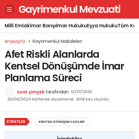
Gayrimenkul Mevzuati
Milli Emlak
İmar Barışı
İmar Hukuku
Eşya Hukuku
Tüm Kon
Anasayfa
Gayrimenkul Makaleleri
Afet Riskli Alanlarda
Kentsel Dönüşümde İmar
Planlama Süreci
suat şimşek
tarafından
12/01/2020
30/06/2024 tarihinde düzenlendi
3018 kez okundu
ETIKETLER
KENTSEL DÖNÜŞÜM YAZILARI
İçindekiler