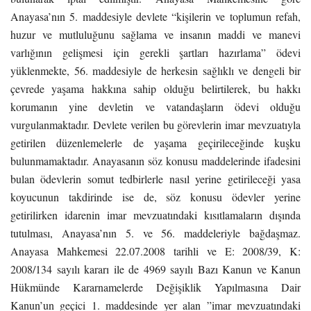
Anayasa’nın 5. maddesiyle devlete “kişilerin ve toplumun refah,
huzur ve mutluluğunu sağlama ve insanın maddi ve manevi
varlığının gelişmesi için gerekli şartları hazırlama” ödevi
yüklenmekte, 56. maddesiyle de herkesin sağlıklı ve dengeli bir
çevrede yaşama hakkına sahip olduğu belirtilerek, bu hakkı
korumanın yine devletin ve vatandaşların ödevi olduğu
vurgulanmaktadır. Devlete verilen bu görevlerin imar mevzuatıyla
getirilen düzenlemelerle de yaşama geçirileceğinde kuşku
bulunmamaktadır. Anayasanın söz konusu maddelerinde ifadesini
bulan ödevlerin somut tedbirlerle nasıl yerine getirileceği yasa
koyucunun takdirinde ise de, söz konusu ödevler yerine
getirilirken idarenin imar mevzuatındaki kısıtlamaların dışında
tutulması, Anayasa’nın 5. ve 56. maddeleriyle bağdaşmaz.
Anayasa Mahkemesi 22.07.2008 tarihli ve E: 2008/39, K:
2008/134 sayılı kararı ile de 4969 sayılı Bazı Kanun ve Kanun
Hükmünde Kararnamelerde Değişiklik Yapılmasına Dair
Kanun’un geçici 1. maddesinde yer alan ”imar mevzuatındaki