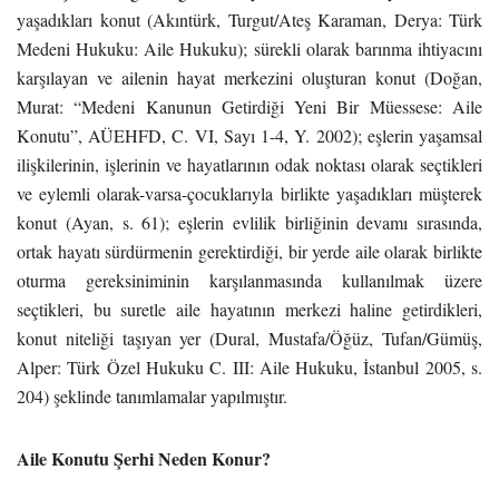
yaşadıkları konut (Akıntürk, Turgut/Ateş Karaman, Derya: Türk
Medeni Hukuku: Aile Hukuku); sürekli olarak barınma ihtiyacını
karşılayan ve ailenin hayat merkezini oluşturan konut (Doğan,
Murat: “Medeni Kanunun Getirdiği Yeni Bir Müessese: Aile
Konutu”, AÜEHFD, C. VI, Sayı 1-4, Y. 2002); eşlerin yaşamsal
ilişkilerinin, işlerinin ve hayatlarının odak noktası olarak seçtikleri
ve eylemli olarak-varsa-çocuklarıyla birlikte yaşadıkları müşterek
konut (Ayan, s. 61); eşlerin evlilik birliğinin devamı sırasında,
ortak hayatı sürdürmenin gerektirdiği, bir yerde aile olarak birlikte
oturma gereksiniminin karşılanmasında kullanılmak üzere
seçtikleri, bu suretle aile hayatının merkezi haline getirdikleri,
konut niteliği taşıyan yer (Dural, Mustafa/Öğüz, Tufan/Gümüş,
Alper: Türk Özel Hukuku C. III: Aile Hukuku, İstanbul 2005, s.
204) şeklinde tanımlamalar yapılmıştır.
Aile Konutu Şerhi Neden Konur?