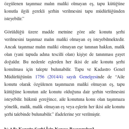
özgülenen taşınmaz malın maliki olmayan eş, tapu kütüğüne
konutla ilgili gerekli şerhin verilmesini tapu müdürlüğünden
isteyebilir.”
Görüldüğü üzere madde metnine göre aile konutu şerhi
verilmesini taşınmaz malın maliki olmayan eş isteyebilmektedir.
Ancak taşınmaz malın maliki olmayan eşe tanınan hakkın, malik
olan (yani tapuda adına tescilli olan) kişiye de tanınması gayet
doğaldır. Bu nedenle eşlerden her ikisi de aile konutu şerhi
konulması için talepte bulunabilir. Tapu ve Kadastro Genel
Müdürlüğünün
1756 (2014/4) sayılı Genelgesi
nde de “Aile
konutu olarak özgülenen taşınmazın maliki olmayan eş, tapu
kütüğüne konutun aile konutu olduğuna dair şerhin verilmesini
isteyebilir. hükmü gereğince, aile konutuna konu olan taşınmaza
yönelik, malik, malik olmayan eş veya eşlerin her ikisi aile konutu
şerhi talebinde bulunabilir.” ifadelerine yer verilmiştir.
b) Aile Konutu Şerhi İçin Nereye Başvurulur?