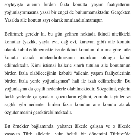
söyleyişle ailenin birden fazla konutta yaşam faaliyetlerini
yoğunlaştırmasına yasal bir engel de bulunmamaktadır. Gerçekten
Yasa’da aile konutu sayı olarak sınırlandırılmamıştır.
Belirtmek gerekir ki, bu gün gelinen noktada ikincil nitelikteki
konutlar (yazlık, yayla evi, dağ evi, karavan gibi) aile konutu
olarak kabul edilmemekte ise de ikinci konutun -duruma göre- aile
konutu olarak nitelendirilmesinin mümkün olduğu kabul
edilmektedir. Kimi istisnai hallerle sınırlı tutulan aile konutunun
birden fazla olabileceğinin kabulü “ailenin yaşam faaliyetlerinin
birden fazla yerde yoğunlaşması” hali ile izah edilmektedir. Bu
yoğunlaşma da çeşitli nedenlerle olabilmektedir. Sözgelimi, eşlerin
farklı yerlerde çalışmaları, çocukların eğitimi, zorunlu tayinler ve
sağlık gibi nedenler birden fazla konutun aile konutu olarak
özgülenmesini gerektirebilmektedir.
Bu örnekler bağlamında, yabancı ülkede çalışan ve o ülkede
yaşayan Türk ailelerin, yılın belirli bir dönemini Türkiye’de