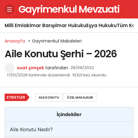
Gayrimenkul Mevzuati
Milli Emlak
İmar Barışı
İmar Hukuku
Eşya Hukuku
Tüm Kon
Anasayfa
Gayrimenkul Makaleleri
Aile Konutu Şerhi – 2026
suat şimşek
tarafından
28/09/2022
17/01/2026 tarihinde düzenlendi
10321 kez okundu
ETIKETLER
AILE KONUTU
ÖZEL MAKALELER
İçindekiler
Aile Konutu Nedir?