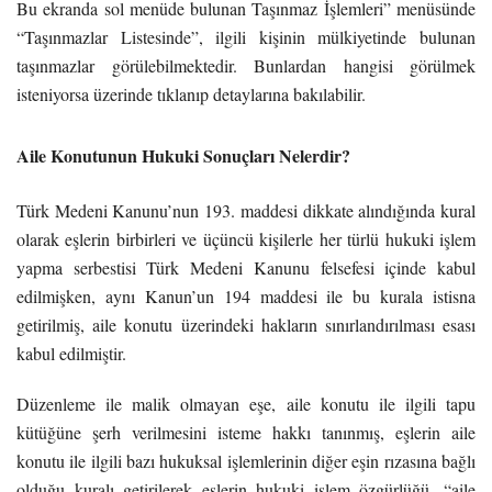
Bu ekranda sol menüde bulunan Taşınmaz İşlemleri” menüsünde
“Taşınmazlar Listesinde”, ilgili kişinin mülkiyetinde bulunan
taşınmazlar görülebilmektedir. Bunlardan hangisi görülmek
isteniyorsa üzerinde tıklanıp detaylarına bakılabilir.
Aile Konutunun Hukuki Sonuçları Nelerdir?
Türk Medeni Kanunu’nun 193. maddesi dikkate alındığında kural
olarak eşlerin birbirleri ve üçüncü kişilerle her türlü hukuki işlem
yapma serbestisi Türk Medeni Kanunu felsefesi içinde kabul
edilmişken, aynı Kanun’un 194 maddesi ile bu kurala istisna
getirilmiş, aile konutu üzerindeki hakların sınırlandırılması esası
kabul edilmiştir.
Düzenleme ile malik olmayan eşe, aile konutu ile ilgili tapu
kütüğüne şerh verilmesini isteme hakkı tanınmış, eşlerin aile
konutu ile ilgili bazı hukuksal işlemlerinin diğer eşin rızasına bağlı
olduğu kuralı getirilerek eşlerin hukuki işlem özgürlüğü, “aile