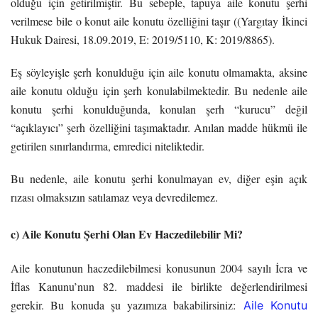
olduğu için getirilmiştir. Bu sebeple, tapuya aile konutu şerhi
verilmese bile o konut aile konutu özelliğini taşır ((Yargıtay İkinci
Hukuk Dairesi, 18.09.2019, E: 2019/5110, K: 2019/8865).
Eş söyleyişle şerh konulduğu için aile konutu olmamakta, aksine
aile konutu olduğu için şerh konulabilmektedir. Bu nedenle aile
konutu şerhi konulduğunda, konulan şerh “kurucu” değil
“açıklayıcı” şerh özelliğini taşımaktadır. Anılan madde hükmü ile
getirilen sınırlandırma, emredici niteliktedir.
Bu nedenle, aile konutu şerhi konulmayan ev, diğer eşin açık
rızası olmaksızın satılamaz veya devredilemez.
c) Aile Konutu Şerhi Olan Ev Haczedilebilir Mi?
Aile konutunun haczedilebilmesi konusunun 2004 sayılı İcra ve
İflas Kanunu’nun 82. maddesi ile birlikte değerlendirilmesi
gerekir. Bu konuda şu yazımıza bakabilirsiniz:
Aile Konutu