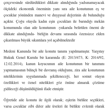
çerçevesinde sürdürdükleri dikkate alındığında yadsınamayacak
ölçüdeki ekonomik öneminin yanı sıra aile konutunun eş ve
çocuklar yönünden manevi ve duygusal değerinin de bulunduğu
açıktır. Çoğu olayda kadın eşin çocukları ile barındığı mekân
konumunda olan aile konutunun -yukarıda belirtilen önemi de
dikkate alındığında- birliğin devamı sırasında özensizce elden
çıkarılması büyük sıkıntılara yol açabilmektedir
Medeni Kanunda bir aile konutu tanımı yapılmamıştır. Yargıtay
Hukuk Genel Kurulu bir kararında (E: 2013/473, K: 2014/92,
12.02.2014), kanun koyucunun aile konutunun bir tanımını
yapmamasının bilinçli bir davranış olduğunu, zira aile konutunun
niteliklerinin uygulanmada şekilleneceği, her somut olayın
özellikleri ve öznel nitelikleri göz önüne alınarak çözüme
gidileceği düşünüldüğünü ifade etmiştir.
Öğretide aile konutu ile ilgili olarak; eşlerin birlikte seçtikleri,
varsa çocuklar gibi diğer aile üyeleri ile birlikte eylemli olarak