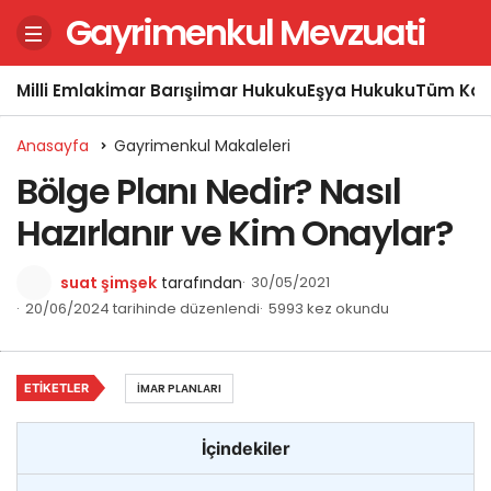
Gayrimenkul Mevzuati
Milli Emlak
İmar Barışı
İmar Hukuku
Eşya Hukuku
Tüm Kon
Anasayfa
Gayrimenkul Makaleleri
Bölge Planı Nedir? Nasıl
Hazırlanır ve Kim Onaylar?
suat şimşek
tarafından
30/05/2021
20/06/2024 tarihinde düzenlendi
5993 kez okundu
ETIKETLER
İMAR PLANLARI
İçindekiler