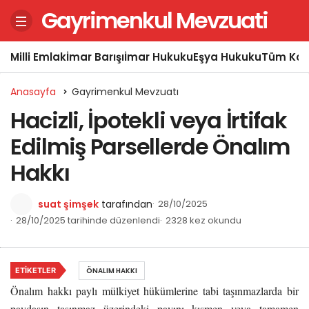
Gayrimenkul Mevzuati
Milli Emlak
İmar Barışı
İmar Hukuku
Eşya Hukuku
Tüm Kon
Anasayfa
Gayrimenkul Mevzuatı
Hacizli, İpotekli veya İrtifak
Edilmiş Parsellerde Önalım
Hakkı
suat şimşek
tarafından
28/10/2025
28/10/2025 tarihinde düzenlendi
2328 kez okundu
ETIKETLER
ÖNALIM HAKKI
Önalım hakkı paylı mülkiyet hükümlerine tabi taşınmazlarda bir
paydaşın taşınmaz üzerindeki payını kısmen veya tamamen