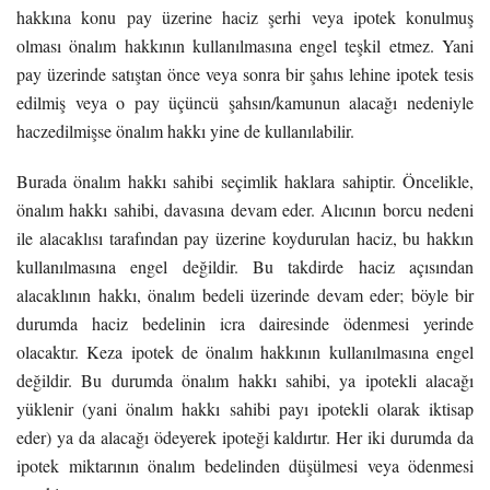
hakkına konu pay üzerine haciz şerhi veya ipotek konulmuş
olması önalım hakkının kullanılmasına engel teşkil etmez. Yani
pay üzerinde satıştan önce veya sonra bir şahıs lehine ipotek tesis
edilmiş veya o pay üçüncü şahsın/kamunun alacağı nedeniyle
haczedilmişse önalım hakkı yine de kullanılabilir.
Burada önalım hakkı sahibi seçimlik haklara sahiptir. Öncelikle,
önalım hakkı sahibi, davasına devam eder. Alıcının borcu nedeni
ile alacaklısı tarafından pay üzerine koydurulan haciz, bu hakkın
kullanılmasına engel değildir. Bu takdirde haciz açısından
alacaklının hakkı, önalım bedeli üzerinde devam eder; böyle bir
durumda haciz bedelinin icra dairesinde ödenmesi yerinde
olacaktır. Keza ipotek de önalım hakkının kullanılmasına engel
değildir. Bu durumda önalım hakkı sahibi, ya ipotekli alacağı
yüklenir (yani önalım hakkı sahibi payı ipotekli olarak iktisap
eder) ya da alacağı ödeyerek ipoteği kaldırtır. Her iki durumda da
ipotek miktarının önalım bedelinden düşülmesi veya ödenmesi