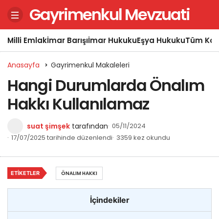
Gayrimenkul Mevzuati
Milli Emlak
İmar Barışı
İmar Hukuku
Eşya Hukuku
Tüm Kon
Anasayfa
Gayrimenkul Makaleleri
Hangi Durumlarda Önalım
Hakkı Kullanılamaz
suat şimşek
tarafından
05/11/2024
17/07/2025 tarihinde düzenlendi
3359 kez okundu
ETIKETLER
ÖNALIM HAKKI
İçindekiler