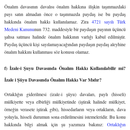
Önalım davasının davalısı önalım hakkına ilişkin taşınmazdaki
payı satın almadan önce o taşınmazda paydaş ise bu paydaş
hakkında önalım hakkı kullanılamaz. Zira
4721 sayılı Türk
Medeni Kanunu
nun 732. maddesiyle bir paydaşın payının üçüncü
şahsa satması halinde önalım hakkının varlığı kabul edilmiştir.
Paydaş üçüncü kişi sayılamayacağından paydaşın paydaş aleyhine
önalım hakkını kullanması söz konusu olamaz.
f) İzale-i Şuyu Davasında Önalım Hakkı Kullanılabilir mi?
İzale i Şüyu Davasında Önalım Hakkı Var Mıdır?
Ortaklığın giderilmesi (izale-i şüyu) davaları, paylı (hisseli)
mülkiyette veya elbirliği mülkiyetinde (iştirak halinde mülkiyet,
örneğin verasete iştirak gibi), hissedarların veya ortakların, dava
yoluyla, hisseli durumun sona erdirilmesini istemeleridir. Bu konu
hakkında bilgi almak için şu yazımıza bakınız:
Ortaklığın