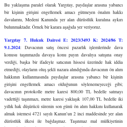
Bu yaklaşıma paralel olarak Yargıtay, paydaşlar arasına yabancı
bir kişinin girişini engellemek amacı gütmeyen önalım hakkı
davalarını, Medeni Kanunda yer alan dürüstlük kuralına aykırı
bulunmaktadır. Örnek bir karara aşağıda yer veriyoruz.
Yargıtay 7. Hukuk Dairesi E: 2023/3493 K: 2024/86 T:
9.1.2024
: Davacının satış öncesi pazarlık işlemlerinde dava
konusu taşınmazda davaya konu payın davalıya satışına onay
verdiği, başka bir ifadeyle satıcının hissesi üzerinde hak iddia
etmediği, olayların oluş şekli nazara alındığında davacının ön alım
hakkının kullanmasında paydaşlar arasına yabancı bir kişinin
girişini engellemek amacı olduğunun söylenemeyeceği gibi;
davacının protokolle metre karesi 800,00 TL bedelle satmayı
vadettiği taşınmazı, metre karesi yaklaşık 107,00 TL bedelle iki
yıllık hak düşürücü sürenin son günü ön alım hakkını kullanarak
almak istemesi 4721 sayılı Kanun’un 2 inci maddesinde yer alan
dürüstlük ilkesi ile bağdaşmaz. Taşınmaz mal mülkiyetinin