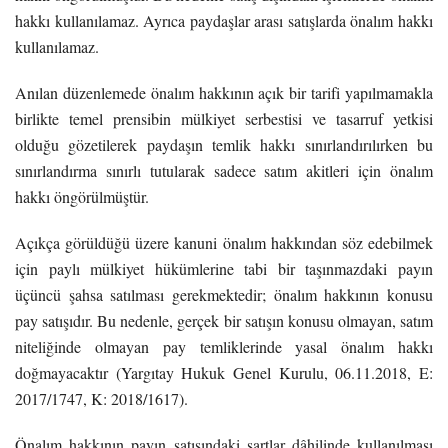
hakkı kullanılamaz. Ayrıca paydaşlar arası satışlarda önalım hakkı
kullanılamaz.
Anılan düzenlemede önalım hakkının açık bir tarifi yapılmamakla
birlikte temel prensibin mülkiyet serbestisi ve tasarruf yetkisi
olduğu gözetilerek paydaşın temlik hakkı sınırlandırılırken bu
sınırlandırma sınırlı tutularak sadece satım akitleri için önalım
hakkı öngörülmüştür.
Açıkça görüldüğü üzere kanuni önalım hakkından söz edebilmek
için paylı mülkiyet hükümlerine tabi bir taşınmazdaki payın
üçüncü şahsa satılması gerekmektedir; önalım hakkının konusu
pay satışıdır. Bu nedenle, gerçek bir satışın konusu olmayan, satım
niteliğinde olmayan pay temliklerinde yasal önalım hakkı
doğmayacaktır (Yargıtay Hukuk Genel Kurulu, 06.11.2018, E:
2017/1747, K: 2018/1617).
Önalım hakkının payın satışındaki şartlar dâhilinde kullanılması