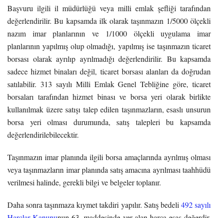
Başvuru ilgili il müdürlüğü veya milli emlak şefliği tarafından
değerlendirilir. Bu kapsamda ilk olarak taşınmazın 1/5000 ölçekli
nazım imar planlarının ve 1/1000 ölçekli uygulama imar
planlarının yapılmış olup olmadığı, yapılmış ise taşınmazın ticaret
borsası olarak ayrılıp ayrılmadığı değerlendirilir. Bu kapsamda
sadece hizmet binaları değil, ticaret borsası alanları da doğrudan
satılabilir. 313 sayılı Milli Emlak Genel Tebliğine göre, ticaret
borsaları tarafından hizmet binası ve borsa yeri olarak birlikte
kullanılmak üzere satışı talep edilen taşınmazların, esaslı unsurun
borsa yeri olması durumunda, satış talepleri bu kapsamda
değerlendirilebilecektir.
Taşınmazın imar planında ilgili borsa amaçlarında ayrılmış olması
veya taşınmazların imar planında satış amacına ayrılması taahhüdü
verilmesi halinde, gerekli bilgi ve belgeler toplanır.
Daha sonra taşınmaza kıymet takdiri yapılır. Satış bedeli
492 sayılı
Harçlar Kanunu
nun 63. maddesinde yer alan harca esas değerdir.