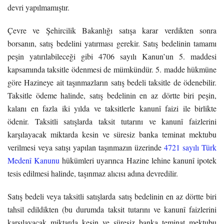
devri yapılmamıştır.
Çevre ve Şehircilik Bakanlığı satışa karar verdikten sonra
borsanın, satış bedelini yatırması gerekir. Satış bedelinin tamamı
peşin yatırılabileceği gibi 4706 sayılı Kanun’un 5. maddesi
kapsamında taksitle ödenmesi de mümkündür. 5. madde hükmüne
göre Hazineye ait taşınmazların satış bedeli taksitle de ödenebilir.
Taksitle ödeme halinde, satış bedelinin en az dörtte biri peşin,
kalanı en fazla iki yılda ve taksitlerle kanunî faizi ile birlikte
ödenir. Taksitli satışlarda taksit tutarını ve kanunî faizlerini
karşılayacak miktarda kesin ve süresiz banka teminat mektubu
verilmesi veya satışı yapılan taşınmazın üzerinde
4721 sayılı Türk
Medenî Kanunu
hükümleri uyarınca Hazine lehine kanunî ipotek
tesis edilmesi halinde, taşınmaz alıcısı adına devredilir.
Satış bedeli veya taksitli satışlarda satış bedelinin en az dörtte biri
tahsil edildikten (bu durumda taksit tutarını ve kanunî faizlerini
karşılayacak miktarda kesin ve süresiz banka teminat mektubu