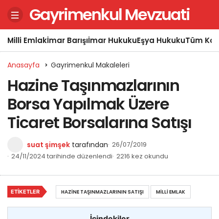
Gayrimenkul Mevzuati
Milli Emlak
İmar Barışı
İmar Hukuku
Eşya Hukuku
Tüm Kon
Anasayfa
Gayrimenkul Makaleleri
Hazine Taşınmazlarının
Borsa Yapılmak Üzere
Ticaret Borsalarına Satışı
suat şimşek
tarafından
26/07/2019
24/11/2024 tarihinde düzenlendi
2216 kez okundu
ETIKETLER
HAZINE TAŞINMAZLARININ SATIŞI
MILLI EMLAK
İçindekiler