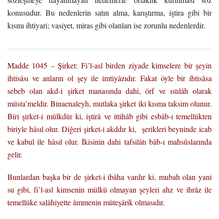
konusudur. Bu nedenlerin satın alma, karıştırma, iştira gibi bir
kısmı ihtiyari; vasiyet, miras gibi olanları ise zorunlu nedenlerdir.
Madde 1045 – Şirket: Fi’l-asl birden ziyade kimselere bir şeyin
ihtisâsı ve anların ol şey ile imtiyâzıdır. Fakat öyle bir ihtisâsa
sebeb olan akd-i şirket manasında dahi, örf ve ıstılâh olarak
müsta’meldir. Binaenaleyh, mutlaka şirket iki kısma taksim olunur.
Biri şirket-i mülkdür ki, iştirâ ve ittihâb gibi esbâb-ı temellükten
biriyle hâsıl olur. Diğeri şirket-i akddır ki, şerikleri beyninde icab
ve kabul ile hâsıl olur. İkisinin dahi tafsilâtı bâb-ı mahsûslarında
gelir.
Bunlardan başka bir de şirket-i ibâha vardır ki, mubah olan yani
su gibi, fi’l-asl kimsenin mülkü olmayan şeyleri ahz ve ihrâz ile
temellüke salâhiyette âmmenin müteşârik olmasıdır.