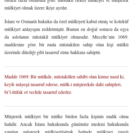
mülkiyet olmak üzere ikiye ayrılır.
İslam ve Osmanlı hukuku da özel mülkiyeti kabul etmiş ve kolektif
mülkiyet anlayışını reddetmiştir. Bunun en doğal sonucu da eşya
da aslolanın müstakil mülkiyet olmasıdır. Mecelle’nin 1069.
maddesine göre bir mala müstakilen sahip olan kişi mülkü
üzerinde dilediği gibi tasarruf etme hakkına sahiptir.
Madde 1069: Bir mülkde, müstakillen sahibi olan kimse nasıl ki,
keyfe mâyeşâ tasarruf ederse, mülk-i müşterekde dahi sahipleri,
bi’l-ittifak ol vechile tasarruf ederler.
Müşterek mülkiyet bir mülke birden fazla kişinin malik olma
halidir. Ancak İslam hukukunda günümüz medeni hukukunda
yapılan müşterek mülkiyet/iştirak halinde mülkiyet (paylı