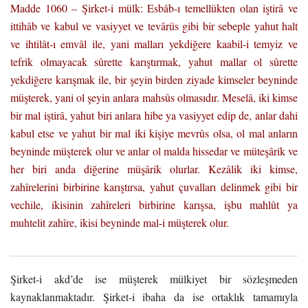
Madde 1060 – Şirket-i mülk: Esbâb-ı temellükten olan iştirâ ve
ittihâb ve kabul ve vasiyyet ve tevârüs gibi bir sebeple yahut halt
ve ihtilât-ı emvâl ile, yani malları yekdiğere kaabil-i temyiz ve
tefrik olmayacak sûrette karıştırmak, yahut mallar ol sûrette
yekdiğere karışmak ile, bir şeyin birden ziyade kimseler beyninde
müşterek, yani ol şeyin anlara mahsûs olmasıdır. Meselâ, iki kimse
bir mal iştirâ, yahut biri anlara hibe ya vasiyyet edip de, anlar dahi
kabul etse ve yahut bir mal iki kişiye mevrûs olsa, ol mal anların
beyninde müşterek olur ve anlar ol malda hissedar ve müteşârik ve
her biri anda diğerine müşârik olurlar. Kezâlik iki kimse,
zahîrelerini birbirine karıştırsa, yahut çuvalları delinmek gibi bir
vechile, ikisinin zahîreleri birbirine karışsa, işbu mahlût ya
muhtelit zahîre, ikisi beyninde mal-i müşterek olur.
Şirket-i akd’de ise müşterek mülkiyet bir sözleşmeden
kaynaklanmaktadır. Şirket-i ibaha da ise ortaklık tamamıyla