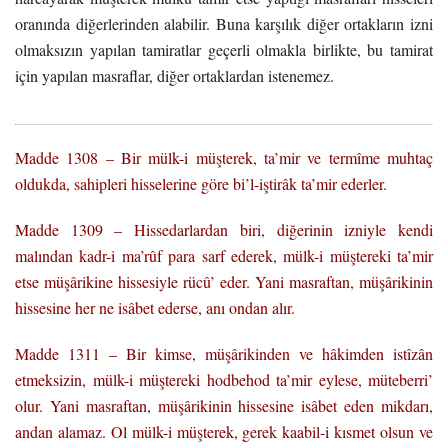
oranında diğerlerinden alabilir. Buna karşılık diğer ortakların izni
olmaksızın yapılan tamiratlar geçerli olmakla birlikte, bu tamirat
için yapılan masraflar, diğer ortaklardan istenemez.
Madde 1308 – Bir mülk-i müşterek, ta’mir ve termîme muhtaç
oldukda, sahipleri hisselerine göre bi’l-iştirâk ta’mir ederler.
Madde 1309 – Hissedarlardan biri, diğerinin izniyle kendi
malından kadr-i ma’rûf para sarf ederek, mülk-i müştereki ta’mir
etse müşârikine hissesiyle rücû’ eder. Yani masraftan, müşârikinin
hissesine her ne isâbet ederse, anı ondan alır.
Madde 1311 – Bir kimse, müşârikinden ve hâkimden istîzân
etmeksizin, mülk-i müştereki hodbehod ta’mir eylese, müteberri’
olur. Yani masraftan, müşârikinin hissesine isâbet eden mikdarı,
andan alamaz. Ol mülk-i müşterek, gerek kaabil-i kısmet olsun ve