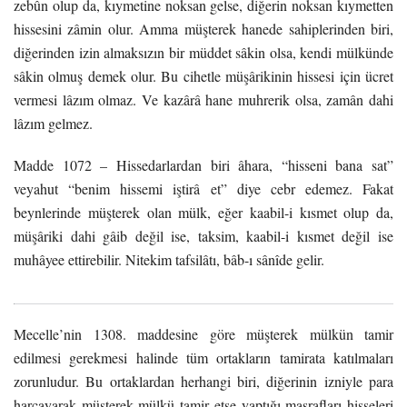
zebûn olup da, kıymetine noksan gelse, diğerin noksan kıymetten
hissesini zâmin olur. Amma müşterek hanede sahiplerinden biri,
diğerinden izin almaksızın bir müddet sâkin olsa, kendi mülkünde
sâkin olmuş demek olur. Bu cihetle müşârikinin hissesi için ücret
vermesi lâzım olmaz. Ve kazârâ hane muhrerik olsa, zamân dahi
lâzım gelmez.
Madde 1072 – Hissedarlardan biri âhara, “hisseni bana sat”
veyahut “benim hissemi iştirâ et” diye cebr edemez. Fakat
beynlerinde müşterek olan mülk, eğer kaabil-i kısmet olup da,
müşâriki dahi gâib değil ise, taksim, kaabil-i kısmet değil ise
muhâyee ettirebilir. Nitekim tafsilâtı, bâb-ı sânîde gelir.
Mecelle’nin 1308. maddesine göre müşterek mülkün tamir
edilmesi gerekmesi halinde tüm ortakların tamirata katılmaları
zorunludur. Bu ortaklardan herhangi biri, diğerinin izniyle para
harcayarak müşterek mülkü tamir etse yaptığı masrafları hisseleri