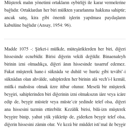
Müşterek malın yönetimi ortakların oybirliği ile karar vermelerine
bağlıdır. Ortaklardan her biri mülkten yararlanma hakkına sahiptir;
ancak satış, kira gibi önemli işlerin yapılması paydaşların
kabulüne bağlıdır (Ansay, 1954: 96).
Madde 1075 -: Şirket-i mülkde, müteşâriklerden her biri, diğeri
hissesinde ecnebîdir. Birisi diğerin vekili değildir. Binaenaleyh
birinin izni olmadıkça, diğeri ânın hissesinde tasarruf edemez.
Fakat müşterek hane-i süknâda ve duhûl ve hurûc gibi tevâbi’-i
süknâdan olan ahvâlde, sahiplerden her birinin alâ vech’i-l kemâl,
mülk-i mahsûsu olmak üzre itibar olunur. Meselâ bir müşterek
beygiri, sahiplerinden biri diğerinin izni olmaksızın iâre veya icâre
edip de, beygir müsteîr veya müste’cir yedinde telef olsa, diğeri
ana hissesini tazmin ettirebilir. Kezâlik birisi, bilâ-izn müşterek
beygire binip, yahut yük yükletip de, giderken beygir telef olsa,
diğerin hissesini zâmin olur. Ve kezâ bir müddet isti’mal ile beygir