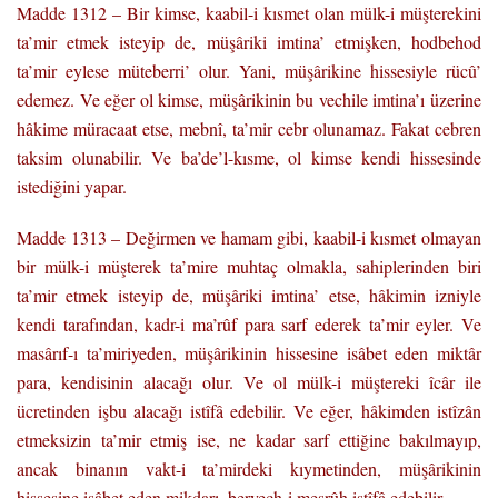
Madde 1312 – Bir kimse, kaabil-i kısmet olan mülk-i müşterekini
ta’mir etmek isteyip de, müşâriki imtina’ etmişken, hodbehod
ta’mir eylese müteberri’ olur. Yani, müşârikine hissesiyle rücû’
edemez. Ve eğer ol kimse, müşârikinin bu vechile imtina’ı üzerine
hâkime müracaat etse, mebnî, ta’mir cebr olunamaz. Fakat cebren
taksim olunabilir. Ve ba’de’l-kısme, ol kimse kendi hissesinde
istediğini yapar.
Madde 1313 – Değirmen ve hamam gibi, kaabil-i kısmet olmayan
bir mülk-i müşterek ta’mire muhtaç olmakla, sahiplerinden biri
ta’mir etmek isteyip de, müşâriki imtina’ etse, hâkimin izniyle
kendi tarafından, kadr-i ma’rûf para sarf ederek ta’mir eyler. Ve
masârıf-ı ta’miriyeden, müşârikinin hissesine isâbet eden miktâr
para, kendisinin alacağı olur. Ve ol mülk-i müştereki îcâr ile
ücretinden işbu alacağı istîfâ edebilir. Ve eğer, hâkimden istîzân
etmeksizin ta’mir etmiş ise, ne kadar sarf ettiğine bakılmayıp,
ancak binanın vakt-i ta’mirdeki kıymetinden, müşârikinin
hissesine isâbet eden mikdarı, berveçh-i meşrûh istîfâ edebilir.