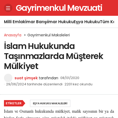
Gayrimenkul Mevzuati
Milli Emlak
İmar Barışı
İmar Hukuku
Eşya Hukuku
Tüm Kon
Anasayfa
Gayrimenkul Makaleleri
İslam Hukukunda
Taşınmazlarda Müşterek
Mülkiyet
suat şimşek
tarafından
08/01/2020
29/06/2024 tarihinde düzenlendi
2201 kez okundu
ETIKETLER
EŞYA HUKUKU MAKALELERI
İslam ve Osmanlı hukukunda mülkiyet, malik sayısının bir ya da
birden fazla olmasına göre müstakil (tekli) mülkiyet ve müşterek