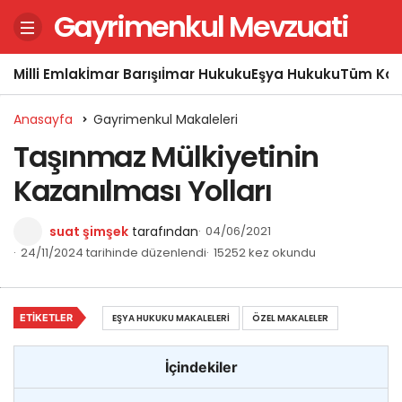
Gayrimenkul Mevzuati
Milli Emlak
İmar Barışı
İmar Hukuku
Eşya Hukuku
Tüm Kon
Anasayfa
Gayrimenkul Makaleleri
Taşınmaz Mülkiyetinin
Kazanılması Yolları
suat şimşek
tarafından
04/06/2021
24/11/2024 tarihinde düzenlendi
15252 kez okundu
ETIKETLER
EŞYA HUKUKU MAKALELERI
ÖZEL MAKALELER
İçindekiler