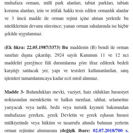
muhafaza ormanı, millî park alanları, tabiat parkları, tabiatı
koruma alanları, izin ve irtifak hakkı tesis edilen ormanlık alanlar
ve 3 üncü madde ile orman rejimi içine alınan yerlerde bu
niteliklerinin devamı süresince; yanan orman sahalarında ise hiçbir
şekilde uygulanmaz.
(Ek fıkra: 22.05.1987/3373)
Bu
maddenin (B) bendi ile orman
sınırları dışına çıkarılıp, 2924 sayılı Kanunun 11 ve 12 nci
maddeliri gereğince fiili durumlarına göre ifraz edilerek bedeli
karşılığı satılacak yer, yapı ve tesisleri kullananlardan, satış
işlemleri tamamlanıncaya kadar ecri misil alınmaz.
Madde 3-
Bulundukları mevki, vaziyet, haiz oldukları hususiyet
noktasından memleketin ve halkın menfaat, sıhhat, selametine
yarıyacak veya tarihi, bedii veya turistik kıymeti bakımından
muhafazası gereken, gerek Devletin ve gerek eşhasın hususi
mülkiyetinde veya hüküm ve tasarrufu altında bulunan yerlerin
(değişik ibare:
02.07.2018/700 s.
orman rejimine alınmasına