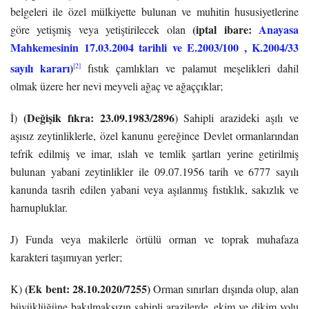
belgeleri ile özel mülkiyette bulunan ve muhitin hususiyetlerine
(iptal ibare:
Anayasa
göre yetişmiş veya yetiştirilecek olan
Mahkemesinin 17.03.2004 tarihli ve E.2003/100 , K.2004/33
sayılı kararı
)
[2]
fıstık çamlıkları ve palamut meşelikleri dahil
olmak üzere her nevi meyveli ağaç ve ağaççıklar;
(Değişik fıkra: 23.09.1983/2896
İ)
) Sahipli arazideki aşılı ve
aşısız zeytinliklerle, özel kanunu gereğince Devlet ormanlarından
tefrik edilmiş ve imar, ıslah ve temlik şartları yerine getirilmiş
bulunan yabani zeytinlikler ile 09.07.1956 tarih ve 6777 sayılı
kanunda tasrih edilen yabani veya aşılanmış fıstıklık, sakızlık ve
harnupluklar.
J) Funda veya makilerle örtülü orman ve toprak muhafaza
karakteri taşımıyan yerler;
(Ek bent:
28.10.2020/7255
)
K)
Orman sınırları dışında olup, alan
büyüklüğüne bakılmaksızın sahipli arazilerde, ekim ve dikim yolu