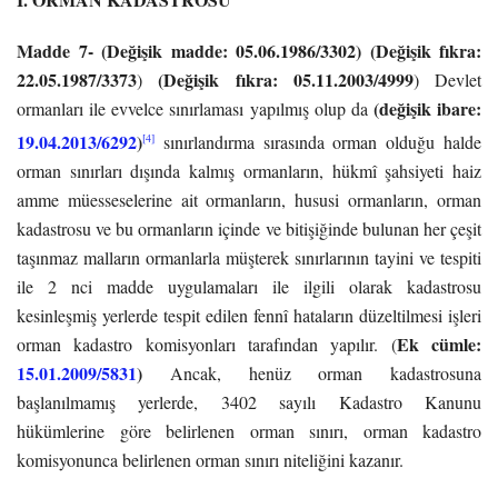
Madde 7- (Değişik madde: 05.06.1986/3302) (Değişik fıkra:
22.05.1987/3373
(Değişik fıkra: 05.11.2003/4999
)
) Devlet
(değişik ibare:
ormanları ile evvelce sınırlaması yapılmış olup da
19.04.2013/6292
)
[4]
sınırlandırma sırasında orman olduğu halde
orman sınırları dışında kalmış ormanların, hükmî şahsiyeti haiz
amme müesseselerine ait ormanların, hususi ormanların, orman
kadastrosu ve bu ormanların içinde ve bitişiğinde bulunan her çeşit
taşınmaz malların ormanlarla müşterek sınırlarının tayini ve tespiti
ile 2 nci madde uygulamaları ile ilgili olarak kadastrosu
kesinleşmiş yerlerde tespit edilen fennî hataların düzeltilmesi işleri
Ek cümle:
orman kadastro komisyonları tarafından yapılır. (
15.01.2009/5831
)
Ancak, henüz orman kadastrosuna
başlanılmamış yerlerde, 3402 sayılı Kadastro Kanunu
hükümlerine göre belirlenen orman sınırı, orman kadastro
komisyonunca belirlenen orman sınırı niteliğini kazanır.