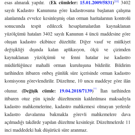
Ek cümleler:
15.01.2009/5831
)
[10]
esas alınarak yapılır. (
3402
sayılı Kadastro Kanununa göre kadastrosuna başlanan çalışma
alanlarında evvelce kesinleşmiş olan orman haritalarının kontrolü
sonucunda tespit edilecek hesaplamalardan kaynaklanan
yüzölçümü hataları 3402 sayılı Kanunun 4 üncü maddesine göre
oluşan kadastro ekibince düzeltilir. Diğer vasıf ve mülkiyet
değişikliği dışında kalan aplikasyon, ölçü ve çizimden
kaynaklanan yüzölçümü ve fenni hatalar ise kadastro
müdürlüğünce mahalli orman kuruluşuna bildirilir. Bildirim
tarihinden itibaren onbeş günlük süre içerisinde orman kadastro
komisyonu görevlendirilir. Düzeltme, 10 uncu maddeye göre ilân
(Değişik cümle:
19.04.2018/7139
)
[11]
olunur.
İlan tarihinden
itibaren otuz gün içinde düzeltmenin kaldırılması maksadıyla
kadastro mahkemelerine, kadastro mahkemesi olmayan yerlerde
kadastro davalarına bakmakla görevli mahkemelere dava
açılmadığı takdirde yapılan düzeltme kesinleşir. Düzeltmelerde 11
inci maddedeki hak düşürücü süre aranmaz.