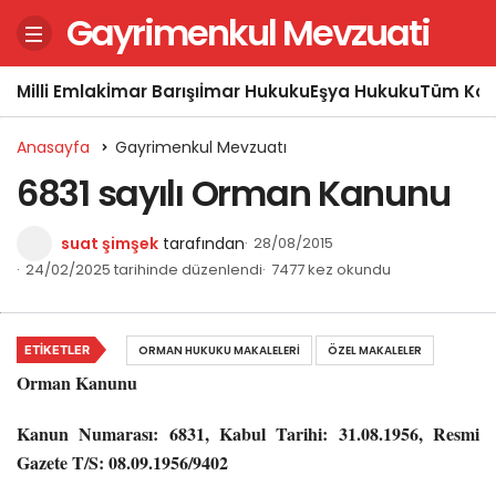
Gayrimenkul Mevzuati
Milli Emlak
İmar Barışı
İmar Hukuku
Eşya Hukuku
Tüm Kon
Anasayfa
Gayrimenkul Mevzuatı
6831 sayılı Orman Kanunu
suat şimşek
tarafından
28/08/2015
24/02/2025 tarihinde düzenlendi
7477 kez okundu
ETIKETLER
ORMAN HUKUKU MAKALELERI
ÖZEL MAKALELER
Orman Kanunu
Kanun Numarası: 6831, Kabul Tarihi: 31.08.1956, Resmi
Gazete T/S: 08.09.1956/9402