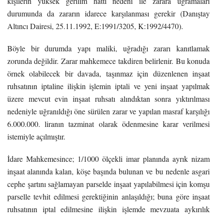
kişilerin yüksek gerilim hattı nedeni ile zarara uğramaları
durumunda da zararın idarece karşılanması gerekir (Danıştay
Altıncı Dairesi, 25.11.1992, E:1991/3205, K:1992/4470).
Böyle bir durumda yapı maliki, uğradığı zararı kanıtlamak
zorunda değildir. Zarar mahkemece takdiren belirlenir. Bu konuda
örnek olabilecek bir davada, taşınmaz için düzenlenen inşaat
ruhsatının iptaline ilişkin işlemin iptali ve yeni inşaat yapılmak
üzere mevcut evin inşaat ruhsatı alındıktan sonra yıktırılması
nedeniyle uğranıldığı öne sürülen zarar ve yapılan masraf karşılığı
6.000.000. liranın tazminat olarak ödenmesine karar verilmesi
istemiyle açılmıştır.
İdare Mahkemesince; 1/1000 ölçekli imar planında ayrık nizam
inşaat alanında kalan, köşe başında bulunan ve bu nedenle asgari
cephe şartını sağlamayan parselde inşaat yapılabilmesi için komşu
parselle tevhit edilmesi gerektiğinin anlaşıldığı; buna göre inşaat
ruhsatının iptal edilmesine ilişkin işlemde mevzuata aykırılık