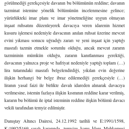
görülmediği gerekçesiyle davanın bu bölümünün reddine; davanın
tazminat istemine yönelik bölümünün incelenmesine gelince;
yürürlükteki imar planı ve imar yönetmeliğine uygun olmayan
inşaat ruhsatını düzenleyerek davacıya veren idarenin hizmet
kusuru işlemesi nedeniyle davacının anılan ruhsat üzerine mevcut
evini yıkması sonucu uğradığı zararı ve yeni inşaat için yaptığı
masrafı tazmin etmekle sorumlu olduğu, ancak mevcut zararın
tazmininin mümkün olduğu, zararın kanıtlanması gerektiği,
davacının yalnızca proje ve hafriyat nedeniyle yaptığı toplam (…)
lira tutarındaki masrafı belgelendirdiği, yıkılan evin değerine
ilişkin herhangi bir belge ibraz edilemediği gerekçesiyle (…)
liranın yasal faizi ile birlikte davalı idareden alınarak davacıya
verilmesine, istemin fazlaya ilişkin kısmının reddine karar verilmiş,
kararın bu bölümü ile iptal isteminin reddine ilişkin bölümü davacı
vekili tarafından temyiz edilmiştir.
Danıştay Altıncı Dairesi, 24.12.1992 tarihli ve E:1991/1598,
K:1992/5169 sayılı kararında, temyize konu İdare Mahkemesi