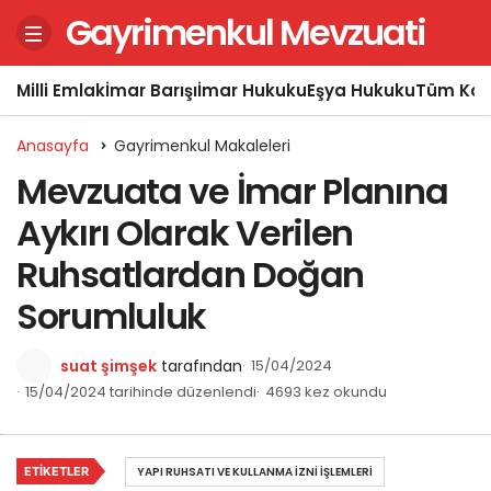
Gayrimenkul Mevzuati
Milli Emlak
İmar Barışı
İmar Hukuku
Eşya Hukuku
Tüm Kon
Anasayfa
Gayrimenkul Makaleleri
Mevzuata ve İmar Planına
Aykırı Olarak Verilen
Ruhsatlardan Doğan
Sorumluluk
suat şimşek
tarafından
15/04/2024
15/04/2024 tarihinde düzenlendi
4693 kez okundu
ETIKETLER
YAPI RUHSATI VE KULLANMA İZNI İŞLEMLERI