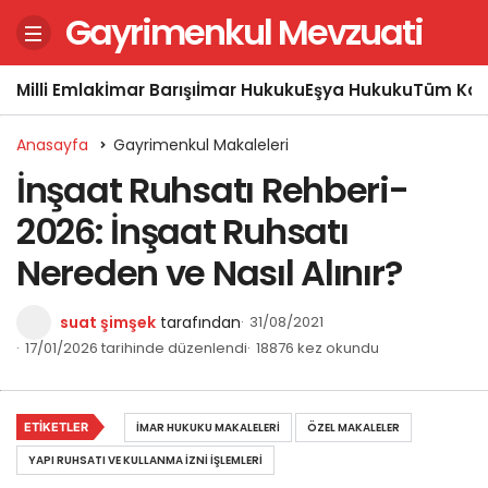
Gayrimenkul Mevzuati
Milli Emlak
İmar Barışı
İmar Hukuku
Eşya Hukuku
Tüm Kon
Anasayfa
Gayrimenkul Makaleleri
İnşaat Ruhsatı Rehberi-
2026: İnşaat Ruhsatı
Nereden ve Nasıl Alınır?
suat şimşek
tarafından
31/08/2021
17/01/2026 tarihinde düzenlendi
18876 kez okundu
ETIKETLER
İMAR HUKUKU MAKALELERI
ÖZEL MAKALELER
YAPI RUHSATI VE KULLANMA İZNI İŞLEMLERI