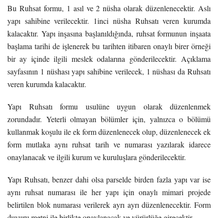
Bu Ruhsat formu, 1 asıl ve 2 nüsha olarak düzenlenecektir. Aslı
yapı sahibine verilecektir. 1inci nüsha Ruhsatı veren kurumda
kalacaktır. Yapı inşasına başlanıldığında, ruhsat formunun inşaata
başlama tarihi de işlenerek bu tarihten itibaren onaylı birer örneği
bir ay içinde ilgili meslek odalarına gönderilecektir. Açıklama
sayfasının 1 nüshası yapı sahibine verilecek, 1 nüshası da Ruhsatı
veren kurumda kalacaktır.
Yapı Ruhsatı formu usulüne uygun olarak düzenlenmek
zorundadır. Yeterli olmayan bölümler için, yalnızca o bölümü
kullanmak koşulu ile ek form düzenlenecek olup, düzenlenecek ek
form mutlaka aynı ruhsat tarih ve numarası yazılarak idarece
onaylanacak ve ilgili kurum ve kuruluşlara gönderilecektir.
Yapı Ruhsatı, benzer dahi olsa parselde birden fazla yapı var ise
aynı ruhsat numarası ile her yapı için onaylı mimari projede
belirtilen blok numarası verilerek ayrı ayrı düzenlenecektir. Form
duyuru metni ile birlikte onaylanacak ve yürürlüğe girecektir.