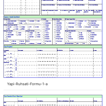
Yapi-Ruhsati-Formu-1-a