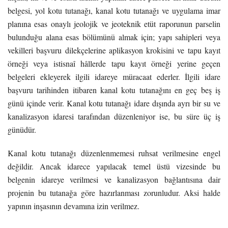
belgesi, yol kotu tutanağı, kanal kotu tutanağı ve uygulama imar
planına esas onaylı jeolojik ve jeoteknik etüt raporunun parselin
bulunduğu alana esas bölümünü almak için; yapı sahipleri veya
vekilleri başvuru dilekçelerine aplikasyon krokisini ve tapu kayıt
örneği veya istisnaî hâllerde tapu kayıt örneği yerine geçen
belgeleri ekleyerek ilgili idareye müracaat ederler. İlgili idare
başvuru tarihinden itibaren kanal kotu tutanağını en geç beş iş
günü içinde verir. Kanal kotu tutanağı idare dışında ayrı bir su ve
kanalizasyon idaresi tarafından düzenleniyor ise, bu süre üç iş
günüdür.
Kanal kotu tutanağı düzenlenmemesi ruhsat verilmesine engel
değildir. Ancak idarece yapılacak temel üstü vizesinde bu
belgenin idareye verilmesi ve kanalizasyon bağlantısına dair
projenin bu tutanağa göre hazırlanması zorunludur. Aksi halde
yapının inşasının devamına izin verilmez.