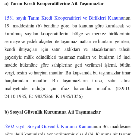
a) Tarım Kredi Kooperatiflerine Ait Taşınmazlar
1581 sayılı Tarım Kredi Kooperatifleri ve Birlikleri Kanunu
nun
19. maddesinin (b) bendine göre, bu kanuna göre kurulacak ve
kurulmuş sayılan kooperatiflerin, bölge ve merkez birliklerinin
sermaye ve yedek akçeleri ile taşınmaz malları ve bunların gelirleri,
kendi ihtiyaçları için satın aldıkları ve alacaklarının tahsili
gayesiyle mülk edindikleri taşınmaz malları ve bunların 15 inci
madde hükmüne göre sahiplerine geri verilmesi işlemi, bütün
vergi, resim ve harçtan muaftır.
Bu kapsamda bu taşınmazlar imar
harçlarından muaftır. Bu taşınmazların ifrazı, satın alma
mahiyetinde olduğu için ifraz harcından muaftır. (D.9.D.
24.10.1985, E:1983/5266, K:1985/1356)
b) Sosyal Güvenlik Kurumuna Ait Taşınmazlar
5502 sayılı Sosyal Güvenlik Kurumu Kanunu
nun 36. maddesine
göre ilgili kanunlarda yer verilmemiş olsa dahi, Kuruma ait taşınır