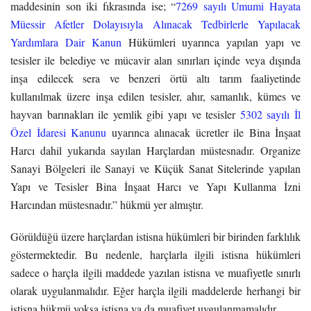
maddesinin son iki fıkrasında ise; “
7269 sayılı Umumi Hayata
Müessir Afetler Dolayısıyla Alınacak Tedbirlerle Yapılacak
Yardımlara Dair Kanun
Hükümleri uyarınca yapılan yapı ve
tesisler ile belediye ve mücavir alan sınırları içinde veya dışında
inşa edilecek sera ve benzeri örtü altı tarım faaliyetinde
kullanılmak üzere inşa edilen tesisler, ahır, samanlık, kümes ve
hayvan barınakları ile yemlik gibi yapı ve tesisler
5302 sayılı İl
Özel İdaresi Kanunu
uyarınca alınacak ücretler ile Bina İnşaat
Harcı dahil yukarıda sayılan Harçlardan müstesnadır. Organize
Sanayi Bölgeleri ile Sanayi ve Küçük Sanat Sitelerinde yapılan
Yapı ve Tesisler Bina İnşaat Harcı ve Yapı Kullanma İzni
Harcından müstesnadır.” hükmü yer almıştır.
Görüldüğü üzere harçlardan istisna hükümleri bir birinden farklılık
göstermektedir. Bu nedenle, harçlarla ilgili istisna hükümleri
sadece o harçla ilgili maddede yazılan istisna ve muafiyetle sınırlı
olarak uygulanmalıdır. Eğer harçla ilgili maddelerde herhangi bir
istisna hükmü yoksa istisna ya da muafiyet uygulanmamalıdır.