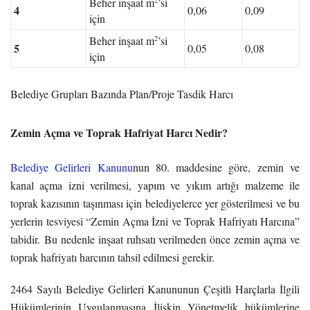
Beher inşaat m
’si
4
0,06
0,09
için
2
Beher inşaat m
’si
5
0,05
0,08
için
Belediye Grupları Bazında Plan/Proje Tasdik Harcı
Zemin Açma ve Toprak Hafriyat Harcı Nedir?
Belediye Gelirleri Kanunu
nun 80. maddesine göre, zemin ve
kanal açma izni verilmesi, yapım ve yıkım artığı malzeme ile
toprak kazısının taşınması için belediyelerce yer gösterilmesi ve bu
yerlerin tesviyesi “Zemin Açma İzni ve Toprak Hafriyatı Harcına”
tabidir. Bu nedenle inşaat ruhsatı verilmeden önce zemin açma ve
toprak hafriyatı harcının tahsil edilmesi gerekir.
2464 Sayılı Belediye Gelirleri Kanununun Çeşitli Harçlarla İlgili
Hükümlerinin Uygulanmasına İlişkin Yönetmelik hükümlerine