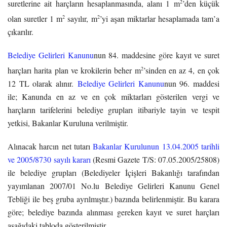
2
suretlerine ait harçların hesaplanmasında, alanı 1 m
’den küçük
2
2
olan suretler 1 m
sayılır, m
’yi aşan miktarlar hesaplamada tam’a
çıkarılır.
Belediye Gelirleri Kanunu
nun 84. maddesine göre kayıt ve suret
2
harçları harita plan ve krokilerin beher m
’sinden en az 4, en çok
12 TL olarak alınır.
Belediye Gelirleri Kanunu
nun 96. maddesi
ile; Kanunda en az ve en çok miktarları gösterilen vergi ve
harçların tarifelerini belediye grupları itibariyle tayin ve tespit
yetkisi, Bakanlar Kuruluna verilmiştir.
Alınacak harcın net tutarı
Bakanlar Kurulunun 13.04.2005 tarihli
ve 2005/8730 sayılı kararı
(Resmi Gazete T/S: 07.05.2005/25808)
ile belediye grupları (Belediyeler İçişleri Bakanlığı tarafından
yayımlanan 2007/01 No.lu Belediye Gelirleri Kanunu Genel
Tebliği ile beş gruba ayrılmıştır.) bazında belirlenmiştir. Bu karara
göre; belediye bazında alınması gereken kayıt ve suret harçları
aşağıdaki tabloda gösterilmiştir.