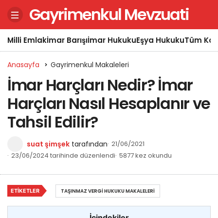
Gayrimenkul Mevzuati
Milli Emlak
İmar Barışı
İmar Hukuku
Eşya Hukuku
Tüm Kon
Anasayfa
Gayrimenkul Makaleleri
İmar Harçları Nedir? İmar
Harçları Nasıl Hesaplanır ve
Tahsil Edilir?
suat şimşek
tarafından
21/06/2021
23/06/2024 tarihinde düzenlendi
5877 kez okundu
ETIKETLER
TAŞINMAZ VERGI HUKUKU MAKALELERI
İçindekiler