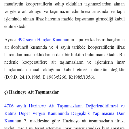
muafiyetin kooperatiflerin sahip oldukları taşınmazlardan alınan
vergilere ait olduğu ve taşınmazın edinilmesi sırasında ve tapu
işleminde alınan ifraz harcının madde kapsamına girmediği kabul
edilmektedir.
Ayrıca
492 sayılı Harçlar Kanunu
nun tapu ve kadastro harçlarına
ait dördüncü kısmında ve 4 sayılı tarifede kooperatiflerin ifraz
harcından muaf olduklarına dair bir hüküm bulunmamaktadır. Bu
nedenle kooperatiflere ait taşınmazların ve işlemlerin imar
harçlarından muaf olduğunu kabul etmek mümkün değildir
(D.9.D. 24.10.1985, E:1983/5266, K:1985/1356).
ç) Hazineye Ait Taşınmazlar
4706 sayılı Hazineye Ait Taşınmazların Değerlendirilmesi ve
Katma Değer Vergisi Kanununda Değişiklik Yapılmasına Dair
Kanun
un 7. maddesine göre Hazineye ait taşınmazların ifraz,
tevhit, tescil ve tespit işlemleri imar mevzuatındaki kısıtlamalara