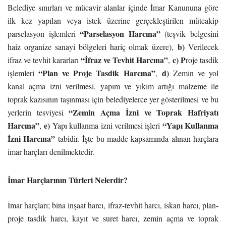
Belediye sınırları ve mücavir alanlar içinde İmar Kanununa göre
ilk kez yapılan veya istek üzerine gerçekleştirilen müteakip
“Parselasyon Harcına”
parselasyon işlemleri
(teşvik belgesini
b)
haiz organize sanayi bölgeleri hariç olmak üzere),
Verilecek
“İfraz ve Tevhit Harcına”
c) P
ifraz ve tevhit kararları
,
roje tasdik
“Plan ve Proje Tasdik Harcına”
d)
işlemleri
,
Zemin ve yol
kanal açma izni verilmesi, yapım ve yıkım artığı malzeme ile
toprak kazısının taşınması için belediyelerce yer gösterilmesi ve bu
“Zemin Açma İzni ve Toprak Hafriyatı
yerlerin tesviyesi
Harcına”
e)
“Yapı Kullanma
,
Yapı kullanma izni verilmesi işleri
İzni Harcına”
tabidir. İşte bu madde kapsamında alınan harçlara
imar harçları denilmektedir.
İmar Harçlarının Türleri Nelerdir?
İmar harçları; bina inşaat harcı, ifraz-tevhit harcı, iskan harcı, plan-
proje tasdik harcı, kayıt ve suret harcı, zemin açma ve toprak