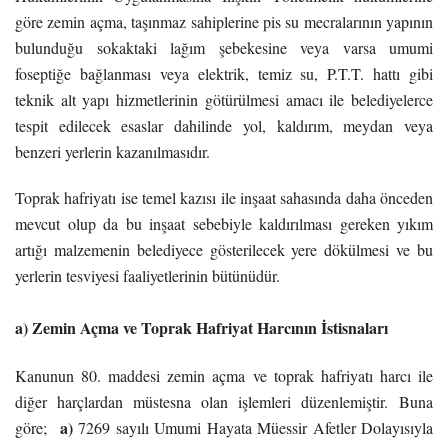
göre zemin açma, taşınmaz sahiplerine pis su mecralarının yapının
bulunduğu sokaktaki lağım şebekesine veya varsa umumi
foseptiğe bağlanması veya elektrik, temiz su, P.T.T. hattı gibi
teknik alt yapı hizmetlerinin götürülmesi amacı ile belediyelerce
tespit edilecek esaslar dahilinde yol, kaldırım, meydan veya
benzeri yerlerin kazanılmasıdır.
Toprak hafriyatı ise temel kazısı ile inşaat sahasında daha önceden
mevcut olup da bu inşaat sebebiyle kaldırılması gereken yıkım
artığı malzemenin belediyece gösterilecek yere dökülmesi ve bu
yerlerin tesviyesi faaliyetlerinin bütünüdür.
a) Zemin Açma ve Toprak Hafriyat Harcının İstisnaları
Kanunun 80. maddesi zemin açma ve toprak hafriyatı harcı ile
diğer harçlardan müstesna olan işlemleri düzenlemiştir.
Buna
a)
göre;
7269 sayılı Umumi Hayata Müessir Afetler Dolayısıyla