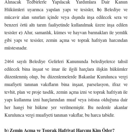
Alınacak Tedbirlerle Yapılacak Yardımlara Dair Kanun
b)
Hükümleri uyarınca yapılan yapı ve tesisler,
Belediye ve
mücavir alan sınırları içinde veya dışında inşa edilecek sera ve
benzeri örtü altı tarım faaliyetinde kullanılmak üzere inşa edilen
c)
tesisler
Ahır, samanlık, kümes ve hayvan barınakları ile yemlik
gibi yapı ve tesisler, z
emin açma ve toprak hafriyatı harcından
müstesnadır.
2464 sayılı Belediye Gelirleri Kanununda belediyelerce tahsil
edilecek bina inşaat ve imar ile ilgili harçlara ilişkin hükümler
düzenlenmiş olup, bu düzenlemelerde Bakanlar Kurulunca vergi
muafiyeti tanınan vakıfların bina inşaat, parselasyon, ifraz ve
tevhit, plan ve proje tasdik,
zemin
açma izni ve toprak hafriyatı ile
yapı kullanma izni harçlarından muaf veya istisna olduğuna dair
her hangi bir hükme yer verilmemiştir. Bu nedenle akanlar
Kurulunca vergi muafiyeti tanınan vakıflar, bu harca tabidir.
b) Zemin Açma ve Toprak Hafriyat Harcını Kim Öder?