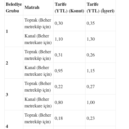
Belediye
Tarife
Tarife
Matrah
Grubu
(YTL)
(Konut)
(YTL)
(İşyeri)
Toprak (Beher
0,30
0,35
metreküp için)
1
Kanal (Beher
1,10
1,30
metrekare için)
Toprak (Beher
0,31
0,26
metreküp için)
2
Kanal (Beher
0,95
1,15
metrekare için)
Toprak (Beher
0,22
0,27
metreküp için)
3
Kanal (Beher
0,80
1,00
metrekare için)
Toprak (Beher
0,18
0,23
metreküp için)
4