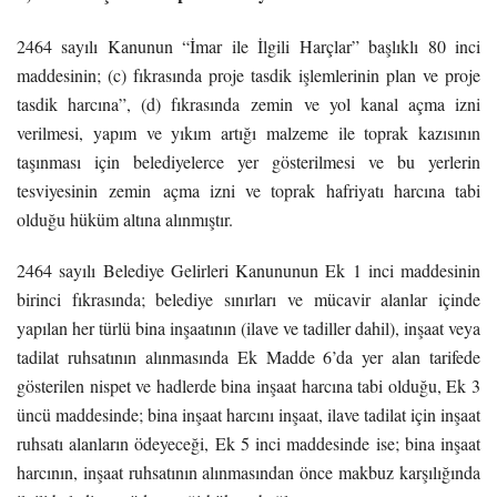
2464 sayılı Kanunun “İmar ile İlgili Harçlar” başlıklı 80 inci
maddesinin; (c) fıkrasında proje tasdik işlemlerinin plan ve proje
tasdik harcına”, (d) fıkrasında
zemin
ve yol kanal açma izni
verilmesi, yapım ve yıkım artığı malzeme ile toprak kazısının
taşınması için belediyelerce yer gösterilmesi ve bu yerlerin
tesviyesinin
zemin
açma izni ve toprak hafriyatı harcına tabi
olduğu hüküm altına alınmıştır.
2464 sayılı Belediye Gelirleri Kanununun Ek 1 inci maddesinin
birinci fıkrasında; belediye sınırları ve mücavir alanlar içinde
yapılan her türlü bina inşaatının (ilave ve tadiller dahil), inşaat veya
tadilat ruhsatının alınmasında Ek Madde 6’da yer alan tarifede
gösterilen nispet ve hadlerde bina inşaat harcına tabi olduğu, Ek 3
üncü maddesinde; bina inşaat harcını inşaat, ilave tadilat için inşaat
ruhsatı alanların ödeyeceği, Ek 5 inci maddesinde ise; bina inşaat
harcının, inşaat ruhsatının alınmasından önce makbuz karşılığında