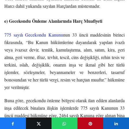
Harcı dahil yukarıda sayılan Harçlardan müstesnadır.
e) Gecekondu Önleme Alanlarında Harç Muafiyeti
775 sayılı Gecekondu Kanunu
nun 33 üncü maddesinin birinci
fıkrasında, “Bu Kanun hükümlerine dayanılarak yapılan ivazlı
veya ivazsız devir, temlik, kamulaştırma, alım, satım, kira, geri
alma, geri verme, ifraz, tevhit, tescil, cins değişikliği, rehin tesis ve
terkini, ıslah, değişiklik, onarım inşa ve ikmal gibi her türlü
işlemler, sözleşmeler, beyannameler ve benzerleri, tasarruf
bonosundan ve her türlü vergi, resim ve harçtan muaftır.” hükmüne
yer verilmiştir.
Buna göre, gecekondu önleme bölgesi olarak ilan edilen alanlarda
inşa edilecek binalara ilişkin işlemlerde 775 sayılı Kanunun 33
üncü maddesi hükmüne göre, 2464 sayılı Kanuna göre alınan bina
inşaat harcı ile imarla ilgili harçların (parselasyon harcı, ifraz ve