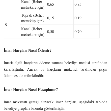
Kanal (Beher
0,65
0,85
metrekare için)
Toprak (Beher
0,15
0,19
metreküp için)
5
Kanal (Beher
0,50
0,70
metrekare için)
İmar Harçları Nasıl Ödenir?
İmarla ilgili harçların ödeme zamanı belediye meclisi tarafından
kararlaştırılır. Ancak bu harçların mükellef tarafından peşin
ödenmesi de mümkündür.
İmar Harçları Nasıl Hesaplanır?
İmar mevzuatı gereği alınacak imar harçları, aşağıdaki tabloda
belediye grupları bazında gösterilmiştir.