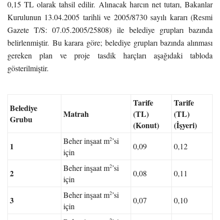
0,15 TL olarak tahsil edilir.
Alınacak harcın net tutarı, Bakanlar
Kurulunun 13.04.2005 tarihli ve 2005/8730 sayılı kararı (Resmi
Gazete T/S: 07.05.2005/25808) ile belediye grupları bazında
belirlenmiştir.
Bu karara göre; belediye grupları bazında alınması
gereken plan ve proje tasdik harçları aşağıdaki tabloda
gösterilmiştir.
Tarife
Tarife
Belediye
Matrah
(TL)
(TL)
Grubu
(Konut)
(İşyeri)
2
Beher inşaat m
’si
1
0,09
0,12
için
2
Beher inşaat m
’si
2
0,08
0,11
için
2
Beher inşaat m
’si
3
0,07
0,10
için
2