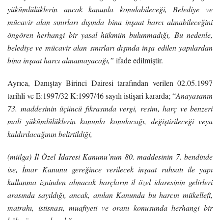
yükümlülüklerin ancak kanunla konulabileceği, Belediye ve
mücavir alan sınırları dışında bina inşaat harcı alınabileceğini
öngören herhangi bir yasal hükmün bulunmadığı, Bu nedenle,
belediye ve mücavir alan sınırları dışında inşa edilen yapılardan
bina inşaat harcı alınamayacağı,”
ifade edilmiştir.
Ayrıca, Danıştay Birinci Dairesi tarafından verilen 02.05.1997
tarihli ve E:1997/32 K:1997/46 sayılı istişari kararda; “
Anayasanın
73. maddesinin üçüncü fıkrasında vergi, resim, harç ve benzeri
mali yükümlülüklerin kanunla konulacağı, değiştirileceği veya
kaldırılacağının belirtildiği,
(mülga) İl Özel İdaresi Kanunu’nun 80. maddesinin 7. bendinde
ise, İmar Kanunu gereğince verilecek inşaat ruhsatı ile yapı
kullanma izninden alınacak harçların il özel idaresinin gelirleri
arasında sayıldığı, ancak, anılan Kanunda bu harcın mükellefi,
matrahı, istisnası, muafiyeti ve oranı konusunda herhangi bir