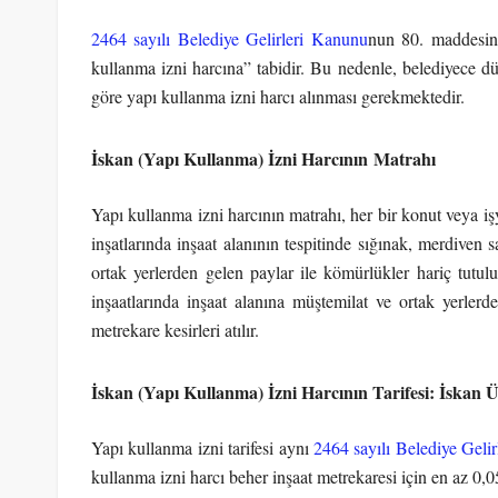
2464 sayılı Belediye Gelirleri Kanunu
nun 80. maddesini
kullanma izni harcına” tabidir. Bu nedenle, belediyece düz
göre yapı kullanma izni harcı alınması gerekmektedir.
İskan (Yapı Kullanma) İzni Harcının Matrahı
Yapı kullanma izni harcının matrahı, her bir konut veya işy
inşatlarında inşaat alanının tespitinde sığınak, merdiven s
ortak yerlerden gelen paylar ile kömürlükler hariç tutulur
inşaatlarında inşaat alanına müştemilat ve ortak yerler
metrekare kesirleri atılır.
İskan (Yapı Kullanma) İzni Harcının Tarifesi: İskan 
Yapı kullanma izni tarifesi aynı
2464 sayılı Belediye Geli
kullanma izni harcı beher inşaat metrekaresi için en az 0,0