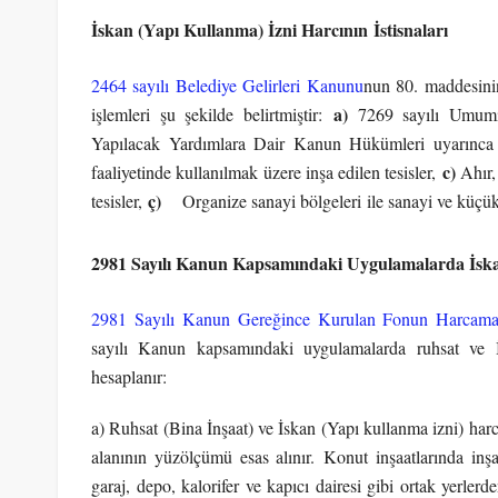
İskan (Yapı Kullanma) İzni Harcının İstisnaları
2464 sayılı Belediye Gelirleri Kanunu
nun 80. maddesinin
a)
işlemleri şu şekilde belirtmiştir:
7269 sayılı Umumi 
Yapılacak Yardımlara Dair Kanun Hükümleri uyarınca y
c)
faaliyetinde kullanılmak üzere inşa edilen tesisler,
Ahır,
ç)
tesisler,
Organize sanayi bölgeleri ile sanayi ve küçük sa
2981 Sayılı Kanun Kapsamındaki Uygulamalarda İska
2981 Sayılı Kanun Gereğince Kurulan Fonun Harcama 
sayılı Kanun kapsamındaki uygulamalarda ruhsat ve İsk
hesaplanır:
a) Ruhsat (Bina İnşaat) ve İskan (Yapı kullanma izni) harcı
alanının yüzölçümü esas alınır. Konut inşaatlarında inşa
garaj, depo, kalorifer ve kapıcı dairesi gibi ortak yerlerd