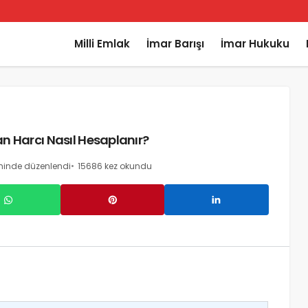
Milli Emlak
İmar Barışı
İmar Hukuku
an Harcı Nasıl Hesaplanır?
ihinde düzenlendi
15686 kez okundu