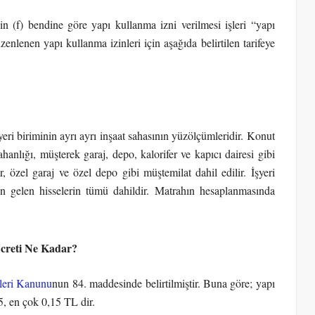
n (f) bendine göre yapı kullanma izni verilmesi işleri “yapı
enlenen yapı kullanma izinleri için aşağıda belirtilen tarifeye
eri biriminin ayrı ayrı inşaat sahasının yüzölçümleridir. Konut
ahanlığı, müşterek garaj, depo, kalorifer ve kapıcı dairesi gibi
, özel garaj ve özel depo gibi müştemilat dahil edilir. İşyeri
den gelen hisselerin tümü dahildir. Matrahın hesaplanmasında
Ücreti Ne Kadar?
rleri Kanunu
nun 84. maddesinde belirtilmiştir. Buna göre; yapı
5, en çok 0,15 TL dir.