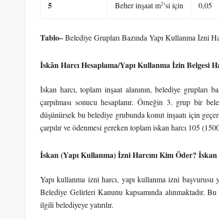
5
2
Beher inşaat m
’si için
0,05
Tablo
–
Belediye Grupları Bazında Yapı Kullanma İzni Ha
İskân Harcı Hesaplama/Yapı Kullanma İzin Belgesi H
İskan harcı, toplam inşaat alanının, belediye grupları b
çarpılması sonucu hesaplanır. Örneğin 3. grup bir bele
düşünürsek bu belediye grubunda konut inşaatı için geçerl
çarpılır ve ödenmesi gereken toplam iskan harcı 105 (150
İskan (Yapı Kullanma) İzni Harcını Kim Öder? İskan
Yapı kullanma izni harcı, yapı kullanma izni başvurusu y
Belediye Gelirleri Kanunu kapsamında alınmaktadır. Bu 
ilgili belediyeye yatırılır.