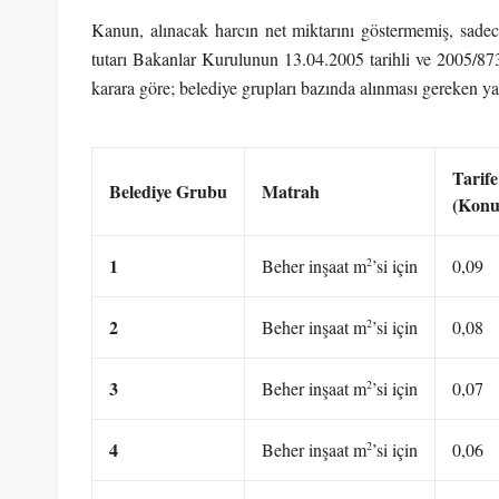
Kanun, alınacak harcın net miktarını göstermemiş, sadece 
tutarı Bakanlar Kurulunun 13.04.2005 tarihli ve 2005/8730 
karara göre; belediye grupları bazında alınması gereken yap
Tarife
Belediye Grubu
Matrah
(Konu
1
2
Beher inşaat m
’si için
0,09
2
2
Beher inşaat m
’si için
0,08
3
2
Beher inşaat m
’si için
0,07
4
2
Beher inşaat m
’si için
0,06