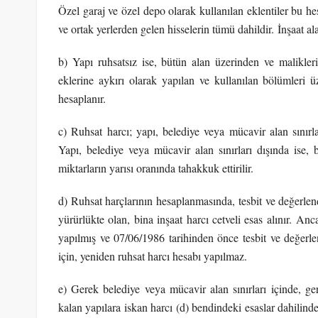
Özel garaj ve özel depo olarak kullanılan eklentiler bu hes
ve ortak yerlerden gelen hisselerin tümü dahildir. İnşaat ala
b) Yapı ruhsatsız ise, bütün alan üzerinden ve maliklerin
eklerine aykırı olarak yapılan ve kullanılan bölümleri ü
hesaplanır.
c) Ruhsat harcı; yapı, belediye veya mücavir alan sınırlar
Yapı, belediye veya mücavir alan sınırları dışında ise,
miktarların yarısı oranında tahakkuk ettirilir.
d) Ruhsat harçlarının hesaplanmasında, tesbit ve değerlendi
yürürlükte olan, bina inşaat harcı cetveli esas alınır. An
yapılmış ve 07/06/1986 tarihinden önce tesbit ve değerlen
için, yeniden ruhsat harcı hesabı yapılmaz.
e) Gerek belediye veya mücavir alan sınırları içinde, g
kalan yapılara iskan harcı (d) bendindeki esaslar dahilin