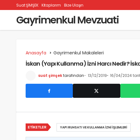
Suat ŞİMŞEK
Kitaplarım
Bize Ulaşın
Gayrimenkul Mevzuati
Anasayfa
Gayrimenkul Makaleleri
İskan (Yapı Kullanma) İzni Harcı Nedir? İsk
suat şimşek
tarafından
13/12/2019
16/04/2024 tar
ETIKETLER
YAPI RUHSATI VE KULLANMA İZNI İŞLEMLERI