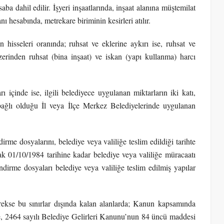
aba dahil edilir. İşyeri inşaatlarında, inşaat alanına müştemilat
nı hesabında, metrekare biriminin kesirleri atılır.
 hisseleri oranında; ruhsat ve eklerine aykırı ise, ruhsat ve
zerinden ruhsat (bina inşaat) ve iskan (yapı kullanma) harcı
ı içinde ise, ilgili belediyece uygulanan miktarların iki katı,
 bağlı olduğu İl veya İlçe Merkez Belediyelerinde uygulanan
rme dosyalarını, belediye veya valiliğe teslim edildiği tarihte
cak 01/10/1984 tarihine kadar belediye veya valiliğe müracaatı
dirme dosyaları belediye veya valiliğe teslim edilmiş yapılar
erekse bu sınırlar dışında kalan alanlarda; Kanun kapsamında
de, 2464 sayılı Belediye Gelirleri Kanunu’nun 84 üncü maddesi