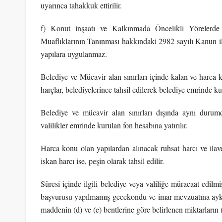
uyarınca tahakkuk ettirilir.
f) Konut inşaatı ve Kalkınmada Öncelikli Yörelerde
Muaflıklarının Tanınması hakkındaki 2982 sayılı Kanun il
yapılara uygulanmaz.
Belediye ve Mücavir alan sınırları içinde kalan ve harca k
harçlar, belediyelerince tahsil edilerek belediye emrinde kur
Belediye ve mücavir alan sınırları dışında aynı durumdak
valilikler emrinde kurulan fon hesabına yatırılır.
Harca konu olan yapılardan alınacak ruhsat harcı ve ilave 
iskan harcı ise, peşin olarak tahsil edilir.
Süresi içinde ilgili belediye veya valiliğe müracaat edil
başvurusu yapılmamış gecekondu ve imar mevzuatına aykırı y
maddenin (d) ve (e) bentlerine göre belirlenen miktarların (2