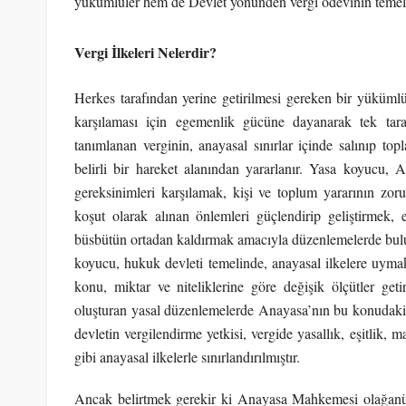
yükümlüler hem de Devlet yönünden vergi ödevinin temel il
Vergi İlkeleri Nelerdir?
Herkes tarafından yerine getirilmesi gereken bir yükümlü
karşılaması için egemenlik gücüne dayanarak tek taraf
tanımlanan verginin, anayasal sınırlar içinde salınıp t
belirli bir hareket alanından yararlanır. Yasa koyucu,
gereksinimleri karşılamak, kişi ve toplum yararının zor
koşut olarak alınan önlemleri güçlendirip geliştirmek, 
büsbütün ortadan kaldırmak amacıyla düzenlemelerde buluna
koyucu, hukuk devleti temelinde, anayasal ilkelere uymak 
konu, miktar ve niteliklerine göre değişik ölçütler geti
oluşturan yasal düzenlemelerde Anayasa’nın bu konudaki 
devletin vergilendirme yetkisi, vergide yasallık, eşitlik, 
gibi anayasal ilkelerle sınırlandırılmıştır.
Ancak belirtmek gerekir ki Anayasa Mahkemesi olağanüst