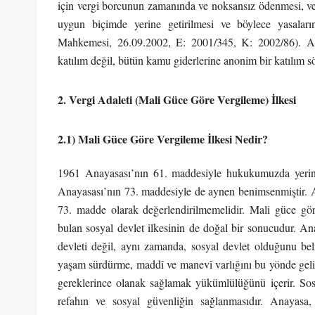
için vergi borcunun zamanında ve noksansız ödenmesi, ver
uygun biçimde yerine getirilmesi ve böylece yasaları
Mahkemesi, 26.09.2002, E: 2001/345, K: 2002/86). An
katılım değil, bütün kamu giderlerine anonim bir katılım 
2. Vergi Adaleti (Mali Güce Göre Vergileme) İlkesi
2.1) Mali Güce Göre Vergileme İlkesi Nedir?
1961 Anayasası’nın 61. maddesiyle hukukumuzda yeri
Anayasası’nın 73. maddesiyle de aynen benimsenmiştir. A
73. madde olarak değerlendirilmemelidir. Mali güce gör
bulan sosyal devlet ilkesinin de doğal bir sonucudur. A
devleti değil, aynı zamanda, sosyal devlet olduğunu beli
yaşam sürdürme, maddî ve manevî varlığını bu yönde gelişt
gereklerince olanak sağlamak yükümlülüğünü içerir. Sosy
refahın ve sosyal güvenliğin sağlanmasıdır. Anayasa,