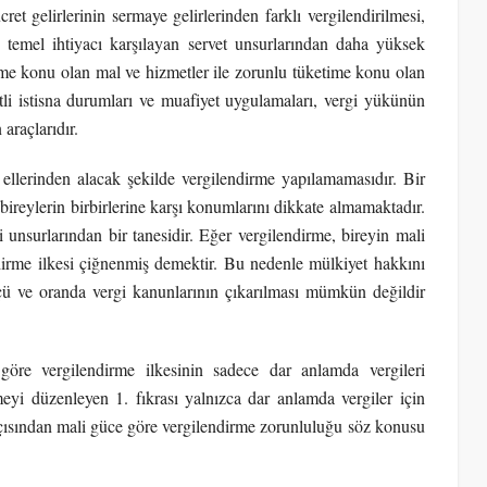
ret gelirlerinin sermaye gelirlerinden farklı vergilendirilmesi,
n, temel ihtiyacı karşılayan servet unsurlarından daha yüksek
ime konu olan mal ve hizmetler ile zorunlu tüketime konu olan
itli istisna durumları ve muafiyet uygulamaları, vergi yükünün
araçlarıdır.
 ellerinden alacak şekilde vergilendirme yapılamamasıdır. Bir
bireylerin birbirlerine karşı konumlarını dikkate almamaktadır.
unsurlarından bir tanesidir. Eğer vergilendirme, bireyin mali
irme ilkesi çiğnenmiş demektir. Bu nedenle mülkiyet hakkını
lçü ve oranda vergi kanunlarının çıkarılması mümkün değildir
öre vergilendirme ilkesinin sadece dar anlamda vergileri
yi düzenleyen 1. fıkrası yalnızca dar anlamda vergiler için
açısından mali güce göre vergilendirme zorunluluğu söz konusu