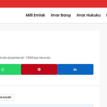
Milli Emlak
İmar Barışı
İmar Hukuku
hinde düzenlendi
7458 kez okundu
KALELERI