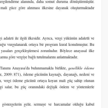
 vergilendirme alanında, daha somut duruma dönüştürmüştür.
 mali güce göre alınması ilkesine dayanak oluşturmaktadır
 adaleti ile ilgili ilkesidir. Ayrıca, vergi yükünün adaletli ve
lduğu vurgulanarak ortaya bir program kural konulmuştur. Bu
asaları gerçekleştirmesi zorunludur. Böylece anayasal ilke
arına göre vergiye bağlı tutulmalarını anlatmaktadır.
 Tanımı Anayasa’da bulunmamakla birlikte,
genellikle ödeme
ız, 2009: 871), ödeme gücünün kaynağı, dayanağı, nedeni ve
n, vergi ödeme gücünü ortaya koyan mali güç sahip olunan
gi salar, bu güç oranındaki değişik önlem ve yöntemlerle
göstergelerin gelir, sermaye ve harcamalar olduğu kabul