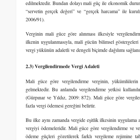
edilmektedir. Bundan dolayı mali güç ile ekonomik durum 
“servetin gerçek değeri” ve “gerçek harcama” ile kur
2006/91).
Verginin mali güce göre alınması ilkesiyle vergilendirm
ilkenin uygulanmasıyla, malî gücün bilimsel göstergeleri 
vergi yükünün adaletli ve dengeli biçimde dağılımı sağlanı
2.3) Vergilendirmede Vergi Adaleti
Mali güce göre vergilendirme verginin, yükümlülerin
gelmektedir. Bu anlamda vergilendirme yetkisi kullanıl
(Gürpınar ve Yıldız, 2009: 872). Mali güce göre vergile
fazla vergi ödemesi gereğini belirtir.
Bu ilke aynı zamanda vergide eşitlik ilkesinin uygulama ar
vergiyi ödemeleridir. Mali güce göre vergilendirme ve ve
ödeme güçleri gözetilerek farklı vergileme rejimine tab