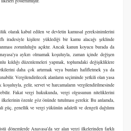
keleri gösterilmiştir.
lük olarak kabul edilen ve devletin kamusal gereksinimlerini
lı iradesiyle kişilere yüklediği bir kamu alacağı şeklinde
oplanması zorunluluğu açıktır. Ancak kanun koyucu burada da
 Anayasa’ya aykırı olmamak koşuluyla, zaman içinde değişen
unlu kıldığı düzenlemeleri yapmak, toplumdaki değişikliklere
etkilerini daha çok artırmak veya bunları hafifletmek ya da
bilir. Vergilendirilecek alanların seçiminde yetkili olan yasa
koşuluyla, gelir, servet ve harcamaların vergilendirilmesinde
rebilir. Fakat vergi hukukunda, vergi olgusunun niteliklerini
ilkelerinin özenle göz önünde tutulması gerekir. Bu anlamda,
mali güç, genellik ve vergi yükünün adaletli ve dengeli dağılımı
ü dönemlerde Anayasa’da yer alan vergi ilkelerinden farklı