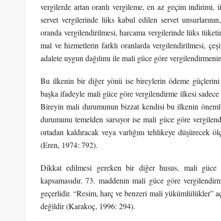
vergilerde artan oranlı vergileme, en az geçim indirimi, üc
servet vergilerinde lüks kabul edilen servet unsurlarını
oranda vergilendirilmesi, harcama vergilerinde lüks tüket
mal ve hizmetlerin farklı oranlarda vergilendirilmesi, çeş
adalete uygun dağılımı ile mali güce göre vergilendirmenin 
Bu ilkenin bir diğer yönü ise bireylerin ödeme güçlerini
başka ifadeyle mali güce göre vergilendirme ilkesi sadece 
Bireyin mali durumunun bizzat kendisi bu ilkenin önemli 
durumunu temelden sarsıyor ise mali güce göre vergilend
ortadan kaldıracak veya varlığını tehlikeye düşürecek ö
(Eren, 1974: 792).
Dikkat edilmesi gereken bir diğer husus, mali güce g
kapsamasıdır. 73. maddenin mali güce göre vergilendirme
geçerlidir. “Resim, harç ve benzeri mali yükümlülükler” 
değildir (Karakoç, 1996: 294).