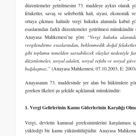
düzenlemeler getirilmesini 73. maddeye aykırı olarak
felaketler, savaş ve seferberlik hali, siyasi, ekonomik v
ortaya çıkması halinde vergi hukuku alanında kabul gö
esaslarından farklı düzenlemeler getirilmesi mümkündü
Anayasa Mahkemesi’ne göre
“Vergi hukuku alanınd
vergilendirme esaslarından, beklenmedik doğal felaketler,
gibi toplumu temelden sarsabilecek olaylar nedeniyle fa
düzenlemeler, sosyal adaleti, sosyal refahı ve sosyal güve
bağdaşmaz.”
(Anayasa Mahkemesi, 07.10.2003, E: 2003/
Anayasanın 73. maddesinde yer alan bu hükümlere göre 
gereken ilkeleri şu şekilde açıklamak mümkündür:
1. Vergi Gelirlerinin Kamu Giderlerinin Karşılığı Olmas
Vergi, devletin kamusal gereksinimlerini karşılaması i
yüklediği bir kamu yükümlülüğüdür. Anayasa Mahkemesi 