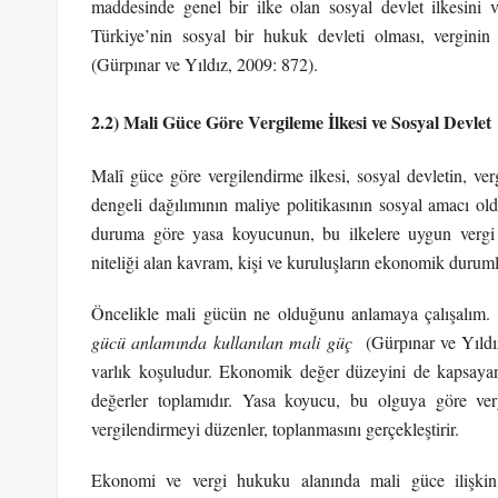
maddesinde genel bir ilke olan sosyal devlet ilkesini
Türkiye’nin sosyal bir hukuk devleti olması, verginin
(Gürpınar ve Yıldız, 2009: 872).
2.2) Mali Güce Göre Vergileme İlkesi ve Sosyal Devlet
Malî güce göre vergilendirme ilkesi, sosyal devletin, vergi
dengeli dağılımının maliye politikasının sosyal amacı o
duruma göre yasa koyucunun, bu ilkelere uygun vergi y
niteliği alan kavram, kişi ve kuruluşların ekonomik duruml
Öncelikle mali gücün ne olduğunu anlamaya çalışalım.
gücü anlamında kullanılan mali güç
(Gürpınar ve Yıld
varlık koşuludur. Ekonomik değer düzeyini de kapsaya
değerler toplamıdır. Yasa koyucu, bu olguya göre ver
vergilendirmeyi düzenler, toplanmasını gerçekleştirir.
Ekonomi ve vergi hukuku alanında mali güce ilişkin 