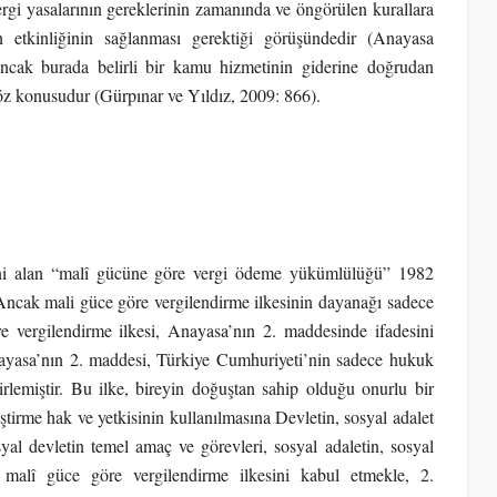
gi yasalarının gereklerinin zamanında ve öngörülen kurallara
n etkinliğinin sağlanması gerektiği görüşündedir (Anayasa
cak burada belirli bir kamu hizmetinin giderine doğrudan
söz konusudur (Gürpınar ve Yıldız, 2009: 866).
ni alan “malî gücüne göre vergi ödeme yükümlülüğü” 1982
ncak mali güce göre vergilendirme ilkesinin dayanağı sadece
e vergilendirme ilkesi, Anayasa’nın 2. maddesinde ifadesini
nayasa’nın 2. maddesi, Türkiye Cumhuriyeti’nin sadece hukuk
rlemiştir. Bu ilke, bireyin doğuştan sahip olduğu onurlu bir
irme hak ve yetkisinin kullanılmasına Devletin, sosyal adalet
al devletin temel amaç ve görevleri, sosyal adaletin, sosyal
 malî güce göre vergilendirme ilkesini kabul etmekle, 2.