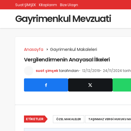
Suat ŞİMŞEK
Kitaplarım
Bize Ulaşın
Gayrimenkul Mevzuati
Anasayfa
Gayrimenkul Makaleleri
Vergilendirmenin Anayasal İlkeleri
suat şimşek
tarafından
12/12/2019
24/11/2024 tari
ETIKETLER
ÖZEL MAKALELER
TAŞINMAZ VERGI HUKUKU MA