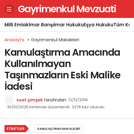
Gayrimenkul Mevzuati
Milli Emlak
İmar Barışı
İmar Hukuku
Eşya Hukuku
Tüm Kon
Anasayfa
Gayrimenkul Makaleleri
Kamulaştırma Amacında
Kullanılmayan
Taşınmazların Eski Malike
İadesi
suat şimşek
tarafından
12/12/2019
30/01/2025 tarihinde düzenlendi
3376 kez okundu
ETIKETLER
KAMULAŞTIRMA MAKALELERI