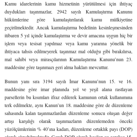
Kamu idarelerinin kamu hizmetinin yürütülmesi için ihtiyaç
duydukları taşınmazlar, 2942 sayılı Kamulaştırma Kanunu
hükümlerine göre kamulaştırılarak kamu mülkiyetine
geçirilmektedir. Ancak kamulaştırma bedelinin kesinleşmesinden
itibaren 5 yıl içinde kamulaştırma ve devir amacına uygun hiç bir
işlem veya tesisat yapılmaz veya kamu yararına yönelik bir
ihtiyaca tahsis edilmeyerek taşınmaz mal olduğu gibi bırakılırsa,
mal sahibi veya mirasçılarının Kamulaştırma Kanunu’nun 23.
maddesine göre taşınmazı geri alma hakları mevcuttur.
Bunun yanı sıra 3194 sayılı İmar Kanunu’nun 15. ve 16.
maddesine göre imar planında yol ve yeşil alana rastlayan
parsellerin bu kısımları ifraz edilerek kamunun ortak kullanımına
terk edilmekte, aynı Kanun’un 18. maddesine göre de düzenleme
sahasında kalan taşınmazlardan düzenleme sonucu oluşan değer
artışı karşılığı olarak taşınmazların düzenlemeden önceki
yüzölçümlerinin % 40’ına kadarı, düzenleme ortaklık payı (DOP)
olarak alınabilmektedir. Gerek DOP olarak kesilen ve gerekse 15.