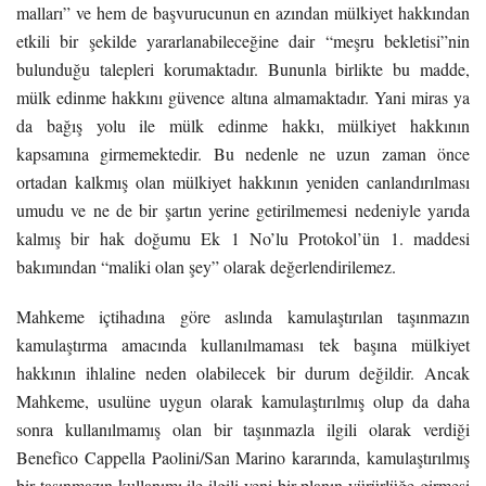
malları” ve hem de başvurucunun en azından mülkiyet hakkından
etkili bir şekilde yararlanabileceğine dair “meşru bekletisi”nin
bulunduğu talepleri korumaktadır. Bununla birlikte bu madde,
mülk edinme hakkını güvence altına almamaktadır. Yani miras ya
da bağış yolu ile mülk edinme hakkı, mülkiyet hakkının
kapsamına girmemektedir. Bu nedenle ne uzun zaman önce
ortadan kalkmış olan mülkiyet hakkının yeniden canlandırılması
umudu ve ne de bir şartın yerine getirilmemesi nedeniyle yarıda
kalmış bir hak doğumu Ek 1 No’lu Protokol’ün 1. maddesi
bakımından “maliki olan şey” olarak değerlendirilemez.
Mahkeme içtihadına göre aslında kamulaştırılan taşınmazın
kamulaştırma amacında kullanılmaması tek başına mülkiyet
hakkının ihlaline neden olabilecek bir durum değildir. Ancak
Mahkeme, usulüne uygun olarak kamulaştırılmış olup da daha
sonra kullanılmamış olan bir taşınmazla ilgili olarak verdiği
Benefico Cappella Paolini/San Marino kararında, kamulaştırılmış
bir taşınmazın kullanımı ile ilgili yeni bir planın yürürlüğe girmesi