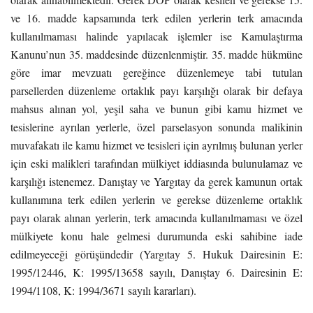
ve 16. madde kapsamında terk edilen yerlerin terk amacında
kullanılmaması halinde yapılacak işlemler ise Kamulaştırma
Kanunu’nun 35. maddesinde düzenlenmiştir. 35. madde hükmüne
göre imar mevzuatı gereğince düzenlemeye tabi tutulan
parsellerden düzenleme ortaklık payı karşılığı olarak bir defaya
mahsus alınan yol, yeşil saha ve bunun gibi kamu hizmet ve
tesislerine ayrılan yerlerle, özel parselasyon sonunda malikinin
muvafakatı ile kamu hizmet ve tesisleri için ayrılmış bulunan yerler
için eski malikleri tarafından mülkiyet iddiasında bulunulamaz ve
karşılığı istenemez. Danıştay ve Yargıtay da gerek kamunun ortak
kullanımına terk edilen yerlerin ve gerekse düzenleme ortaklık
payı olarak alınan yerlerin, terk amacında kullanılmaması ve özel
mülkiyete konu hale gelmesi durumunda eski sahibine iade
edilmeyeceği görüşündedir (Yargıtay 5. Hukuk Dairesinin E:
1995/12446, K: 1995/13658 sayılı, Danıştay 6. Dairesinin E:
1994/1108, K: 1994/3671 sayılı kararları).