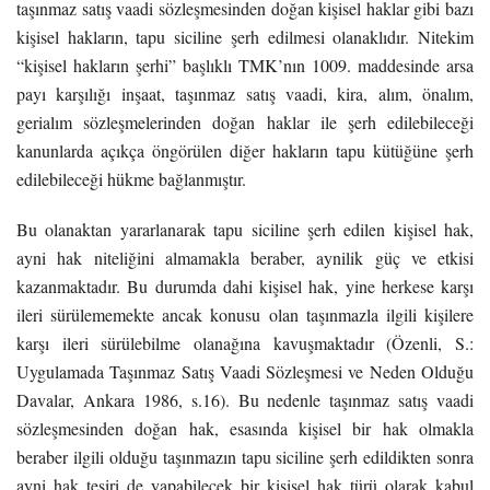
taşınmaz satış vaadi sözleşmesinden doğan kişisel haklar gibi bazı
kişisel hakların, tapu siciline şerh edilmesi olanaklıdır. Nitekim
“kişisel hakların şerhi” başlıklı TMK’nın 1009. maddesinde arsa
payı karşılığı inşaat, taşınmaz satış vaadi, kira, alım, önalım,
gerialım sözleşmelerinden doğan haklar ile şerh edilebileceği
kanunlarda açıkça öngörülen diğer hakların tapu kütüğüne şerh
edilebileceği hükme bağlanmıştır.
Bu olanaktan yararlanarak tapu siciline şerh edilen kişisel hak,
ayni hak niteliğini almamakla beraber, aynilik güç ve etkisi
kazanmaktadır. Bu durumda dahi kişisel hak, yine herkese karşı
ileri sürülememekte ancak konusu olan taşınmazla ilgili kişilere
karşı ileri sürülebilme olanağına kavuşmaktadır (Özenli, S.:
Uygulamada Taşınmaz Satış Vaadi Sözleşmesi ve Neden Olduğu
Davalar, Ankara 1986, s.16). Bu nedenle taşınmaz satış vaadi
sözleşmesinden doğan hak, esasında kişisel bir hak olmakla
beraber ilgili olduğu taşınmazın tapu siciline şerh edildikten sonra
ayni hak tesiri de yapabilecek bir kişisel hak türü olarak kabul