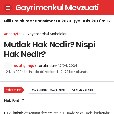
Gayrimenkul Mevzuati
Milli Emlak
İmar Barışı
İmar Hukuku
Eşya Hukuku
Tüm Kon
Anasayfa
Gayrimenkul Makaleleri
Mutlak Hak Nedir? Nispi
Hak Nedir?
suat şimşek
tarafından
12/04/2024
24/11/2024 tarihinde düzenlendi
21178 kez okundu
ETIKETLER
EŞYA HUKUKU MAKALELERI
ÖZEL MAKALELER
Hak Nedir?
Hak, hukuk düzeninin fertlere tanıdığı irade veya irade kudretidir.