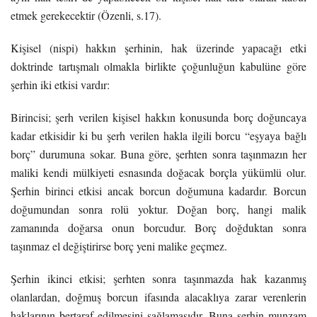
etmek gerekecektir (Özenli, s.17).
Kişisel (nispi) hakkın şerhinin, hak üzerinde yapacağı etki
doktrinde tartışmalı olmakla birlikte çoğunluğun kabulüne göre
şerhin iki etkisi vardır:
Birincisi; şerh verilen kişisel hakkın konusunda borç doğuncaya
kadar etkisidir ki bu şerh verilen hakla ilgili borcu “eşyaya bağlı
borç” durumuna sokar. Buna göre, şerhten sonra taşınmazın her
maliki kendi mülkiyeti esnasında doğacak borçla yükümlü olur.
Şerhin birinci etkisi ancak borcun doğumuna kadardır. Borcun
doğumundan sonra rolü yoktur. Doğan borç, hangi malik
zamanında doğarsa onun borcudur. Borç doğduktan sonra
taşınmaz el değiştirirse borç yeni malike geçmez.
Şerhin ikinci etkisi; şerhten sonra taşınmazda hak kazanmış
olanlardan, doğmuş borcun ifasında alacaklıya zarar verenlerin
haklarının bertaraf edilmesini sağlamasıdır. Buna şerhin munzam