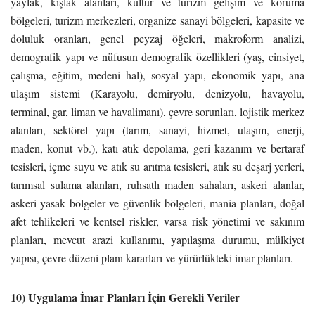
yaylak, kışlak alanları, kültür ve turizm gelişim ve koruma
bölgeleri, turizm merkezleri, organize sanayi bölgeleri, kapasite ve
doluluk oranları, genel peyzaj öğeleri, makroform analizi,
demografik yapı ve nüfusun demografik özellikleri (yaş, cinsiyet,
çalışma, eğitim, medeni hal), sosyal yapı, ekonomik yapı, ana
ulaşım sistemi (Karayolu, demiryolu, denizyolu, havayolu,
terminal, gar, liman ve havalimanı), çevre sorunları, lojistik merkez
alanları, sektörel yapı (tarım, sanayi, hizmet, ulaşım, enerji,
maden, konut vb.), katı atık depolama, geri kazanım ve bertaraf
tesisleri, içme suyu ve atık su arıtma tesisleri, atık su deşarj yerleri,
tarımsal sulama alanları, ruhsatlı maden sahaları, askeri alanlar,
askeri yasak bölgeler ve güvenlik bölgeleri, mania planları, doğal
afet tehlikeleri ve kentsel riskler, varsa risk yönetimi ve sakınım
planları, mevcut arazi kullanımı, yapılaşma durumu, mülkiyet
yapısı, çevre düzeni planı kararları ve yürürlükteki imar planları.
10) Uygulama İmar Planları İçin Gerekli Veriler