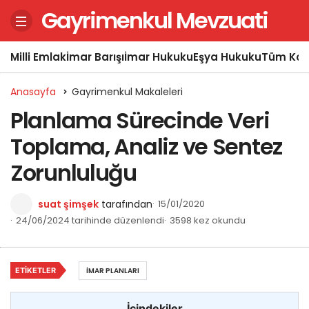
Gayrimenkul Mevzuati
Milli Emlak
İmar Barışı
İmar Hukuku
Eşya Hukuku
Tüm Kon
Anasayfa
Gayrimenkul Makaleleri
Planlama Sürecinde Veri
Toplama, Analiz ve Sentez
Zorunluluğu
suat şimşek
tarafından
15/01/2020
24/06/2024 tarihinde düzenlendi
3598 kez okundu
ETIKETLER
İMAR PLANLARI
İçindekiler