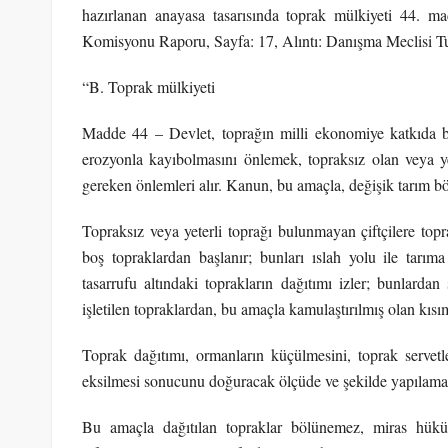
hazırlanan anayasa tasarısında toprak mülkiyeti 44. 
Komisyonu Raporu, Sayfa: 17, Alıntı: Danışma Meclisi Tut
“B. Toprak mülkiyeti
Madde 44 – Devlet, toprağın milli ekonomiye katkıda bul
erozyonla kayıbolmasını önlemek, topraksız olan veya y
gereken önlemleri alır. Kanun, bu amaçla, değişik tarım bölg
Topraksız veya yeterli toprağı bulunmayan çiftçilere top
boş topraklardan başlanır; bunları ıslah yolu ile tarı
tasarrufu altındaki toprakların dağıtımı izler; bunlarda
işletilen topraklardan, bu amaçla kamulaştırılmış olan kısıml
Toprak dağıtımı, ormanların küçülmesini, toprak servetler
eksilmesi sonucunu doğuracak ölçüde ve şekilde yapılama
Bu amaçla dağıtılan topraklar bölünemez, miras hüküm