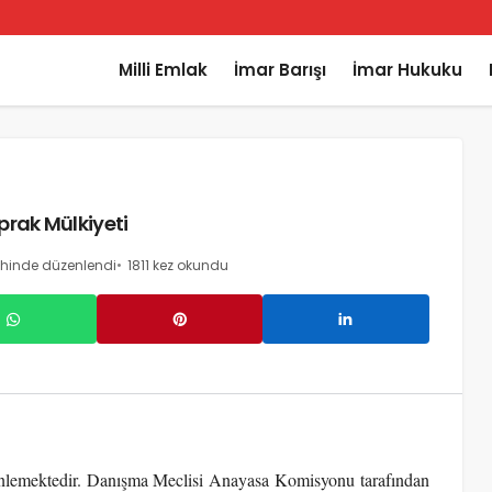
Milli Emlak
İmar Barışı
İmar Hukuku
prak Mülkiyeti
ihinde düzenlendi
1811 kez okundu
enlemektedir. Danışma Meclisi Anayasa Komisyonu tarafından