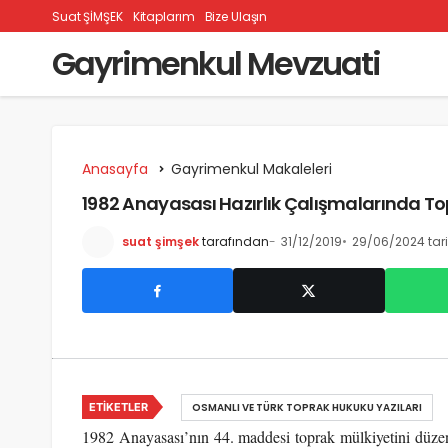
Suat ŞİMŞEK
Kitaplarım
Bize Ulaşın
Gayrimenkul Mevzuati
Anasayfa
Gayrimenkul Makaleleri
1982 Anayasası Hazırlık Çalışmalarında To
suat şimşek
tarafından
31/12/2019
29/06/2024 tar
ETIKETLER
OSMANLI VE TÜRK TOPRAK HUKUKU YAZILARI
1982 Anayasası’nın 44. maddesi toprak mülkiyetini düz