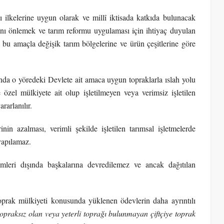
 ilkelerine uygun olarak ve millî iktisada katkıda bulunacak
bını önlemek ve tarım reformu uygulaması için ihtiyaç duyulan
 bu amaçla değişik tarım bölgelerine ve ürün çeşitlerine göre
da o yöredeki Devlete ait amaca uygun topraklarla ıslah yolu
 özel mülkiyete ait olup işletilmeyen veya verimsiz işletilen
rarlanılır.
nin azalması, verimli şekilde işletilen tarımsal işletmelerde
yapılamaz.
leri dışında başkalarına devredilemez ve ancak dağıtılan
toprak mülkiyeti konusunda yüklenen ödevlerin daha ayrıntılı
topraksız olan veya yeterli toprağı bulunmayan çiftçiye toprak