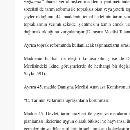
sağlamak”
ibaresi yer almışken maddenin yeni metninde 
sözcüsü de tarım reformu ile topraksız olan veya yeterli t
şeyler olduğunu, 44. maddenin temel hedefinin tarım sanat
topraklarının verimli şekilde işletilmesini temin etmek ü
dağıtmak olduğunu vurgulamıştır (Danışma Meclisi Tutanak
Ayrıca toprak reformunda kullanılacak taşınmazların sırası d
Maddenin bu hali de eleştiri konusu olmuş ise de D
Meclisindeki ikinci görüşmelerde de herhangi bir değişi
Sayfa: 591).
Ayrıca 45. madde Danışma Meclisi Anayasa Komisyonu tar
“C. Tarımın ve tarımla uğraşanların korunması:
Madde 45- Devlet, tarım arazileri ile çayır ve meraların 
planlaması ilkelerine uygun olarak bitkisel ve hayvansal ü
gereçlerinin ve diğer girdilerinin sağlanmasını kolaylaştırır