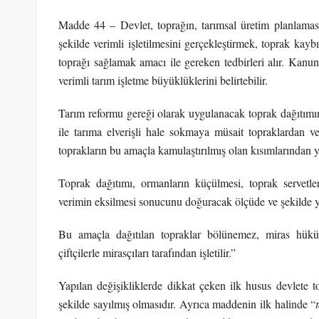
Madde 44 – Devlet, toprağın, tarımsal üretim planlaması
şekilde verimli işletilmesini gerçekleştirmek, toprak kay
toprağı sağlamak amacı ile gereken tedbirleri alır. Kanun
verimli tarım işletme büyüklüklerini belirtebilir.
Tarım reformu gereği olarak uygulanacak toprak dağıtımın
ile tarıma elverişli hale sokmaya müsait topraklardan ve
toprakların bu amaçla kamulaştırılmış olan kısımlarından ya
Toprak dağıtımı, ormanların küçülmesi, toprak servetleri
verimin eksilmesi sonucunu doğuracak ölçüde ve şekilde 
Bu amaçla dağıtılan topraklar bölünemez, miras hüküm
çiftçilerle mirasçıları tarafından işletilir.”
Yapılan değişikliklerde dikkat çeken ilk husus devlete 
şekilde sayılmış olmasıdır. Ayrıca maddenin ilk halinde “