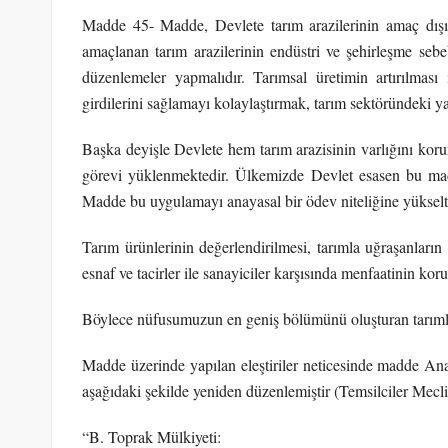
Madde 45- Madde, Devlete tarım arazilerinin amaç dışı 
amaçlanan tarım arazilerinin endüstri ve şehirleşme seb
düzenlemeler yapmalıdır. Tarımsal üretimin artırılması 
girdilerini sağlamayı kolaylaştırmak, tarım sektöründeki ya
Başka deyişle Devlete hem tarım arazisinin varlığını ko
görevi yüklenmektedir. Ülkemizde Devlet esasen bu madd
Madde bu uygulamayı anayasal bir ödev niteliğine yükselt
Tarım ürünlerinin değerlendirilmesi, tarımla uğraşanların d
esnaf ve tacirler ile sanayiciler karşısında menfaatinin kor
Böylece nüfusumuzun en geniş bölümünü oluşturan tarımla u
Madde üzerinde yapılan eleştiriler neticesinde madde A
aşağıdaki şekilde yeniden düzenlemiştir (Temsilciler Mecli
“B. Toprak Mülkiyeti: