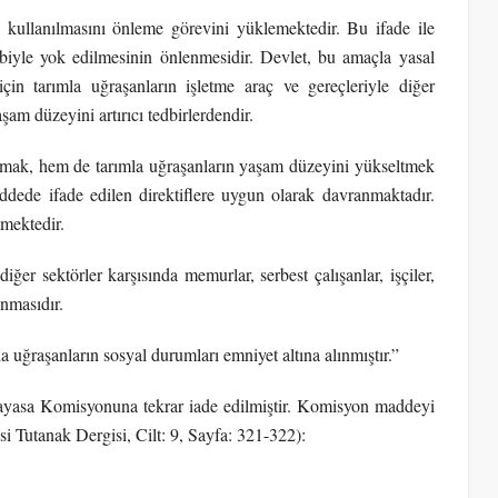
kullanılmasını önleme görevini yüklemektedir. Bu ifade ile
ebiyle yok edilmesinin önlenmesidir. Devlet, bu amaçla yasal
için tarımla uğraşanların işletme araç ve gereçleriyle diğer
şam düzeyini artırıcı tedbirlerdendir.
rumak, hem de tarımla uğraşanların yaşam düzeyini yükseltmek
ede ifade edilen direktiflere uygun olarak davranmaktadır.
mektedir.
iğer sektörler karşısında memurlar, serbest çalışanlar, işçiler,
unmasıdır.
ğraşanların sosyal durumları emniyet altına alınmıştır.”
nayasa Komisyonuna tekrar iade edilmiştir. Komisyon maddeyi
si Tutanak Dergisi, Cilt: 9, Sayfa: 321-322):