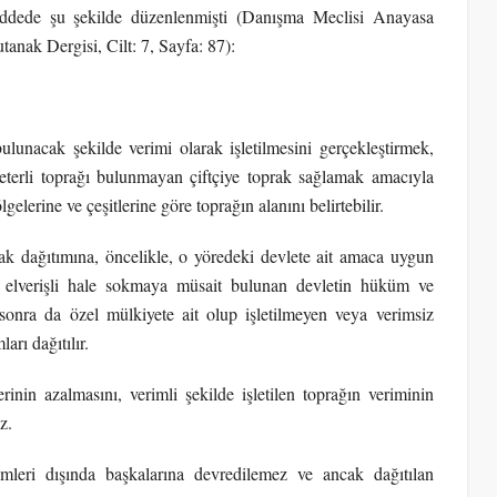
maddede şu şekilde düzenlenmişti (Danışma Meclisi Anayasa
anak Dergisi, Cilt: 7, Sayfa: 87):
unacak şekilde verimi olarak işletilmesini gerçekleştirmek,
eterli toprağı bulunmayan çiftçiye toprak sağlamak amacıyla
elerine ve çeşitlerine göre toprağın alanını belirtebilir.
rak dağıtımına, öncelikle, o yöredeki devlete ait amaca uygun
ma elverişli hale sokmaya müsait bulunan devletin hüküm ve
n sonra da özel mülkiyete ait olup işletilmeyen veya verimsiz
arı dağıtılır.
inin azalmasını, verimli şekilde işletilen toprağın veriminin
z.
leri dışında başkalarına devredilemez ve ancak dağıtılan