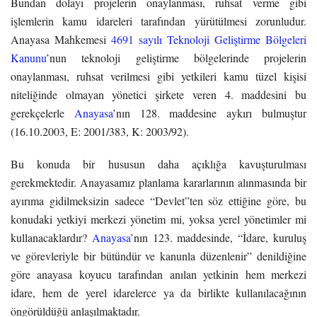
Bundan dolayı projelerin onaylanması, ruhsat verme gibi
işlemlerin kamu idareleri tarafından yürütülmesi zorunludur.
Anayasa Mahkemesi
4691 sayılı Teknoloji Geliştirme Bölgeleri
Kanunu
’nun teknoloji geliştirme bölgelerinde projelerin
onaylanması, ruhsat verilmesi gibi yetkileri kamu tüzel kişisi
niteliğinde olmayan yönetici şirkete veren 4. maddesini bu
gerekçelerle
Anayasa
’nın 128. maddesine aykırı bulmuştur
(16.10.2003, E: 2001/383, K: 2003/92).
Bu konuda bir hususun daha açıklığa kavuşturulması
gerekmektedir. Anayasamız planlama kararlarının alınmasında bir
ayırıma gidilmeksizin sadece “Devlet”ten söz ettiğine göre, bu
konudaki yetkiyi merkezi yönetim mi, yoksa yerel yönetimler mi
kullanacaklardır?
Anayasa
’nın 123. maddesinde, “İdare, kuruluş
ve görevleriyle bir bütündür ve kanunla düzenlenir” denildiğine
göre anayasa koyucu tarafından anılan yetkinin hem merkezi
idare, hem de yerel idarelerce ya da birlikte kullanılacağının
öngörüldüğü anlaşılmaktadır.