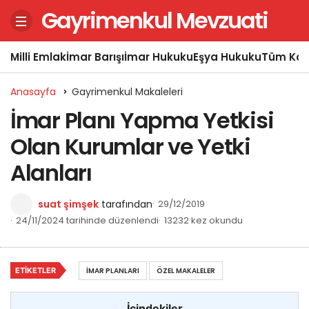
Gayrimenkul Mevzuati
Milli Emlak
İmar Barışı
İmar Hukuku
Eşya Hukuku
Tüm Kon
Anasayfa
Gayrimenkul Makaleleri
İmar Planı Yapma Yetkisi
Olan Kurumlar ve Yetki
Alanları
suat şimşek
tarafından
29/12/2019
24/11/2024 tarihinde düzenlendi
13232 kez okundu
ETIKETLER
İMAR PLANLARI
ÖZEL MAKALELER
İçindekiler