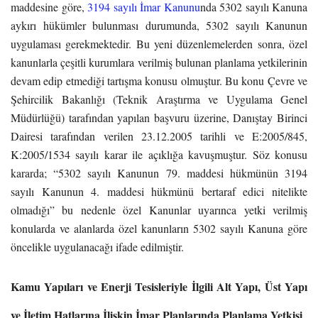
maddesine göre,
3194 sayılı İmar Kanunu
nda 5302 sayılı Kanuna
aykırı hükümler bulunması durumunda, 5302 sayılı Kanunun
uygulaması gerekmektedir. Bu yeni düzenlemelerden sonra, özel
kanunlarla çeşitli kurumlara verilmiş bulunan planlama yetkilerinin
devam edip etmediği tartışma konusu olmuştur. Bu konu Çevre ve
Şehircilik Bakanlığı (Teknik Araştırma ve Uygulama Genel
Müdürlüğü) tarafından yapılan başvuru üzerine, Danıştay Birinci
Dairesi tarafından verilen 23.12.2005 tarihli ve E:2005/845,
K:2005/1534 sayılı karar ile açıklığa kavuşmuştur. Söz konusu
kararda; “5302 sayılı Kanunun 79. maddesi hükmünün 3194
sayılı Kanunun 4. maddesi hükmünü bertaraf edici nitelikte
olmadığı” bu nedenle özel Kanunlar uyarınca yetki verilmiş
konularda ve alanlarda özel kanunların 5302 sayılı Kanuna göre
öncelikle uygulanacağı ifade edilmiştir.
Kamu Yapıları ve Enerji Tesisleriyle İlgili Alt Yapı, Üst Yapı
ve İletim Hatlarına İlişkin İmar Planlarında Planlama Yetkisi