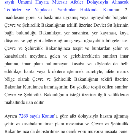
sayılı Umumi Hayata Müessir Afetler Dolayısıyla Alınacak
Tedbirler ve Yapılacak Yardımlar Hakkında Kanun
un 2.
maddesine göre; su baskınına uğramış veya uğrayabilir bölgeler,
Çevre ve Şehircilik Bakanlığının teklifi üzerine Devlet Su İşlerinin
bağlı bulunduğu Bakanlıkça; yer sarsıntısı, yer kayması, kaya
düşmesi ve çığ gibi afetlere uğramış veya uğrayabilir bölgeler ise,
Çevre ve Şehircilik Bakanlığınca tespit ve bunlardan şehir ve
kasabalarda meydana gelen ve gelebileceklerin sınırları imar
planına, imar planı bulunmayan kasaba ve köylerde de belli
edildikçe harita veya krokilere işlenmek suretiyle, afete maruz
bölge olarak Çevre ve Şehircilik Bakanlığının teklifi üzerine
Bakanlar Kurulunca kararlaştırılır. Bu şekilde tespit edilen sınırlar,
Çevre ve Şehircilik Bakanlığının isteği üzerine ilgili valiliklerce
mahallinde ilan edilir.
Ayrıca
7269 sayılı Kanun
’a göre afet dolayısıyla hasara uğramış
şehir ve kasabaların imar planı mevcutsa ve Çevre ve Şehircilik
Bakanlığınca da değiştirilmesine gerek görülmüyorsa inşaata genel