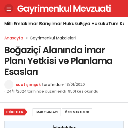
Gayrimenkul Mevzuati
Milli Emlak
İmar Barışı
İmar Hukuku
Eşya Hukuku
Tüm Kon
Anasayfa
Gayrimenkul Makaleleri
Boğaziçi Alanında İmar
Planı Yetkisi ve Planlama
Esasları
suat şimşek
tarafından
13/01/2020
24/11/2024 tarihinde düzenlendi
9501 kez okundu
ETIKETLER
İMAR PLANLARI
ÖZEL MAKALELER
İçindekiler