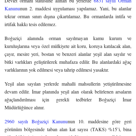
Devlet ormanı statüsüne alınan bu yerlerde
6831 sayılı Orman
Kanunu
nun 2. maddesi uygulaması yapılamaz. Yani, bu alanlar
tekrar orman sınırı dışına çıkartılamaz. Bu ormanlarda intifa ve
irtifak hakkı tesis edilemez.
Boğaziçi alanında orman sayılmayan kamu kurum ve
kuruluşlarına veya özel mülkiyete ait koru, koruya katılacak alan,
çayır, mesire yeri, bostan ve benzeri alanlar yeşil alan sayılır ve
bitki varlıkları geliştirilerek muhafaza edilir. Bu alanlardaki ağaç
varlıklarının yok edilmesi veya tahrip edilmesi yasaktır.
Yeşil alan sayılan yerlerde mahalli mahsullerin yetiştirilmesine
devam edilir. İmar planında yeşil alan olarak belirlenen arsaların
ağaçlandırılması için gerekli tedbirler Boğaziçi İmar
Müdürlüğünce alınır.
2960 sayılı Boğaziçi Kanunu
nun 10. maddesine göre geri
görünüm bölgesinde taban alan kat sayısı (TAKS) %15’i, bina