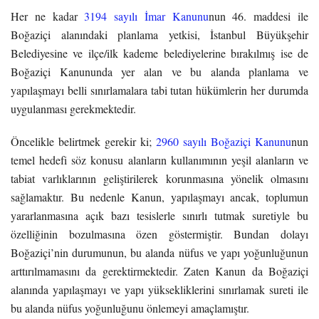
Her ne kadar
3194 sayılı İmar Kanunu
nun 46. maddesi ile
Boğaziçi alanındaki planlama yetkisi, İstanbul Büyükşehir
Belediyesine ve ilçe/ilk kademe belediyelerine bırakılmış ise de
Boğaziçi Kanununda yer alan ve bu alanda planlama ve
yapılaşmayı belli sınırlamalara tabi tutan hükümlerin her durumda
uygulanması gerekmektedir.
Öncelikle belirtmek gerekir ki;
2960 sayılı Boğaziçi Kanunu
nun
temel hedefi söz konusu alanların kullanımının yeşil alanların ve
tabiat varlıklarının geliştirilerek korunmasına yönelik olmasını
sağlamaktır. Bu nedenle Kanun, yapılaşmayı ancak, toplumun
yararlanmasına açık bazı tesislerle sınırlı tutmak suretiyle bu
özelliğinin bozulmasına özen göstermiştir. Bundan dolayı
Boğaziçi’nin durumunun, bu alanda nüfus ve yapı yoğunluğunun
arttırılmamasını da gerektirmektedir. Zaten Kanun da Boğaziçi
alanında yapılaşmayı ve yapı yüksekliklerini sınırlamak sureti ile
bu alanda nüfus yoğunluğunu önlemeyi amaçlamıştır.