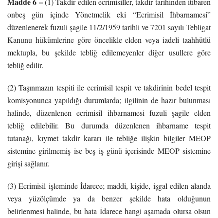
Madde 6 –
(1) Takdir edilen ecrimisiller, takdir tarihinden itibaren
onbeş gün içinde Yönetmelik eki “Ecrimisil İhbarnamesi”
düzenlenerek fuzuli şagile 11/2/1959 tarihli ve 7201 sayılı Tebligat
Kanunu hükümlerine göre öncelikle elden veya iadeli taahhütlü
mektupla, bu şekilde tebliğ edilemeyenler diğer usullere göre
tebliğ edilir.
(2) Taşınmazın tespiti ile ecrimisil tespit ve takdirinin bedel tespit
komisyonunca yapıldığı durumlarda; ilgilinin de hazır bulunması
halinde, düzenlenen ecrimisil ihbarnamesi fuzuli şagile elden
tebliğ edilebilir. Bu durumda düzenlenen ihbarname tespit
tutanağı, kıymet takdir kararı ile tebliğe ilişkin bilgiler MEOP
sistemine girilmemiş ise beş iş günü içerisinde MEOP sistemine
girişi sağlanır.
(3) Ecrimisil işleminde İdarece; maddi, kişide, işgal edilen alanda
veya yüzölçümde ya da benzer şekilde hata olduğunun
belirlenmesi halinde, bu hata İdarece hangi aşamada olursa olsun