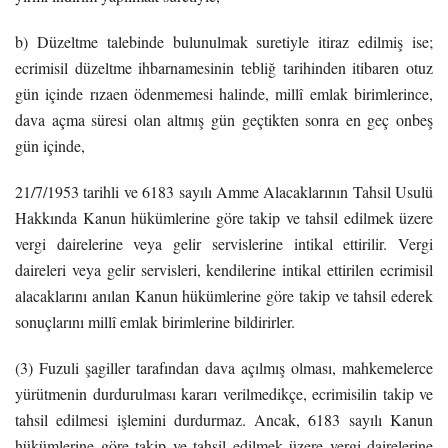
b) Düzeltme talebinde bulunulmak suretiyle itiraz edilmiş ise;
ecrimisil düzeltme ihbarnamesinin tebliğ tarihinden itibaren otuz
gün içinde rızaen ödenmemesi halinde, millî emlak birimlerince,
dava açma süresi olan altmış gün geçtikten sonra en geç onbeş
gün içinde,
21/7/1953 tarihli ve 6183 sayılı Amme Alacaklarının Tahsil Usulü
Hakkında Kanun hükümlerine göre takip ve tahsil edilmek üzere
vergi dairelerine veya gelir servislerine intikal ettirilir. Vergi
daireleri veya gelir servisleri, kendilerine intikal ettirilen ecrimisil
alacaklarını anılan Kanun hükümlerine göre takip ve tahsil ederek
sonuçlarını millî emlak birimlerine bildirirler.
(3) Fuzuli şagiller tarafından dava açılmış olması, mahkemelerce
yürütmenin durdurulması kararı verilmedikçe, ecrimisilin takip ve
tahsil edilmesi işlemini durdurmaz. Ancak, 6183 sayılı Kanun
hükümlerine göre takip ve tahsil edilmek üzere vergi dairelerine