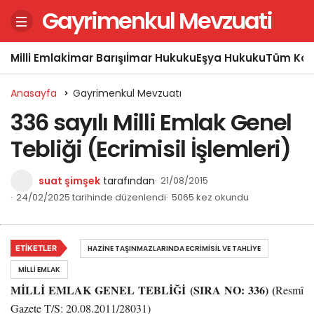
Gayrimenkul Mevzuati
Milli Emlak
İmar Barışı
İmar Hukuku
Eşya Hukuku
Tüm Kon
Anasayfa
Gayrimenkul Mevzuatı
336 sayılı Milli Emlak Genel
Tebliği (Ecrimisil İşlemleri)
suat şimşek
tarafından
21/08/2015
24/02/2025 tarihinde düzenlendi
5065 kez okundu
ETIKETLER
HAZINE TAŞINMAZLARINDA ECRIMISIL VE TAHLIYE
MILLI EMLAK
MİLLİ EMLAK GENEL TEBLİĞİ (SIRA NO: 336) (
Resmî
Gazete T/S: 20.08.2011/28031)