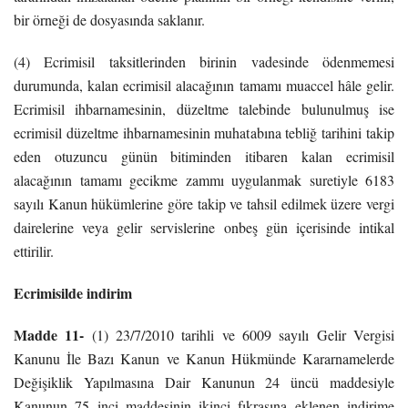
bir örneği de dosyasında saklanır.
(4) Ecrimisil taksitlerinden birinin vadesinde ödenmemesi
durumunda, kalan ecrimisil alacağının tamamı muaccel hâle gelir.
Ecrimisil ihbarnamesinin, düzeltme talebinde bulunulmuş ise
ecrimisil düzeltme ihbarnamesinin muhatabına tebliğ tarihini takip
eden otuzuncu günün bitiminden itibaren kalan ecrimisil
alacağının tamamı gecikme zammı uygulanmak suretiyle 6183
sayılı Kanun hükümlerine göre takip ve tahsil edilmek üzere vergi
dairelerine veya gelir servislerine onbeş gün içerisinde intikal
ettirilir.
Ecrimisilde indirim
Madde 11-
(1) 23/7/2010 tarihli ve 6009 sayılı Gelir Vergisi
Kanunu İle Bazı Kanun ve Kanun Hükmünde Kararnamelerde
Değişiklik Yapılmasına Dair Kanunun 24 üncü maddesiyle
Kanunun 75 inci maddesinin ikinci fıkrasına eklenen indirime