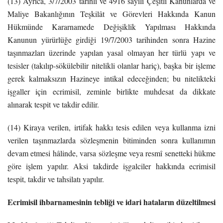
(13) Ayrıca, 3/7/2003 tarihli ve 4916 sayılı Çeşitli Kanunlarda ve
Maliye Bakanlığının Teşkilât ve Görevleri Hakkında Kanun
Hükmünde Kararnamede Değişiklik Yapılması Hakkında
Kanunun yürürlüğe girdiği 19/7/2003 tarihinden sonra Hazine
taşınmazları üzerinde yapılan yasal olmayan her türlü yapı ve
tesisler (takılıp-sökülebilir nitelikli olanlar hariç), başka bir işleme
gerek kalmaksızın Hazineye intikal edeceğinden; bu nitelikteki
işgaller için ecrimisil, zeminle birlikte muhdesat da dikkate
alınarak tespit ve takdir edilir.
(14) Kiraya verilen, irtifak hakkı tesis edilen veya kullanma izni
verilen taşınmazlarda sözleşmenin bitiminden sonra kullanımın
devam etmesi hâlinde, varsa sözleşme veya resmî senetteki hükme
göre işlem yapılır. Aksi takdirde işgalciler hakkında ecrimisil
tespit, takdir ve tahsilatı yapılır.
Ecrimisil ihbarnamesinin tebliği ve idari hataların düzeltilmesi