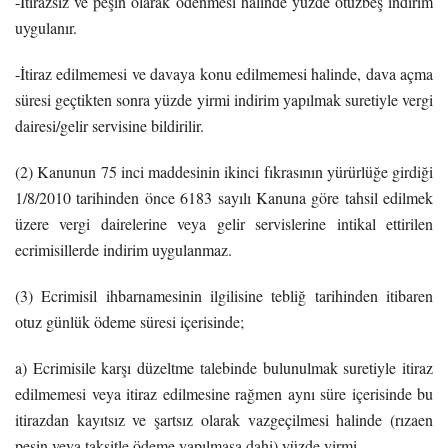
-İtirazsız ve peşin olarak ödenmesi halinde yüzde otuzbeş indirim
uygulanır.
-İtiraz edilmemesi ve davaya konu edilmemesi halinde, dava açma
süresi geçtikten sonra yüzde yirmi indirim yapılmak suretiyle vergi
dairesi/gelir servisine bildirilir.
(2) Kanunun 75 inci maddesinin ikinci fıkrasının yürürlüğe girdiği
1/8/2010 tarihinden önce 6183 sayılı Kanuna göre tahsil edilmek
üzere vergi dairelerine veya gelir servislerine intikal ettirilen
ecrimisillerde indirim uygulanmaz.
(3) Ecrimisil ihbarnamesinin ilgilisine tebliğ tarihinden itibaren
otuz günlük ödeme süresi içerisinde;
a) Ecrimisile karşı düzeltme talebinde bulunulmak suretiyle itiraz
edilmemesi veya itiraz edilmesine rağmen aynı süre içerisinde bu
itirazdan kayıtsız ve şartsız olarak vazgeçilmesi halinde (rızaen
peşin veya taksitle ödeme yapılmasa dahi) yüzde yirmi,