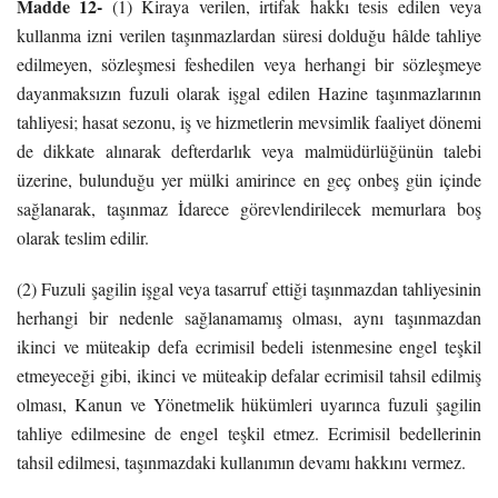
Madde 12-
(1) Kiraya verilen, irtifak hakkı tesis edilen veya
kullanma izni verilen taşınmazlardan süresi dolduğu hâlde tahliye
edilmeyen, sözleşmesi feshedilen veya herhangi bir sözleşmeye
dayanmaksızın fuzuli olarak işgal edilen Hazine taşınmazlarının
tahliyesi; hasat sezonu, iş ve hizmetlerin mevsimlik faaliyet dönemi
de dikkate alınarak defterdarlık veya malmüdürlüğünün talebi
üzerine, bulunduğu yer mülki amirince en geç onbeş gün içinde
sağlanarak, taşınmaz İdarece görevlendirilecek memurlara boş
olarak teslim edilir.
(2) Fuzuli şagilin işgal veya tasarruf ettiği taşınmazdan tahliyesinin
herhangi bir nedenle sağlanamamış olması, aynı taşınmazdan
ikinci ve müteakip defa ecrimisil bedeli istenmesine engel teşkil
etmeyeceği gibi, ikinci ve müteakip defalar ecrimisil tahsil edilmiş
olması, Kanun ve Yönetmelik hükümleri uyarınca fuzuli şagilin
tahliye edilmesine de engel teşkil etmez. Ecrimisil bedellerinin
tahsil edilmesi, taşınmazdaki kullanımın devamı hakkını vermez.