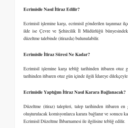
Ecrimisile Nasıl İtiraz Edilir?
Ecrimisil işlemine karşı, ecrimisil gönderilen taşınmaz il
ilde ise Çevre ve Şehircilik İl Müdürlüğü bünyesindek
düzeltme talebinde (itirazda) bulunulabilir.
Ecrimisile İtiraz Süresi Ne Kadar?
Ecrimisil işlemine karşı tebliğ tarihinden itibaren otuz gü
tarihinden itibaren otuz gün içinde ilgili İdareye dilekçeyl
Ecrimisile Yaptığım İtiraz Nasıl Karara Bağlanacak?
Düzeltme (itiraz) talepleri, talep tarihinden itibaren e
oluşturulacak komisyonlarca karara bağlanır ve sonucu ka
Ecrimisil Düzeltme İhbarnamesi ile ilgilisine tebliğ edilir.