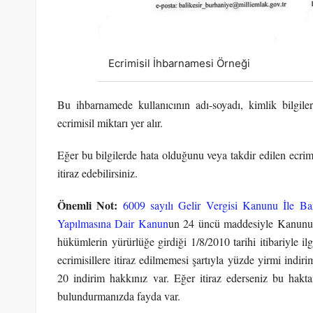
Ecrimisil İhbarnamesi Örneği
Bu ihbarnamede kullanıcının adı-soyadı, kimlik bilgileri
ecrimisil miktarı yer alır.
Eğer bu bilgilerde hata olduğunu veya takdir edilen ecri
itiraz edebilirsiniz.
Önemli Not:
6009 sayılı Gelir Vergisi Kanunu İle 
Yapılmasına Dair Kanun
un 24 üncü maddesiyle Kanunun 7
hükümlerin yürürlüğe girdiği 1/8/2010 tarihi itibariyle il
ecrimisillere itiraz edilmemesi şartıyla yüzde yirmi indir
20 indirim hakkınız var. Eğer itiraz ederseniz bu hak
bulundurmanızda fayda var.