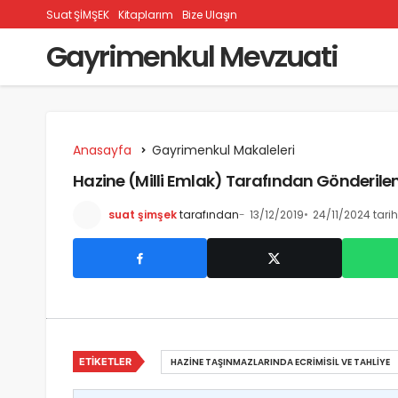
Suat ŞİMŞEK
Kitaplarım
Bize Ulaşın
Gayrimenkul Mevzuati
Anasayfa
Gayrimenkul Makaleleri
Hazine (Milli Emlak) Tarafından Gönderilen Ec
suat şimşek
tarafından
13/12/2019
24/11/2024 tari
ETIKETLER
HAZINE TAŞINMAZLARINDA ECRIMISIL VE TAHLIYE