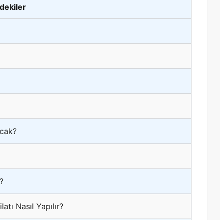
ndekiler
acak?
?
atı Nasıl Yapılır?