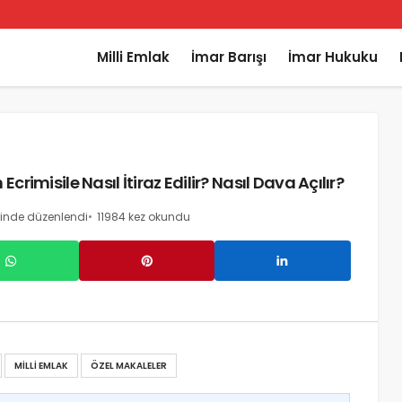
Milli Emlak
İmar Barışı
İmar Hukuku
rimisile Nasıl İtiraz Edilir? Nasıl Dava Açılır?
hinde düzenlendi
11984 kez okundu
MILLI EMLAK
ÖZEL MAKALELER