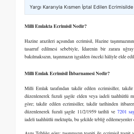
Yargı Kararıyla Kısmen İptal Edilen Ecrimisilde
Milli Emlakta Ecrimisil Nedir?
Hazine arazileri açısından ecrimisil, Hazine taşınmazının
tasarruf edilmesi sebebiyle, İdarenin bir zarara uğr
bakılmaksızın, taşınmazın işgalden önceki hâliyle elde edil
Milli Emlak Ecrimisil İhbarnamesi Nedir?
Milli Emlak tarafından takdir edilen ecrimisiller, takdi
düzenlenerek fuzuli şagile elden veya iadeli taahhütlü me
göre; takdir edilen ecrimisiller, takdir tarihinden itib
düzenlenerek fuzuli şagile 11/2/1959 tarihli ve
7201 say
iadeli taahhütlü mektupla, bu şekilde tebliğ edilemeyenler d
Aynı Tebliğe göre; taşınmazın tespiti ile ecrimisil tespit