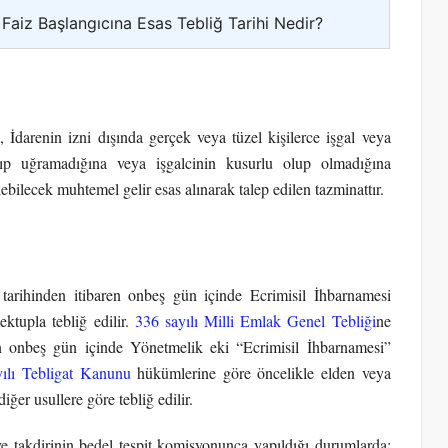
 Faiz Başlangıcına Esas Tebliğ Tarihi Nedir?
, İdarenin izni dışında gerçek veya tüzel kişilerce işgal veya
ayıp uğramadığına veya işgalcinin kusurlu olup olmadığına
ebilecek muhtemel gelir esas alınarak talep edilen tazminattır.
r tarihinden itibaren onbeş gün içinde Ecrimisil İhbarnamesi
ktupla tebliğ edilir.
336 sayılı Milli Emlak Genel Tebliği
ne
aren onbeş gün içinde Yönetmelik eki “Ecrimisil İhbarnamesi”
ılı Tebligat Kanunu
hükümlerine göre öncelikle elden veya
iğer usullere göre tebliğ edilir.
 ve takdirinin bedel tespit komisyonunca yapıldığı durumlarda;