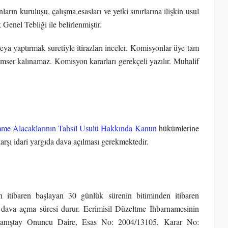
rın kuruluşu, çalışma esasları ve yetki sınırlarına ilişkin usul
Genel Tebliği ile belirlenmiştir.
a yaptırmak suretiyle itirazları inceler. Komisyonlar üye tam
kimser kalınamaz. Komisyon kararları gerekçeli yazılır. Muhalif
mme Alacaklarının Tahsil Usulü Hakkında Kanun
hükümlerine
karşı idari yargıda dava açılması gerekmektedir.
n itibaren başlayan 30 günlük sürenin bitiminden itibaren
k dava açma süresi durur. Ecrimisil Düzeltme İhbarnamesinin
. (Danıştay Onuncu Daire, Esas No: 2004/13105, Karar No: