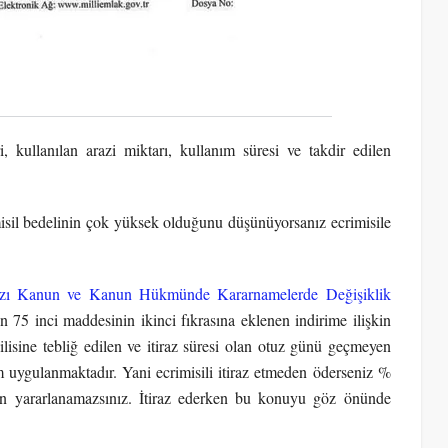
, kullanılan arazi miktarı, kullanım süresi ve takdir edilen
misil bedelinin çok yüksek olduğunu düşünüyorsanız ecrimisile
Bazı Kanun ve Kanun Hükmünde Kararnamelerde Değişiklik
5 inci maddesinin ikinci fıkrasına eklenen indirime ilişkin
gilisine tebliğ edilen ve itiraz süresi olan otuz günü geçmeyen
im uygulanmaktadır. Yani ecrimisili itiraz etmeden öderseniz %
tan yararlanamazsınız. İtiraz ederken bu konuyu göz önünde