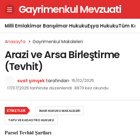
Gayrimenkul Mevzuati
Milli Emlak
İmar Barışı
İmar Hukuku
Eşya Hukuku
Tüm Kon
Anasayfa
Gayrimenkul Makaleleri
Arazi ve Arsa Birleştirme
(Tevhit)
suat şimşek
tarafından
15/02/2025
17/07/2025 tarihinde düzenlendi
8973 kez okundu
ETIKETLER
İMAR HUKUKU MAKALELERI
TAPU VE KADASTRO HUKUKU
Parsel Tevhid Şartları