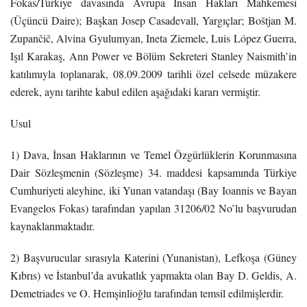
Fokas/Türkiye davasında Avrupa İnsan Hakları Mahkemesi
(Üçüncü Daire); Başkan Josep Casadevall, Yargıçlar; Boštjan M.
Zupančič, Alvina Gyulumyan, Ineta Ziemele, Luis López Guerra,
Işıl Karakaş, Ann Power ve Bölüm Sekreteri Stanley Naismith’in
katılımıyla toplanarak, 08.09.2009 tarihli özel celsede müzakere
ederek, aynı tarihte kabul edilen aşağıdaki kararı vermiştir.
Usul
1) Dava, İnsan Haklarının ve Temel Özgürlüklerin Korunmasına
Dair Sözleşmenin (Sözleşme) 34. maddesi kapsamında Türkiye
Cumhuriyeti aleyhine, iki Yunan vatandaşı (Bay Ioannis ve Bayan
Evangelos Fokas) tarafından yapılan 31206/02 No’lu başvurudan
kaynaklanmaktadır.
2) Başvurucular sırasıyla Katerini (Yunanistan), Lefkoşa (Güney
Kıbrıs) ve İstanbul’da avukatlık yapmakta olan Bay D. Geldis, A.
Demetriades ve O. Hemşinlioğlu tarafından temsil edilmişlerdir.