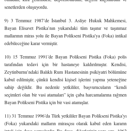
senetlerden oluşuyordu.
9) 3 Temmuz 1987’de İstanbul 3. Asliye Hukuk Mahkemesi,
Bayan Elisavet Pistika’nın yukarıdaki tüm taşınır ve taşınmaz
mallarının miras yolu ile Bayan Polikseni Pistika’ya (Foka) intikal
edebileceğine karar vermiştir.
10) 15 Temmuz 1991’de Bayan Polikseni Pistika (Foka) polis
tarafından tedavi için bir hastaneye kaldırılmıştır. Kendisi,
Zeytinburnu’ndaki Balıklı Rum Hastanesinin psikiyatri bölümüne
kabul edilmiştir, çünkü kendisi kişisel işlerini yapma yeteneğine
sahip değildir. Bu nedenle yetkililer, başvurucuların “kendi
seçimleri olan bir vasi atamaları” için çaba harcamalarına rağmen
Bayan Polikseni Pistika için bir vasi atamışlar.
11) 31 Temmuz 1996’da Türk yetkililer Bayan Polikseni Pistika’yı
(Foka) yukarıdaki malların mirasçısı olarak kabul eden kararın
iptali için dava açmışlardır. Bu dava, diğerlerinin yanı sıra, 1062