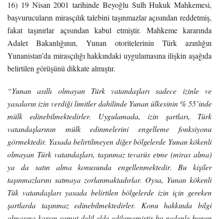
16) 19 Nisan 2001 tarihinde Beyoğlu Sulh Hukuk Mahkemesi,
başvurucuların mirasçılık talebini taşınmazlar açısından reddetmiş,
fakat taşınırlar açısından kabul etmiştir. Mahkeme kararında
Adalet Bakanlığının, Yunan otoritelerinin Türk azınlığın
Yunanistan’da mirasçılığı hakkındaki uygulamasına ilişkin aşağıda
belirtilen görüşünü dikkate almıştır.
“Yunan asıllı olmayan Türk vatandaşları sadece izinle ve
yasaların izin verdiği limitler dahilinde Yunan ülkesinin % 55’inde
mülk edinebilmektedirler. Uygulamada, izin şartları, Türk
vatandaşlarının mülk edinmelerini engelleme fonksiyonu
görmektedir. Yasada belirtilmeyen diğer bölgelerde Yunan kökenli
olmayan Türk vatandaşları, taşınmaz tevarüs etme (miras alma)
ya da satın alma konusunda engellenmektedir. Bu kişiler
taşınmazlarını satmaya zorlanmaktadırlar. Oysa, Yunan kökenli
Tük vatandaşları yasada belirtilen bölgelerde izin için gereken
şartlarda taşınmaz edinebilmektedirler. Konu hakkında bilgi
olmasına karşın somut delil elde edilememiştir bu nedenle bunun