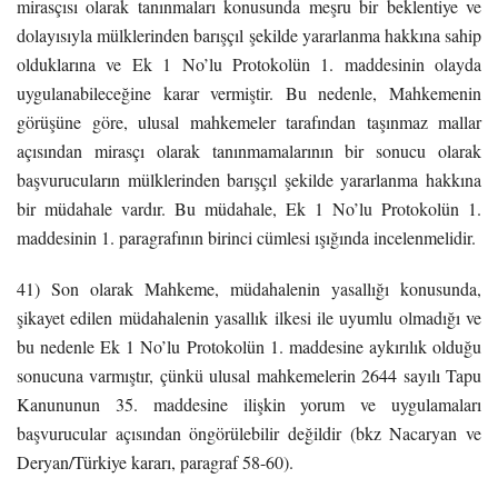
mirasçısı olarak tanınmaları konusunda meşru bir beklentiye ve
dolayısıyla mülklerinden barışçıl şekilde yararlanma hakkına sahip
olduklarına ve Ek 1 No’lu Protokolün 1. maddesinin olayda
uygulanabileceğine karar vermiştir. Bu nedenle, Mahkemenin
görüşüne göre, ulusal mahkemeler tarafından taşınmaz mallar
açısından mirasçı olarak tanınmamalarının bir sonucu olarak
başvurucuların mülklerinden barışçıl şekilde yararlanma hakkına
bir müdahale vardır. Bu müdahale, Ek 1 No’lu Protokolün 1.
maddesinin 1. paragrafının birinci cümlesi ışığında incelenmelidir.
41) Son olarak Mahkeme, müdahalenin yasallığı konusunda,
şikayet edilen müdahalenin yasallık ilkesi ile uyumlu olmadığı ve
bu nedenle Ek 1 No’lu Protokolün 1. maddesine aykırılık olduğu
sonucuna varmıştır, çünkü ulusal mahkemelerin 2644 sayılı Tapu
Kanununun 35. maddesine ilişkin yorum ve uygulamaları
başvurucular açısından öngörülebilir değildir (bkz Nacaryan ve
Deryan/Türkiye kararı, paragraf 58-60).