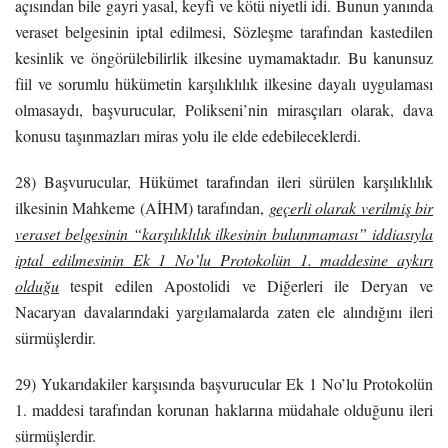
açısından bile gayri yasal, keyfi ve kötü niyetli idi. Bunun yanında
veraset belgesinin iptal edilmesi, Sözleşme tarafından kastedilen
kesinlik ve öngörülebilirlik ilkesine uymamaktadır. Bu kanunsuz
fiil ve sorumlu hükümetin karşılıklılık ilkesine dayalı uygulaması
olmasaydı, başvurucular, Polikseni’nin mirasçıları olarak, dava
konusu taşınmazları miras yolu ile elde edebileceklerdi.
28) Başvurucular, Hükümet tarafından ileri sürülen karşılıklılık
ilkesinin Mahkeme (AİHM) tarafından,
geçerli olarak verilmiş bir
veraset belgesinin “karşılıklılık ilkesinin bulunmaması” iddiasıyla
iptal edilmesinin Ek 1 No’lu Protokolün 1. maddesine aykırı
olduğu
tespit edilen Apostolidi ve Diğerleri ile Deryan ve
Nacaryan davalarındaki yargılamalarda zaten ele alındığını ileri
sürmüşlerdir.
29) Yukarıdakiler karşısında başvurucular Ek 1 No’lu Protokolün
1. maddesi tarafından korunan haklarına müdahale olduğunu ileri
sürmüşlerdir.