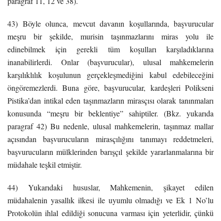
paragraf 11, 12 ve 38).
43) Böyle olunca, mevcut davanın koşullarında, başvurucular
meşru bir şekilde, murisin taşınmazlarını miras yolu ile
edinebilmek için gerekli tüm koşulları karşıladıklarına
inanabilirlerdi. Onlar (başvurucular), ulusal mahkemelerin
karşılıklılık koşulunun gerçekleşmediğini kabul edebileceğini
öngöremezlerdi. Buna göre, başvurucular, kardeşleri Polikseni
Pistika’dan intikal eden taşınmazların mirasçısı olarak tanınmaları
konusunda “meşru bir beklentiye” sahiptiler. (Bkz. yukarıda
paragraf 42) Bu nedenle, ulusal mahkemelerin, taşınmaz mallar
açısından başvurucuların mirasçılığını tanımayı reddetmeleri,
başvurucuların mülklerinden barışçıl şekilde yararlanmalarına bir
müdahale teşkil etmiştir.
44) Yukarıdaki hususlar, Mahkemenin, şikayet edilen
müdahalenin yasallık ilkesi ile uyumlu olmadığı ve Ek 1 No’lu
Protokolün ihlal edildiği sonucuna varması için yeterlidir, çünkü