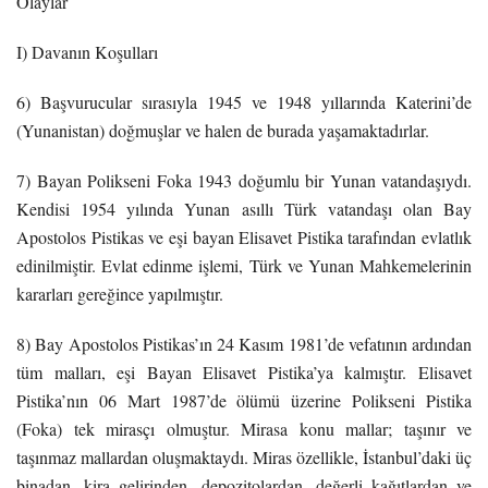
Olaylar
I) Davanın Koşulları
6) Başvurucular sırasıyla 1945 ve 1948 yıllarında Katerini’de
(Yunanistan) doğmuşlar ve halen de burada yaşamaktadırlar.
7) Bayan Polikseni Foka 1943 doğumlu bir Yunan vatandaşıydı.
Kendisi 1954 yılında Yunan asıllı Türk vatandaşı olan Bay
Apostolos Pistikas ve eşi bayan Elisavet Pistika tarafından evlatlık
edinilmiştir. Evlat edinme işlemi, Türk ve Yunan Mahkemelerinin
kararları gereğince yapılmıştır.
8) Bay Apostolos Pistikas’ın 24 Kasım 1981’de vefatının ardından
tüm malları, eşi Bayan Elisavet Pistika’ya kalmıştır. Elisavet
Pistika’nın 06 Mart 1987’de ölümü üzerine Polikseni Pistika
(Foka) tek mirasçı olmuştur. Mirasa konu mallar; taşınır ve
taşınmaz mallardan oluşmaktaydı. Miras özellikle, İstanbul’daki üç
binadan, kira gelirinden, depozitolardan, değerli kağıtlardan ve