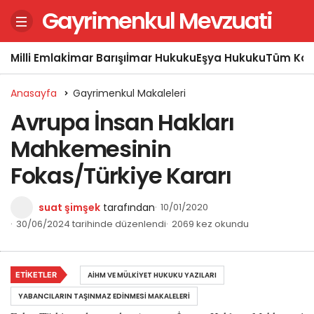
Gayrimenkul Mevzuati
Milli Emlak
İmar Barışı
İmar Hukuku
Eşya Hukuku
Tüm Kon
Anasayfa
Gayrimenkul Makaleleri
Avrupa İnsan Hakları
Mahkemesinin
Fokas/Türkiye Kararı
suat şimşek
tarafından
10/01/2020
30/06/2024 tarihinde düzenlendi
2069 kez okundu
ETIKETLER
AİHM VE MÜLKIYET HUKUKU YAZILARI
YABANCILARIN TAŞINMAZ EDINMESI MAKALELERI