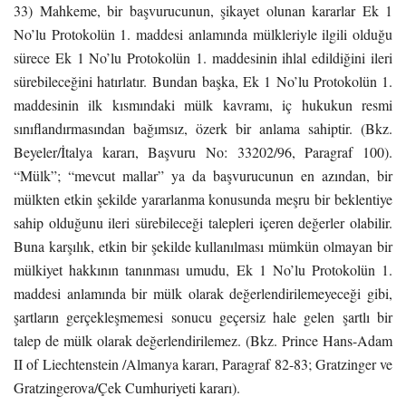
33) Mahkeme, bir başvurucunun, şikayet olunan kararlar Ek 1
No’lu Protokolün 1. maddesi anlamında mülkleriyle ilgili olduğu
sürece Ek 1 No’lu Protokolün 1. maddesinin ihlal edildiğini ileri
sürebileceğini hatırlatır. Bundan başka, Ek 1 No’lu Protokolün 1.
maddesinin ilk kısmındaki mülk kavramı, iç hukukun resmi
sınıflandırmasından bağımsız, özerk bir anlama sahiptir. (Bkz.
Beyeler/İtalya kararı, Başvuru No: 33202/96, Paragraf 100).
“Mülk”; “mevcut mallar” ya da başvurucunun en azından, bir
mülkten etkin şekilde yararlanma konusunda meşru bir beklentiye
sahip olduğunu ileri sürebileceği talepleri içeren değerler olabilir.
Buna karşılık, etkin bir şekilde kullanılması mümkün olmayan bir
mülkiyet hakkının tanınması umudu, Ek 1 No’lu Protokolün 1.
maddesi anlamında bir mülk olarak değerlendirilemeyeceği gibi,
şartların gerçekleşmemesi sonucu geçersiz hale gelen şartlı bir
talep de mülk olarak değerlendirilemez. (Bkz. Prince Hans-Adam
II of Liechtenstein /Almanya kararı, Paragraf 82-83; Gratzinger ve
Gratzingerova/Çek Cumhuriyeti kararı).