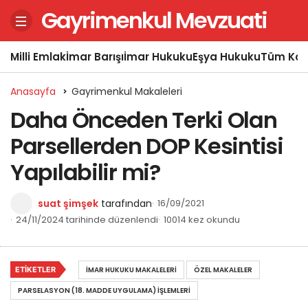
Gayrimenkul Mevzuati
Milli Emlak
İmar Barışı
İmar Hukuku
Eşya Hukuku
Tüm Kon
Anasayfa
Gayrimenkul Makaleleri
Daha Önceden Terki Olan
Parsellerden DOP Kesintisi
Yapılabilir mi?
suat şimşek
tarafından
16/09/2021
24/11/2024 tarihinde düzenlendi
10014 kez okundu
ETIKETLER
İMAR HUKUKU MAKALELERI
ÖZEL MAKALELER
PARSELASYON (18. MADDE UYGULAMA) İŞLEMLERI