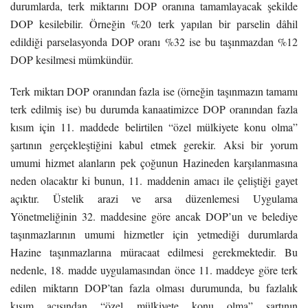
durumlarda, terk miktarını DOP oranına tamamlayacak şekilde
DOP kesilebilir. Örneğin %20 terk yapılan bir parselin dâhil
edildiği parselasyonda DOP oranı %32 ise bu taşınmazdan %12
DOP kesilmesi mümkündür.
Terk miktarı DOP oranından fazla ise (örneğin taşınmazın tamamı
terk edilmiş ise) bu durumda kanaatimizce DOP oranından fazla
kısım için 11. maddede belirtilen “özel mülkiyete konu olma”
şartının gerçekleştiğini kabul etmek gerekir. Aksi bir yorum
umumi hizmet alanların pek çoğunun Hazineden karşılanmasına
neden olacaktır ki bunun, 11. maddenin amacı ile çeliştiği gayet
açıktır. Üstelik arazi ve arsa düzenlemesi Uygulama
Yönetmeliğinin 32. maddesine göre ancak DOP’un ve belediye
taşınmazlarının umumi hizmetler için yetmediği durumlarda
Hazine taşınmazlarına müracaat edilmesi gerekmektedir. Bu
nedenle, 18. madde uygulamasından önce 11. maddeye göre terk
edilen miktarın DOP’tan fazla olması durumunda, bu fazlalık
kısım açısından “özel mülkiyete konu olma” şartının