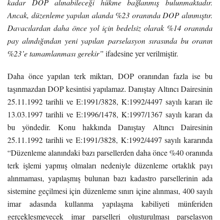
kadar DOP alınabileceği hükme bağlanmış bulunmaktadır.
Ancak, düzenleme yapılan alanda %23 oranında DOP alınmıştır.
Davacılardan daha önce yol için bedelsiz olarak %14 oranında
pay alındığından yeni yapılan parselasyon sırasında bu oranın
%23’e tamamlanması gerekir”
ifadesine yer verilmiştir.
Daha önce yapılan terk miktarı, DOP oranından fazla ise bu
taşınmazdan DOP kesintisi yapılamaz. Danıştay Altıncı Dairesinin
25.11.1992 tarihli ve E:1991/3828, K:1992/4497 sayılı kararı ile
13.03.1997 tarihli ve E:1996/1478, K:1997/1367 sayılı kararı da
bu yöndedir. Konu hakkında Danıştay Altıncı Dairesinin
25.11.1992 tarihli ve E:1991/3828, K:1992/4497 sayılı kararında
“Düzenleme alanındaki bazı parsellerden daha önce %40 oranında
terk işlemi yapmış olmaları nedeniyle düzenleme ortaklık payı
alınmaması, yapılaşmış bulunan bazı kadastro parsellerinin ada
sistemine geçilmesi için düzenleme sınırı içine alınması, 400 sayılı
imar adasında kullanma yapılaşma kabiliyeti münferiden
gerçekleşmeyecek imar parselleri oluşturulması parselasyon