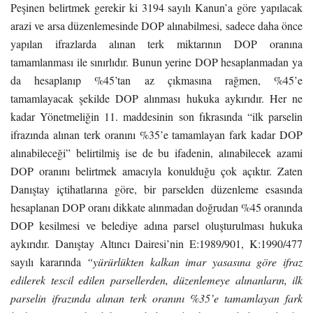
Peşinen belirtmek gerekir ki 3194 sayılı Kanun’a göre yapılacak
arazi ve arsa düzenlemesinde DOP alınabilmesi, sadece daha önce
yapılan ifrazlarda alınan terk miktarının DOP oranına
tamamlanması ile sınırlıdır. Bunun yerine DOP hesaplanmadan ya
da hesaplanıp %45’tan az çıkmasına rağmen, %45’e
tamamlayacak şekilde DOP alınması hukuka aykırıdır. Her ne
kadar Yönetmeliğin 11. maddesinin son fıkrasında “ilk parselin
ifrazında alınan terk oranını %35’e tamamlayan fark kadar DOP
alınabileceği” belirtilmiş ise de bu ifadenin, alınabilecek azami
DOP oranını belirtmek amacıyla konulduğu çok açıktır. Zaten
Danıştay içtihatlarına göre, bir parselden düzenleme esasında
hesaplanan DOP oranı dikkate alınmadan doğrudan %45 oranında
DOP kesilmesi ve belediye adına parsel oluşturulması hukuka
aykırıdır. Danıştay Altıncı Dairesi’nin E:1989/901, K:1990/477
sayılı kararında
“yürürlükten kalkan imar yasasına göre ifraz
edilerek tescil edilen parsellerden, düzenlemeye alınanların, ilk
parselin ifrazında alınan terk oranını %35’e tamamlayan fark