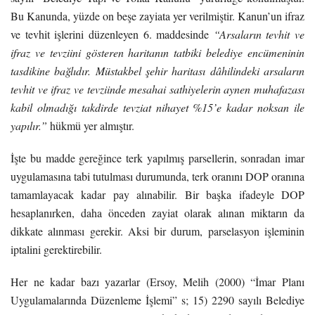
Bu Kanunda, yüzde on beşe zayiata yer verilmiştir. Kanun’un ifraz
ve tevhit işlerini düzenleyen 6. maddesinde
“Arsaların tevhit ve
ifraz ve tevziini gösteren haritanın tatbiki belediye encümeninin
tasdikine bağlıdır. Müstakbel şehir haritası dâhilindeki arsaların
tevhit ve ifraz ve tevziinde mesahai sathiyelerin aynen muhafazası
kabil olmadığı takdirde tevziat nihayet %15’e kadar noksan ile
yapılır.”
hükmü yer almıştır.
İşte bu madde gereğince terk yapılmış parsellerin, sonradan imar
uygulamasına tabi tutulması durumunda, terk oranını DOP oranına
tamamlayacak kadar pay alınabilir. Bir başka ifadeyle DOP
hesaplanırken, daha önceden zayiat olarak alınan miktarın da
dikkate alınması gerekir. Aksi bir durum, parselasyon işleminin
iptalini gerektirebilir.
Her ne kadar bazı yazarlar (Ersoy, Melih (2000) “İmar Planı
Uygulamalarında Düzenleme İşlemi” s; 15) 2290 sayılı Belediye