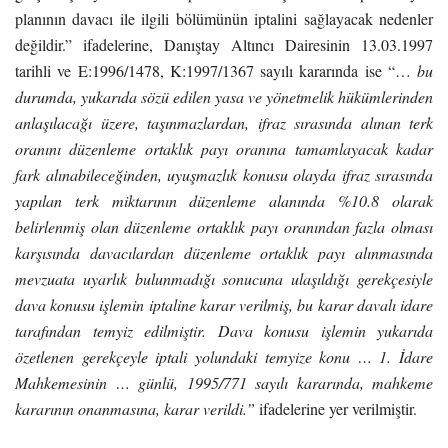
planının davacı ile ilgili bölümünün iptalini sağlayacak nedenler
değildir.” ifadelerine, Danıştay Altıncı Dairesinin 13.03.1997
tarihli ve E:1996/1478, K:1997/1367 sayılı kararında ise “…
bu
durumda, yukarıda sözü edilen yasa ve yönetmelik hükümlerinden
anlaşılacağı üzere, taşınmazlardan, ifraz sırasında alınan terk
oranını düzenleme ortaklık payı oranına tamamlayacak kadar
fark alınabileceğinden, uyuşmazlık konusu olayda ifraz sırasında
yapılan terk miktarının düzenleme alanında %10.8 olarak
belirlenmiş olan düzenleme ortaklık payı oranından fazla olması
karşısında davacılardan düzenleme ortaklık payı alınmasında
mevzuata uyarlık bulunmadığı sonucuna ulaşıldığı gerekçesiyle
dava konusu işlemin iptaline karar verilmiş, bu karar davalı idare
tarafından temyiz edilmiştir. Dava konusu işlemin yukarıda
özetlenen gerekçeyle iptali yolundaki temyize konu … 1. İdare
Mahkemesinin … günlü, 1995/771 sayılı kararında, mahkeme
kararının onanmasına, karar verildi.”
ifadelerine yer verilmiştir.