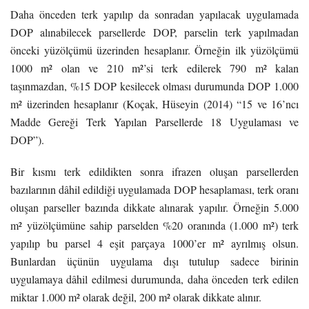
Daha önceden terk yapılıp da sonradan yapılacak uygulamada
DOP alınabilecek parsellerde DOP, parselin terk yapılmadan
önceki yüzölçümü üzerinden hesaplanır. Örneğin ilk yüzölçümü
1000 m² olan ve 210 m²’si terk edilerek 790 m² kalan
taşınmazdan, %15 DOP kesilecek olması durumunda DOP 1.000
m² üzerinden hesaplanır (Koçak, Hüseyin (2014) “15 ve 16’ncı
Madde Gereği Terk Yapılan Parsellerde 18 Uygulaması ve
DOP”).
Bir kısmı terk edildikten sonra ifrazen oluşan parsellerden
bazılarının dâhil edildiği uygulamada DOP hesaplaması, terk oranı
oluşan parseller bazında dikkate alınarak yapılır. Örneğin 5.000
m² yüzölçümüne sahip parselden %20 oranında (1.000 m²) terk
yapılıp bu parsel 4 eşit parçaya 1000’er m² ayrılmış olsun.
Bunlardan üçünün uygulama dışı tutulup sadece birinin
uygulamaya dâhil edilmesi durumunda, daha önceden terk edilen
miktar 1.000 m² olarak değil, 200 m² olarak dikkate alınır.