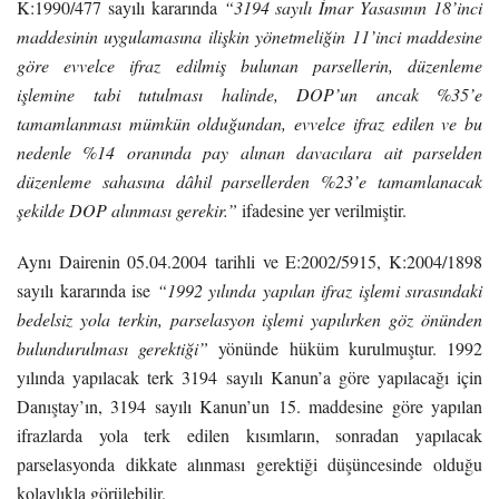
K:1990/477 sayılı kararında
“3194 sayılı İmar Yasasının 18’inci
maddesinin uygulamasına ilişkin yönetmeliğin 11’inci maddesine
göre evvelce ifraz edilmiş bulunan parsellerin, düzenleme
işlemine tabi tutulması halinde, DOP’un ancak %35’e
tamamlanması mümkün olduğundan, evvelce ifraz edilen ve bu
nedenle %14 oranında pay alınan davacılara ait parselden
düzenleme sahasına dâhil parsellerden %23’e tamamlanacak
şekilde DOP alınması gerekir.”
ifadesine yer verilmiştir.
Aynı Dairenin 05.04.2004 tarihli ve E:2002/5915, K:2004/1898
sayılı kararında ise
“1992 yılında yapılan ifraz işlemi sırasındaki
bedelsiz yola terkin, parselasyon işlemi yapılırken göz önünden
bulundurulması gerektiği”
yönünde hüküm kurulmuştur. 1992
yılında yapılacak terk 3194 sayılı Kanun’a göre yapılacağı için
Danıştay’ın, 3194 sayılı Kanun’un 15. maddesine göre yapılan
ifrazlarda yola terk edilen kısımların, sonradan yapılacak
parselasyonda dikkate alınması gerektiği düşüncesinde olduğu
kolaylıkla görülebilir.