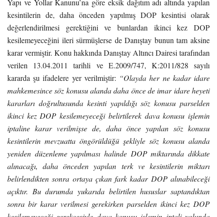
Yapı ve Yollar Kanunu’na göre eksik dağıtım adı altında yapılan
kesintilerin de, daha önceden yapılmış DOP kesintisi olarak
değerlendirilmesi gerektiğini ve bunlardan ikinci kez DOP
kesilemeyeceğini ileri sürmüşlerse de Danıştay bunun tam aksine
karar vermiştir. Konu hakkında Danıştay Altıncı Dairesi tarafından
verilen 13.04.2011 tarihli ve E.2009/747, K:2011/828 sayılı
kararda şu ifadelere yer verilmiştir:
“Olayda her ne kadar idare
mahkemesince söz konusu alanda daha önce de imar idare heyeti
kararları doğrultusunda kesinti yapıldığı söz konusu parselden
ikinci kez DOP kesilemeyeceği belirtilerek dava konusu işlemin
iptaline karar verilmişse de, daha önce yapılan söz konusu
kesintilerin mevzuatta öngörüldüğü şekliyle söz konusu alanda
yeniden düzenleme yapılması halinde DOP miktarında dikkate
alınacağı, daha önceden yapılan terk ve kesintilerin miktarı
belirlendikten sonra ortaya çıkan fark kadar DOP alınabileceği
açıktır. Bu durumda yukarıda belirtilen hususlar saptandıktan
sonra bir karar verilmesi gerekirken parselden ikinci kez DOP
kesilemeyeceği gerekçesiyle dava konusu işlemin iptali yolunda