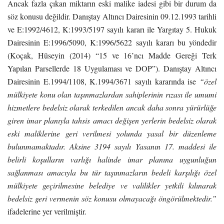
Ancak fazla çıkan miktarın eski malike iadesi gibi bir durum da
söz konusu değildir. Danıştay Altıncı Dairesinin 09.12.1993 tarihli
ve E:1992/4612, K:1993/5197 sayılı kararı ile Yargıtay 5. Hukuk
Dairesinin E:1996/5090, K:1996/5622 sayılı kararı bu yöndedir
(Koçak, Hüseyin (2014) “15 ve 16’ncı Madde Gereği Terk
Yapılan Parsellerde 18 Uygulaması ve DOP”). Danıştay Altıncı
Dairesinin E.1994/1108, K.1994/3671 sayılı kararında ise
“özel
mülkiyete konu olan taşınmazlardan sahiplerinin rızası ile umumi
hizmetlere bedelsiz olarak terkedilen ancak daha sonra yürürlüğe
giren imar planıyla tahsis amacı değişen yerlerin bedelsiz olarak
eski maliklerine geri verilmesi yolunda yasal bir düzenleme
bulunmamaktadır. Aksine 3194 sayılı Yasanın 17. maddesi ile
belirli koşulların varlığı halinde imar planına uygunluğun
sağlanması amacıyla bu tür taşınmazların bedeli karşılığı özel
mülkiyete geçirilmesine belediye ve valilikler yetkili kılınarak
bedelsiz geri vermenin söz konusu olmayacağı öngörülmektedir.”
ifadelerine yer verilmiştir.