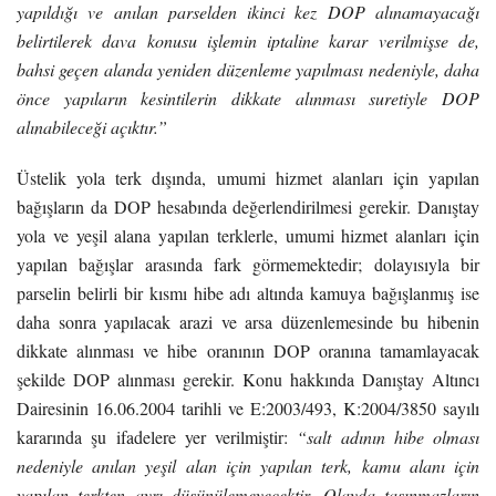
yapıldığı ve anılan parselden ikinci kez DOP alınamayacağı
belirtilerek dava konusu işlemin iptaline karar verilmişse de,
bahsi geçen alanda yeniden düzenleme yapılması nedeniyle, daha
önce yapıların kesintilerin dikkate alınması suretiyle DOP
alınabileceği açıktır.”
Üstelik yola terk dışında, umumi hizmet alanları için yapılan
bağışların da DOP hesabında değerlendirilmesi gerekir. Danıştay
yola ve yeşil alana yapılan terklerle, umumi hizmet alanları için
yapılan bağışlar arasında fark görmemektedir; dolayısıyla bir
parselin belirli bir kısmı hibe adı altında kamuya bağışlanmış ise
daha sonra yapılacak arazi ve arsa düzenlemesinde bu hibenin
dikkate alınması ve hibe oranının DOP oranına tamamlayacak
şekilde DOP alınması gerekir. Konu hakkında Danıştay Altıncı
Dairesinin 16.06.2004 tarihli ve E:2003/493, K:2004/3850 sayılı
kararında şu ifadelere yer verilmiştir:
“salt adının hibe olması
nedeniyle anılan yeşil alan için yapılan terk, kamu alanı için
yapılan terkten ayrı düşünülemeyecektir. Olayda taşınmazların