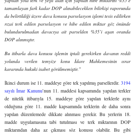
yapılan yola terk ve yeşil alan için yapılan hibe miktarını %35’e
tamamlayan fark kadar DOP alınabilecekken bilirkişi raporunda
da belirtildiği üzere dava konusu parselasyon işlemi tesis edilirken
rızai terk edilen parselasyon ve hibe edilen miktar göz önünde
bulundurulmadan davacıya ait parselden %35’i aşan oranda
DOP alınmıştır.
Bu itibarla dava konusu işlemin iptali gerekirken davanın reddi
yolunda verilen temyize konu İdare Mahkemesinin ısrar
kararında hukuki isabet görülmemiştir.”
İkinci durum ise 11. maddeye göre tek yapılmış parsellerdir.
3194
sayılı İmar Kanunu
’nun 11. maddesi kapsamında yapılan terkler
de nitelik itibarıyla 15. maddeye göre yapılan terklerle aynı
olduğuna göre 11. madde kapsamında terklerin de daha sonra
yapılan düzenlemede dikkate alınması gerekir. Bu yerlerin 18.
madde uygulamasına tabi tutulması ve terk miktarının DOP
miktarından daha az çıkması söz konusu olabilir. Bu gibi