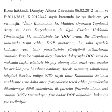
Konu hakkında Danıştay Altıncı Dairesinin 06.02.2012 tarihli ve
E:2011/3813, K:2012/447 sayılı kararında ise şu ifadelere yer
verilmiştir:
“İmar Kanununun 18. Maddesi Uyarınca Yapılacak
Arazi ve Arsa Düzenlemesi ile İlgili Esaslar Hakkında
Yönetmeliğin 11. maddesinde ise ‘DOP oranı: Bir düzenleme
sahasında tespit edilen DOP miktarının, bu saha içindeki
kadastro veya imar parsellerinin yüzölçümü miktarlarına
oranıdır. Evvelce yapılan düzenlemeler dolayısıyla DOP veya bu
maksatla başka isimlerle bir pay alınmış olan arazi veya arsalar
bu ortaklık payı hesabına katılmaz. Ancak, taşınmaz sahiplerinin
talepleri üzerine, mülga 6785 sayılı İmar Kanununun 39’uncu
maddesine göre daha önce ifraz edilerek tescil edilen parsellerden
düzenlemeye dâhil edilenlerin, ilk parselin ifrazında alınan terk
oranını %35’e tamamlayan fark kadar DOP alınabilir.’ hükmüne
yer verilmiştir.