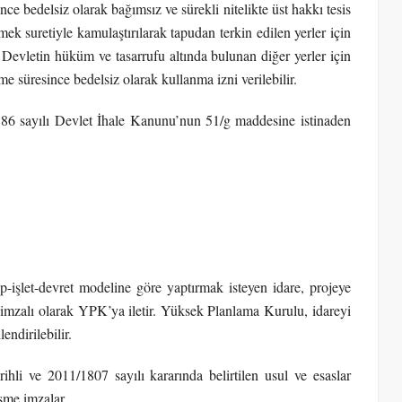
nce bedelsiz olarak bağımsız ve sürekli nitelikte üst hakkı tesis
nmek suretiyle kamulaştırılarak tapudan terkin edilen yerler için
 Devletin hüküm ve tasarrufu altında bulunan diğer yerler için
me süresince bedelsiz olarak kullanma izni verilebilir.
 2886 sayılı Devlet İhale Kanunu’nun 51/g maddesine istinaden
-işlet-devret modeline göre yaptırmak isteyen idare, projeye
an imzalı olarak YPK’ya iletir. Yüksek Planlama Kurulu, idareyi
endirilebilir.
ihli ve 2011/1807 sayılı kararında belirtilen usul ve esaslar
eşme imzalar.