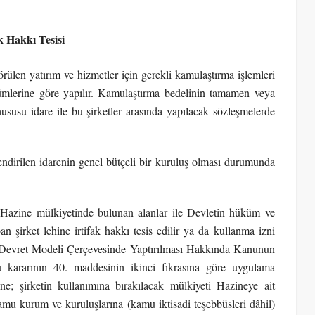
k Hakkı Tesisi
len yatırım ve hizmetler için gerekli kamulaştırma işlemleri
mlerine göre yapılır. Kamulaştırma bedelinin tamamen veya
susu idare ile bu şirketler arasında yapılacak sözleşmelerde
lendirilen idarenin genel bütçeli bir kuruluş olması durumunda
n Hazine mülkiyetinde bulunan alanlar ile Devletin hüküm ve
n şirket lehine irtifak hakkı tesis edilir ya da kullanma izni
let-Devret Modeli Çerçevesinde Yaptırılması Hakkında Kanunun
 kararının 40. maddesinin ikinci fıkrasına göre uygulama
ne; şirketin kullanımına bırakılacak mülkiyeti Hazineye ait
amu kurum ve kuruluşlarına (kamu iktisadi teşebbüsleri dâhil)