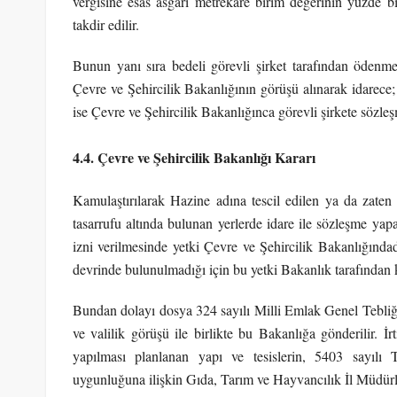
vergisine esas asgari metrekare birim değerinin yüzde b
takdir edilir.
Bunun yanı sıra bedeli görevli şirket tarafından ödenmek
Çevre ve Şehircilik Bakanlığının görüşü alınarak idarece;
ise Çevre ve Şehircilik Bakanlığınca görevli şirkete sözleş
4.4. Çevre ve Şehircilik Bakanlığı Kararı
Kamulaştırılarak Hazine adına tescil edilen ya da zate
tasarrufu altında bulunan yerlerde idare ile sözleşme yapa
izni verilmesinde yetki Çevre ve Şehircilik Bakanlığındad
devrinde bulunulmadığı için bu yetki Bakanlık tarafından 
Bundan dolayı dosya 324 sayılı Milli Emlak Genel Tebliği
ve valilik görüşü ile birlikte bu Bakanlığa gönderilir. İr
yapılması planlanan yapı ve tesislerin, 5403 sayı
uygunluğuna ilişkin Gıda, Tarım ve Hayvancılık İl Müdürl