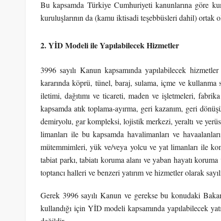
Bu kapsamda Türkiye Cumhuriyeti kanunlarına göre ku
kuruluşlarının da (kamu iktisadi teşebbüsleri dahil) ortak 
2. YİD Modeli ile Yapılabilecek Hizmetler
3996 sayılı Kanun kapsamında yapılabilecek hizmetler 
kararında köprü, tünel, baraj, sulama, içme ve kullanma su
iletimi, dağıtımı ve ticareti, maden ve işletmeleri, fabrika
kapsamda atık toplama-ayırma, geri kazanım, geri dönüşüm,
demiryolu, gar kompleksi, lojistik merkezi, yeraltı ve yerü
limanları ile bu kapsamda havalimanları ve havaalanlar
mütemmimleri, yük ve/veya yolcu ve yat limanları ile kompl
tabiat parkı, tabiatı koruma alanı ve yaban hayatı koruma v
toptancı halleri ve benzeri yatırım ve hizmetler olarak sayıl
Gerek 3996 sayılı Kanun ve gerekse bu konudaki Bakanla
kullandığı için YİD modeli kapsamında yapılabilecek yatırı
değildir.