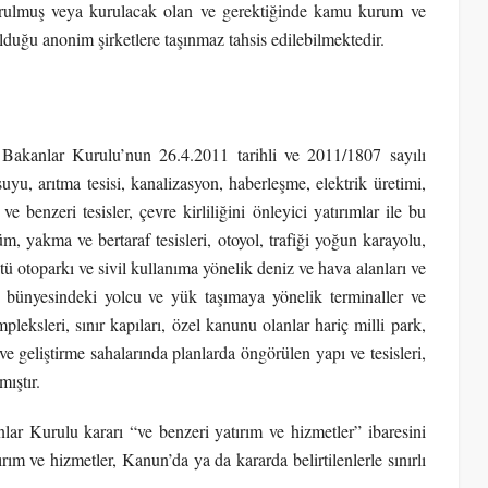
rulmuş veya kurulacak olan ve gerektiğinde kamu kurum ve
olduğu anonim şirketlere taşınmaz tahsis edilebilmektedir.
Bakanlar Kurulu’nun 26.4.2011 tarihli ve 2011/1807 sayılı
yu, arıtma tesisi, kanalizasyon, haberleşme, elektrik üretimi,
 ve benzeri tesisler, çevre kirliliğini önleyici yatırımlar ile bu
 yakma ve bertaraf tesisleri, otoyol, trafiği yoğun karayolu,
stü otoparkı ve sivil kullanıma yönelik deniz ve hava alanları ve
ı bünyesindeki yolcu ve yük taşımaya yönelik terminaller ve
eksleri, sınır kapıları, özel kanunu olanlar hariç milli park,
e geliştirme sahalarında planlarda öngörülen yapı ve tesisleri,
mıştır.
r Kurulu kararı “ve benzeri yatırım ve hizmetler” ibaresini
m ve hizmetler, Kanun’da ya da kararda belirtilenlerle sınırlı