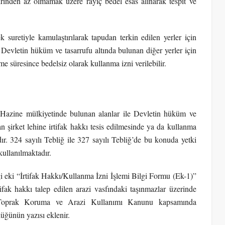
irinden az olmamak üzere rayiç bedel esas alınarak tespit ve
 suretiyle kamulaştırılarak tapudan terkin edilen yerler için
 Devletin hüküm ve tasarrufu altında bulunan diğer yerler için
me süresince bedelsiz olarak kullanma izni verilebilir.
n Hazine mülkiyetinde bulunan alanlar ile Devletin hüküm ve
n şirket lehine irtifak hakkı tesis edilmesinde ya da kullanma
ır. 324 sayılı Tebliğ ile 327 sayılı Tebliğ’de bu konuda yetki
kullanılmaktadır.
 eki “İrtifak Hakkı/Kullanma İzni İşlemi Bilgi Formu (Ek-1)”
tifak hakkı talep edilen arazi vasfındaki taşınmazlar üzerinde
lı Toprak Koruma ve Arazi Kullanımı Kanunu kapsamında
üğünün yazısı eklenir.