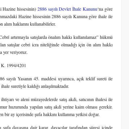
i Hazine hissesinin)
2886 sayılı Devlet İhale Kanunu
‘na göre
şınmazdaki Hazine hissesinin 2886 sayılı Kanuna göre ihale ile
n alım haklarını kullanabilirler.
ebrî artırmayla satışlarda önalım hakkı kullanılamaz” hükmü
an satışlar cebri icra niteliğinde olmadığı için ön alım hakkı
a yer veriyoruz.
7 K. 1994/4201
 sayılı Yasanın 45. maddesi uyarınca, açık teklif sureti ile
ihale suretiyle kaldığı anlaşılmaktadır.
tiyarı ve aleni müzayedelerde satış akdi, satıcının ihalesi ile
mur huzurunda yapılan satış akdi yerine kaim olması gerekir.
n bir ay içerisinde şufa hakkını kullanma yetkisi doğar.
ufa davasına dair karar, davacılar tarafından süresi içinde