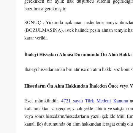
gerekirken bir aylık hak düşürücü sürenin geçirildi
bozulması gerekmiştir.
SONUÇ : Yukarıda açıklanan nedenlerle temyiz itiraz
(BOZULMASINA), istek halinde peşin alınan temyiz harcın
karar verildi.
İhaleyi Hissedarı Alması Durumunda Ön Alım Hakkı
İhaleyi hissedarlardan biri alır ise ön alım hakkı söz konus
Hissedarın Ön Alım Hakkından İhaleden Önce veya
Evet mümkündür.
4721 sayılı Türk Medeni Kanunu
‘n
kullanmaktan vazgeçme, yazılı şekle tâbidir ve satıştan 
veya sonra hissedarın/hissedarların yazılı şekilde Milli E
kanalı ile) durumunda ön alım hakkından feragat etmiş olur