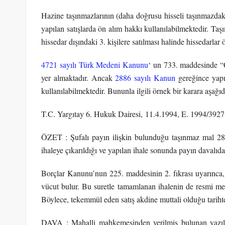
Hazine taşınmazlarının (daha doğrusu hisseli taşınmazdak
yapılan satışlarda ön alım hakkı kullanılabilmektedir. Ta
hissedar dışındaki 3. kişilere satılması halinde hissedarlar ö
4721 sayılı Türk Medeni Kanunu
‘ un 733. maddesinde “C
yer almaktadır. Ancak
2886 sayılı Kanun
gereğince yapıl
kullanılabilmektedir. Bununla ilgili örnek bir karara aşağıd
T.C. Yargıtay 6. Hukuk Dairesi, 11.4.1994, E. 1994/392
ÖZET : Şufalı payın ilişkin bulunduğu taşınmaz mal 2886
ihaleye çıkarıldığı ve yapılan ihale sonunda payın davalıda 
Borçlar Kanunu’nun 225. maddesinin 2. fıkrası uyarınca, ih
vücut bulur. Bu suretle tamamlanan ihalenin de resmi me
Böylece, tekemmül eden satış akdine muttali olduğu tarihte
DAVA : Mahalli mahkemesinden verilmiş bulunan yazılı ş