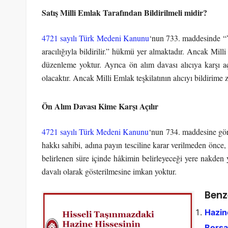
Satış Milli Emlak Tarafından Bildirilmeli midir?
4721 sayılı Türk Medeni Kanunu
‘nun 733. maddesinde “Ya
aracılığıyla bildirilir.” hükmü yer almaktadır. Ancak Mill
düzenleme yoktur. Ayrıca ön alım davası alıcıya karşı aç
olacaktır. Ancak Milli Emlak teşkilatının alıcıyı bildirime
Ön Alım Davası Kime Karşı Açılır
4721 sayılı Türk Medeni Kanunu
‘nun 734. maddesine göre
hakkı sahibi, adına payın tesciline karar verilmeden önce, 
belirlenen süre içinde hâkimin belirleyeceği yere nakde
davalı olarak gösterilmesine imkan yoktur.
Benz
Hazin
Borsal