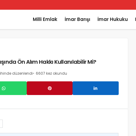
Milli Emlak
İmar Barışı
İmar Hukuku
şında Ön Alım Hakkı Kullanılabilir Mi?
rihinde düzenlendi
6607 kez okundu