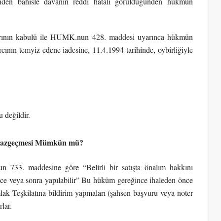
ğinden bahisle davanın reddi hatalı görüldüğünden hükmün
larının kabulü ile HUMK.nun 428. maddesi uyarınca hükmün
ın temyiz edene iadesine, 11.4.1994 tarihinde, oybirliğiyle
u değildir.
 Vazgeçmesi Mümkün mü?
un 733. maddesine göre “Belirli bir satışta önalım hakkını
önce veya sonra yapılabilir” Bu hüküm gereğince ihaleden önce
mlak Teşkilatına bildirim yapmaları (şahsen başvuru veya noter
lar.