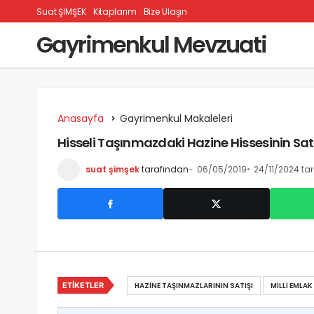
Suat ŞİMŞEK
Kitaplarım
Bize Ulaşın
Gayrimenkul Mevzuati
Anasayfa
Gayrimenkul Makaleleri
Hisseli Taşınmazdaki Hazine Hissesinin Satı
suat şimşek
tarafından
06/05/2019
24/11/2024 ta
ETIKETLER
HAZINE TAŞINMAZLARININ SATIŞI
MILLI EMLAK