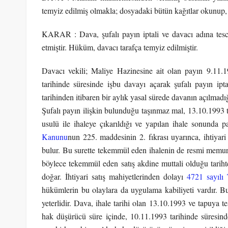
temyiz edilmiş olmakla; dosyadaki bütün kağıtlar okunup,
KARAR : Dava, şufalı payın iptali ve davacı adına tesc
etmiştir. Hüküm, davacı tarafça temyiz edilmiştir.
Davacı vekili; Maliye Hazinesine ait olan payın 9.11.19
tarihinde süresinde işbu davayı açarak şufalı payın ipta
tarihinden itibaren bir aylık yasal sürede davanın açılmadı
Şufalı payın ilişkin bulunduğu taşınmaz mal, 13.10.1993 
usulü ile ihaleye çıkarıldığı ve yapılan ihale sonunda pa
Kanunu
nun 225. maddesinin 2. fıkrası uyarınca, ihtiyari 
bulur. Bu surette tekemmül eden ihalenin de resmi memur 
böylece tekemmül eden satış akdine muttali olduğu tarihte
doğar. İhtiyari satış mahiyetlerinden dolayı
4721 sayıl
hükümlerin bu olaylara da uygulama kabiliyeti vardır. Bu
yeterlidir. Dava, ihale tarihi olan 13.10.1993 ve tapuya te
hak düşürücü süre içinde, 10.11.1993 tarihinde süresinde 