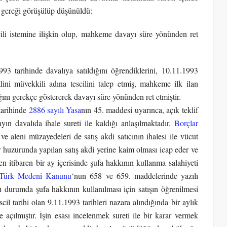
 gereği görüşülüp düşünüldü:
ili istemine ilişkin olup, mahkeme davayı süre yönünden ret
93 tarihinde davalıya satıldığını öğrendiklerini, 10.11.1993
lini müvekkili adına tescilini talep etmiş, mahkeme ilk ilan
ğını gerekçe göstererek davayı süre yönünden ret etmiştir.
tarihinde
2886 sayılı Yasa
nın 45. maddesi uyarınca, açık teklif
yın davalıda ihale sureti ile kaldığı anlaşılmaktadır.
Borçlar
ve aleni müzayedeleri de satış akdi satıcının ihalesi ile vücut
huzurunda yapılan satış akdi yerine kaim olması icap eder ve
n itibaren bir ay içerisinde şufa hakkının kullanma salahiyeti
ı Türk Medeni Kanunu
‘nun 658 ve 659. maddelerinde yazılı
 durumda şufa hakkının kullanılması için satışın öğrenilmesi
scil tarihi olan 9.11.1993 tarihleri nazara alındığında bir aylık
açılmıştır. İşin esası incelenmek sureti ile bir karar vermek