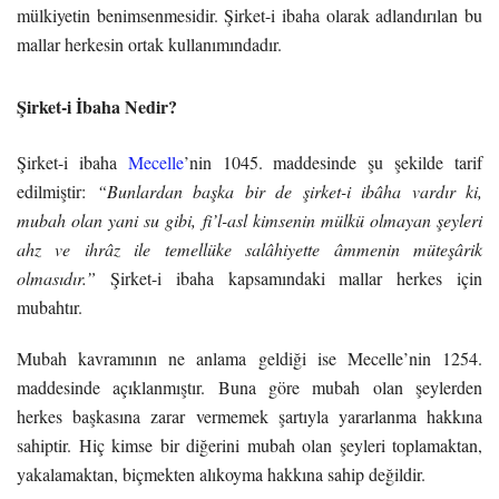
mülkiyetin benimsenmesidir. Şirket-i ibaha olarak adlandırılan bu
mallar herkesin ortak kullanımındadır.
Şirket-i İbaha Nedir?
Şirket-i ibaha
Mecelle
’nin 1045. maddesinde şu şekilde tarif
edilmiştir:
“Bunlardan başka bir de şirket-i ibâha vardır ki,
mubah olan yani su gibi, fi’l-asl kimsenin mülkü olmayan şeyleri
ahz ve ihrâz ile temellüke salâhiyette âmmenin müteşârik
olmasıdır.”
Şirket-i ibaha kapsamındaki mallar herkes için
mubahtır.
Mubah kavramının ne anlama geldiği ise Mecelle’nin 1254.
maddesinde açıklanmıştır. Buna göre mubah olan şeylerden
herkes başkasına zarar vermemek şartıyla yararlanma hakkına
sahiptir. Hiç kimse bir diğerini mubah olan şeyleri toplamaktan,
yakalamaktan, biçmekten alıkoyma hakkına sahip değildir.