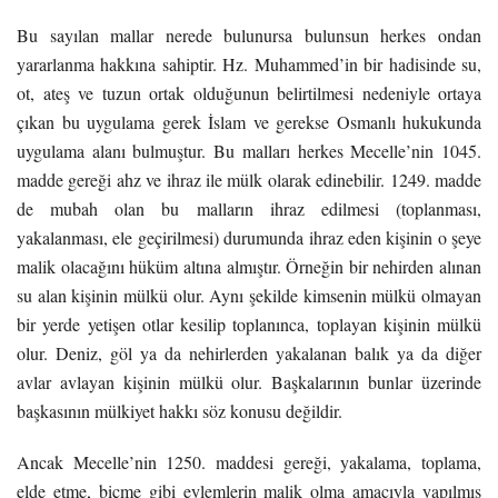
Bu sayılan mallar nerede bulunursa bulunsun herkes ondan
yararlanma hakkına sahiptir. Hz. Muhammed’in bir hadisinde su,
ot, ateş ve tuzun ortak olduğunun belirtilmesi nedeniyle ortaya
çıkan bu uygulama gerek İslam ve gerekse Osmanlı hukukunda
uygulama alanı bulmuştur. Bu malları herkes Mecelle’nin 1045.
madde gereği ahz ve ihraz ile mülk olarak edinebilir. 1249. madde
de mubah olan bu malların ihraz edilmesi (toplanması,
yakalanması, ele geçirilmesi) durumunda ihraz eden kişinin o şeye
malik olacağını hüküm altına almıştır. Örneğin bir nehirden alınan
su alan kişinin mülkü olur. Aynı şekilde kimsenin mülkü olmayan
bir yerde yetişen otlar kesilip toplanınca, toplayan kişinin mülkü
olur. Deniz, göl ya da nehirlerden yakalanan balık ya da diğer
avlar avlayan kişinin mülkü olur. Başkalarının bunlar üzerinde
başkasının mülkiyet hakkı söz konusu değildir.
Ancak Mecelle’nin 1250. maddesi gereği, yakalama, toplama,
elde etme, biçme gibi eylemlerin malik olma amacıyla yapılmış