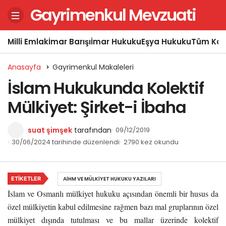
Gayrimenkul Mevzuati
Milli Emlak
İmar Barışı
İmar Hukuku
Eşya Hukuku
Tüm Kon
Anasayfa
Gayrimenkul Makaleleri
İslam Hukukunda Kolektif
Mülkiyet: Şirket-i İbaha
suat şimşek
tarafından
09/12/2019
30/06/2024 tarihinde düzenlendi
2790 kez okundu
ETIKETLER
AİHM VE MÜLKIYET HUKUKU YAZILARI
İslam ve Osmanlı mülkiyet hukuku açısından önemli bir husus da
özel mülkiyetin kabul edilmesine rağmen bazı mal gruplarının özel
mülkiyet dışında tutulması ve bu mallar üzerinde kolektif