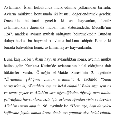
Avlanmak, İslam hukukunda mülk edinme yollarından birisidir.
Avların mülkiyeti konusunda iki hususu değerlendirmek gerekir.
Öncelikle belirtmek gerekir ki av hayvanları, henüz
avlanmadıkları durumda mubah mal statüsündedir. Mecelle’nin
1247. maddesi avların mubah olduğunu belirtmektedir. Bundan
dolayı herkes bu hayvanları avlama hakkına sahiptir. Elbette ki
burada bahsedilen henüz avlanmamış av hayvanlarıdır.
Buna karşılık bir yabani hayvan avlandıktan sonra, avcının mülkü
haline gelir. Kur’an-ı Kerim’de avlanmanın helal olduğuna dair
hükümler vardır. Örneğin el-Maide Suresi’nin 2. ayetinde
“İhramdan çıktığınız zaman avlanın”
; 4. ayetinde
“Sana
soruyorlar ki, ‘Kendileri için ne helal kılındı?’ Belki sizin için iyi
ve temiz şeyler ve Allah’ın size öğrettiğinden öğretip avcı haline
getirdiğiniz hayvanların sizin için avlanacağından yiyin ve üzerine
Allah’ın ismini anın.”
; 96. ayetinde ise
“Hem size, hem de yolcu
kafilesine fayda olmak üzere deniz avı yapmak size helal kılındı.