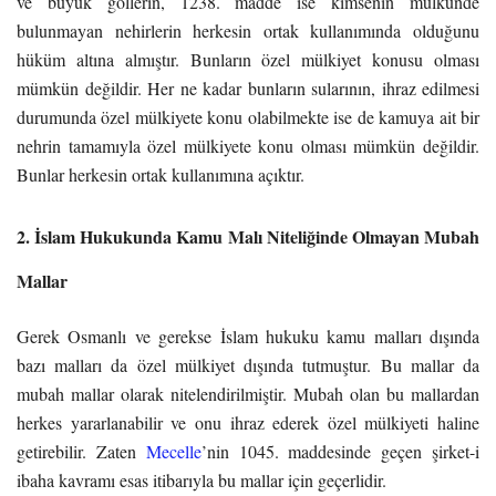
ve büyük göllerin, 1238. madde ise kimsenin mülkünde
bulunmayan nehirlerin herkesin ortak kullanımında olduğunu
hüküm altına almıştır. Bunların özel mülkiyet konusu olması
mümkün değildir. Her ne kadar bunların sularının, ihraz edilmesi
durumunda özel mülkiyete konu olabilmekte ise de kamuya ait bir
nehrin tamamıyla özel mülkiyete konu olması mümkün değildir.
Bunlar herkesin ortak kullanımına açıktır.
2. İslam Hukukunda Kamu Malı Niteliğinde Olmayan Mubah
Mallar
Gerek Osmanlı ve gerekse İslam hukuku kamu malları dışında
bazı malları da özel mülkiyet dışında tutmuştur. Bu mallar da
mubah mallar olarak nitelendirilmiştir. Mubah olan bu mallardan
herkes yararlanabilir ve onu ihraz ederek özel mülkiyeti haline
getirebilir. Zaten
Mecelle
’nin 1045. maddesinde geçen şirket-i
ibaha kavramı esas itibarıyla bu mallar için geçerlidir.