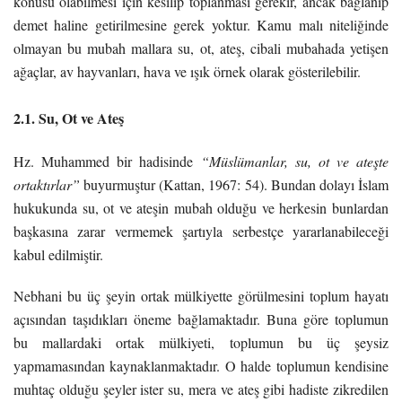
konusu olabilmesi için kesilip toplanması gerekir, ancak bağlanıp
demet haline getirilmesine gerek yoktur. Kamu malı niteliğinde
olmayan bu mubah mallara su, ot, ateş, cibali mubahada yetişen
ağaçlar, av hayvanları, hava ve ışık örnek olarak gösterilebilir.
2.1. Su, Ot ve Ateş
Hz. Muhammed bir hadisinde
“Müslümanlar, su, ot ve ateşte
ortaktırlar”
buyurmuştur (Kattan, 1967: 54). Bundan dolayı İslam
hukukunda su, ot ve ateşin mubah olduğu ve herkesin bunlardan
başkasına zarar vermemek şartıyla serbestçe yararlanabileceği
kabul edilmiştir.
Nebhani bu üç şeyin ortak mülkiyette görülmesini toplum hayatı
açısından taşıdıkları öneme bağlamaktadır. Buna göre toplumun
bu mallardaki ortak mülkiyeti, toplumun bu üç şeysiz
yapmamasından kaynaklanmaktadır. O halde toplumun kendisine
muhtaç olduğu şeyler ister su, mera ve ateş gibi hadiste zikredilen