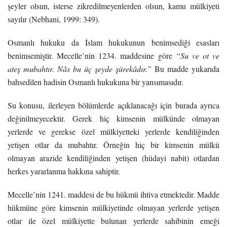
şeyler olsun, isterse zikredilmeyenlerden olsun, kamu mülkiyeti
sayılır (Nebhani, 1999: 349).
Osmanlı hukuku da İslam hukukunun benimsediği esasları
benimsemiştir. Mecelle’nin 1234. maddesine göre
“Su ve ot ve
ateş mubahtır. Nâs bu üç şeyde şürekâdır.”
Bu madde yukarıda
bahsedilen hadisin Osmanlı hukukuna bir yansımasıdır.
Su konusu, ilerleyen bölümlerde açıklanacağı için burada ayrıca
değinilmeyecektir. Gerek hiç kimsenin mülkünde olmayan
yerlerde ve gerekse özel mülkiyetteki yerlerde kendiliğinden
yetişen otlar da mubahtır. Örneğin hiç bir kimsenin mülkü
olmayan arazide kendiliğinden yetişen (hüdayi nabit) otlardan
herkes yararlanma hakkına sahiptir.
Mecelle’nin 1241. maddesi de bu hükmü ihtiva etmektedir. Madde
hükmüne göre kimsenin mülkiyetinde olmayan yerlerde yetişen
otlar ile özel mülkiyette bulunan yerlerde sahibinin emeği