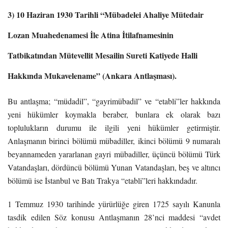
3) 10 Haziran 1930 Tarihli “Mübadelei Ahaliye Mütedair
Lozan Muahedenamesi İle Atina İtilafnamesinin
Tatbikatından Mütevellit Mesailin Sureti Katiyede Halli
Hakkında Mukavelename” (Ankara Antlaşması).
Bu antlaşma; “müdadil”, “gayrimübadil” ve “etabli”ler hakkında
yeni hükümler koymakla beraber, bunlara ek olarak bazı
toplulukların durumu ile ilgili yeni hükümler getirmiştir.
Anlaşmanın birinci bölümü mübadiller, ikinci bölümü 9 numaralı
beyannameden yararlanan gayri mübadiller, üçüncü bölümü Türk
Vatandaşları, dördüncü bölümü Yunan Vatandaşları, beş ve altıncı
bölümü ise İstanbul ve Batı Trakya “etabli”leri hakkındadır.
1 Temmuz 1930 tarihinde yürürlüğe giren 1725 sayılı Kanunla
tasdik edilen Söz konusu Antlaşmanın 28’nci maddesi “avdet