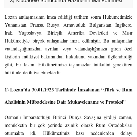
3) Mübadele Sonucunda Hazinenin Mal Edinmesi
Lozan antlaşmasının imza edildiği tarihten sonra Hükümetimizle
Yunanistan, Fransa, Rusya, Arnavutluk, Bulgaristan, İngiltere,
Irak, Yugoslavya, Birleşik Amerika Devletleri ve Mısır
Hükümetiyle birçok anlaşmalar imza edilmiştir. Bu anlaşmalar
vatandaşlığımızdan ayrılan veya vatandaşlığımıza giren özel
kişilerin mülkiyet bakımından hukukunu yakından ilgilendirdiği
gibi, bir kısmı, Hükümetimize taşınmazlar intikalini gerektiren
hükümlerde ihtiva etmektedir.
1) Lozan’da 30.01.1923 Tarihinde İmzalanan “Türk ve Rum
Ahalisinin Mübadelesine Dair Mukavelename ve Protokol”
Osmanlı İmparatorluğu Birinci Dünya Savaşına girdiği zaman,
memleketin bir çok yerinde azınlık olarak Rum Ortodoksları
oturmakta idi. Hükümetimiz bazı nedenlerden dolayı