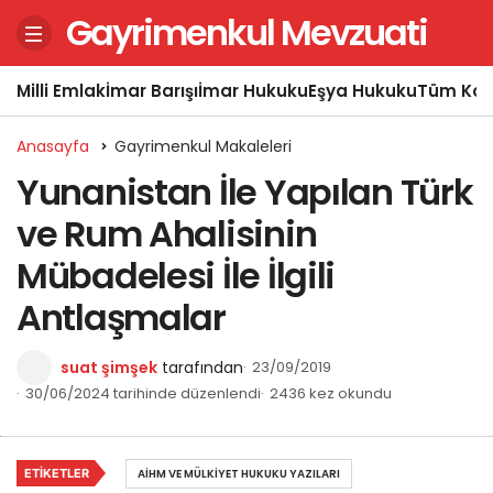
Gayrimenkul Mevzuati
Milli Emlak
İmar Barışı
İmar Hukuku
Eşya Hukuku
Tüm Kon
Anasayfa
Gayrimenkul Makaleleri
Yunanistan İle Yapılan Türk
ve Rum Ahalisinin
Mübadelesi İle İlgili
Antlaşmalar
suat şimşek
tarafından
23/09/2019
30/06/2024 tarihinde düzenlendi
2436 kez okundu
ETIKETLER
AİHM VE MÜLKIYET HUKUKU YAZILARI