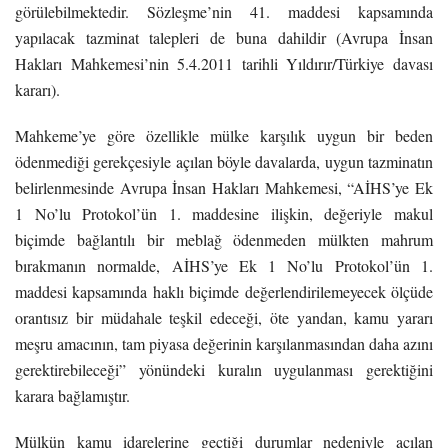
görülebilmektedir. Sözleşme’nin 41. maddesi kapsamında
yapılacak tazminat talepleri de buna dahildir (Avrupa İnsan
Hakları Mahkemesi’nin 5.4.2011 tarihli Yıldırır/Türkiye davası
kararı).
Mahkeme’ye göre özellikle mülke karşılık uygun bir beden
ödenmediği gerekçesiyle açılan böyle davalarda, uygun tazminatın
belirlenmesinde Avrupa İnsan Hakları Mahkemesi, “AİHS’ye Ek
1 No’lu Protokol’ün 1. maddesine ilişkin, değeriyle makul
biçimde bağlantılı bir meblağ ödenmeden mülkten mahrum
bırakmanın normalde, AİHS’ye Ek 1 No’lu Protokol’ün 1.
maddesi kapsamında haklı biçimde değerlendirilemeyecek ölçüde
orantısız bir müdahale teşkil edeceği, öte yandan, kamu yararı
meşru amacının, tam piyasa değerinin karşılanmasından daha azını
gerektirebileceği” yönündeki kuralın uygulanması gerektiğini
karara bağlamıştır.
Mülkün kamu idarelerine geçtiği durumlar nedeniyle açılan