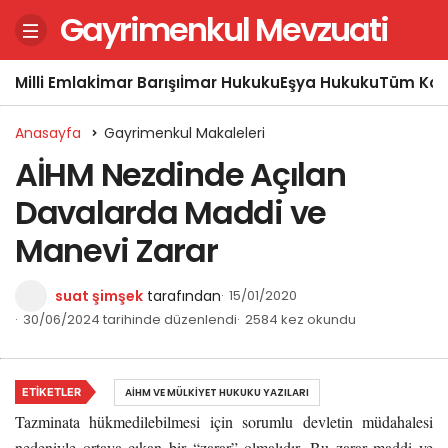
Gayrimenkul Mevzuati
Milli Emlak
İmar Barışı
İmar Hukuku
Eşya Hukuku
Tüm Kon
Anasayfa
Gayrimenkul Makaleleri
AİHM Nezdinde Açılan
Davalarda Maddi ve
Manevi Zarar
suat şimşek
tarafından
15/01/2020
30/06/2024 tarihinde düzenlendi
2584 kez okundu
ETIKETLER
AİHM VE MÜLKIYET HUKUKU YAZILARI
Tazminata hükmedilebilmesi için sorumlu devletin müdahalesi
nedeniyle ortaya çıkan bir “zarar” olmalıdır. Bu zarar maddi ve