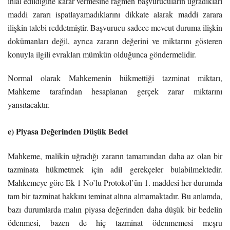
ihlal edildiğine karar vermesine rağmen başvurucuların uğradıkları
maddi zararı ispatlayamadıklarını dikkate alarak maddi zarara
ilişkin talebi reddetmiştir. Başvurucu sadece mevcut duruma ilişkin
dokümanları değil, ayrıca zararın değerini ve miktarını gösteren
konuyla ilgili evrakları mümkün olduğunca göndermelidir.
Normal olarak Mahkemenin hükmettiği tazminat miktarı,
Mahkeme tarafından hesaplanan gerçek zarar miktarını
yansıtacaktır.
e) Piyasa Değerinden Düşük Bedel
Mahkeme, malikin uğradığı zararın tamamından daha az olan bir
tazminata hükmetmek için adil gerekçeler bulabilmektedir.
Mahkemeye göre Ek 1 No’lu Protokol’ün 1. maddesi her durumda
tam bir tazminat hakkını teminat altına almamaktadır. Bu anlamda,
bazı durumlarda malın piyasa değerinden daha düşük bir bedelin
ödenmesi, bazen de hiç tazminat ödenmemesi meşru