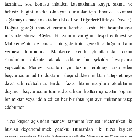
tazminat, söz konusu ihlalden kaynaklanan kaygı, sıkıntı ve
belirsizlik gibi maddi olmayan durumlar için finansal tazminat
sağlamayı amaçlamaktadır (Ekdal ve Diğerleri/Türkiye Davası).
Doğası gereği manevi zararın kendisi, kesin bir hesaplamaya
müsaade etmez. Böylesi bir zararın varlığının tespit edilmesi ve
Mahkeme’nin de parasal bir giderimin gerekli olduğuna karar
vermesi durumunda, Mahkeme, kendi içtihatlarından çıkan
standartları dikkate alarak, adilane bir şekilde hesaplama
yapacaktır. Manevi zararları için tazmin edilmeyi arzu eden
başvurucular adil olduklarını düşündükleri miktarı talep etmeye
davet edilmektedirler. Birden fazla ihlalin mağduru olduklarını
düşünen başvurucular tüm iddia edilen ihlalleri içine alan toplam
bir miktar veya iddia edilen her bir ihlal için ayrı miktarlar talep
edebilirler.
Tüzel kişiler açısından manevi tazminat konusu irdelenirken iki
hususu değerlendirmek gerekir. Bunlardan ilki tüzel kişilere
manevi tazminat ödenip ödenmeyeceğidir. Yargıtay ve Danıştay’ın