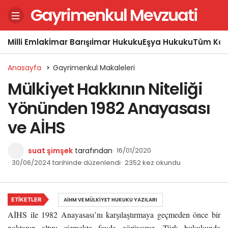
Gayrimenkul Mevzuati
Milli Emlak
İmar Barışı
İmar Hukuku
Eşya Hukuku
Tüm Kon
Anasayfa
Gayrimenkul Makaleleri
Mülkiyet Hakkının Niteliği
Yönünden 1982 Anayasası
ve AİHS
suat şimşek
tarafından
16/01/2020
30/06/2024 tarihinde düzenlendi
2352 kez okundu
ETIKETLER
AİHM VE MÜLKIYET HUKUKU YAZILARI
AİHS ile 1982 Anayasası’nı karşılaştırmaya geçmeden önce bir
noktanın altını çizmekte fayda görüyoruz. Türk hukukunda