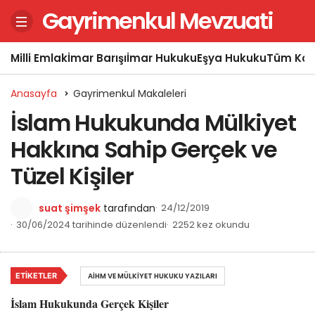
Gayrimenkul Mevzuati
Milli Emlak
İmar Barışı
İmar Hukuku
Eşya Hukuku
Tüm Kon
Anasayfa
Gayrimenkul Makaleleri
İslam Hukukunda Mülkiyet
Hakkına Sahip Gerçek ve
Tüzel Kişiler
suat şimşek
tarafından
24/12/2019
30/06/2024 tarihinde düzenlendi
2252 kez okundu
ETIKETLER
AİHM VE MÜLKIYET HUKUKU YAZILARI
İslam Hukukunda Gerçek Kişiler