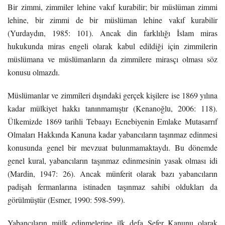
Bir zimmi, zimmiler lehine vakıf kurabilir; bir müslüman zimmi
lehine, bir zimmi de bir müslüman lehine vakıf kurabilir
(Yurdaydın, 1985: 101). Ancak din farklılığı İslam miras
hukukunda miras engeli olarak kabul edildiği için zimmilerin
müslümana ve müslümanların da zimmilere mirasçı olması söz
konusu olmazdı.
Müslümanlar ve zimmîleri dışındaki gerçek kişilere ise 1869 yılına
kadar mülkiyet hakkı tanınmamıştır (Kenanoğlu, 2006: 118).
Ülkemizde 1869 tarihli Tebaayı Ecnebiyenin Emlake Mutasarrıf
Olmaları Hakkında Kanuna kadar yabancıların taşınmaz edinmesi
konusunda genel bir mevzuat bulunmamaktaydı. Bu dönemde
genel kural, yabancıların taşınmaz edinmesinin yasak olması idi
(Mardin, 1947: 26). Ancak münferit olarak bazı yabancıların
padişah fermanlarına istinaden taşınmaz sahibi oldukları da
görülmüştür (Esmer, 1990: 598-599).
Yabancıların mülk edinmelerine ilk defa Sefer Kanunu olarak