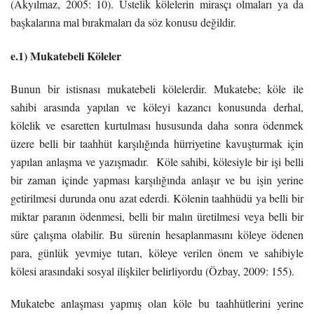
(Akyılmaz, 2005: 10). Üstelik kölelerin mirasçı olmaları ya da
başkalarına mal bırakmaları da söz konusu değildir.
e.1) Mukatebeli Köleler
Bunun bir istisnası mukatebeli kölelerdir. Mukatebe; köle ile
sahibi arasında yapılan ve köleyi kazancı konusunda derhal,
kölelik ve esaretten kurtulması hususunda daha sonra ödenmek
üzere belli bir taahhüt karşılığında hürriyetine kavuşturmak için
yapılan anlaşma ve yazışmadır. Köle sahibi, kölesiyle bir işi belli
bir zaman içinde yapması karşılığında anlaşır ve bu işin yerine
getirilmesi durunda onu azat ederdi. Kölenin taahhüdü ya belli bir
miktar paranın ödenmesi, belli bir malın üretilmesi veya belli bir
süre çalışma olabilir. Bu sürenin hesaplanmasını köleye ödenen
para, günlük yevmiye tutarı, köleye verilen önem ve sahibiyle
kölesi arasındaki sosyal ilişkiler belirliyordu (Özbay, 2009: 155).
Mukatebe anlaşması yapmış olan köle bu taahhütlerini yerine