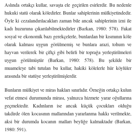
Aslında ortakçı kullar, savaşta ele geçirilen esirlerdir. Bu nedenle
hukuki statü olarak köledirler. Bunlar sahiplerinin mülkiyetindedir.
Öyle ki cezalandırılacakları zaman bile ancak sahiplerinin izni ile
kadı huzuruna çıkarılabilmektedirler (Barkan, 1980: 578). Fakat
sosyal ve ekonomik bazı gerekçelerle, bunlardan bir kısmının köle
olarak kalması uygun görülmemiş ve bunlara arazi, tohum ve
hayvan verilerek bir çiftçi gibi belirli bir toprağa yerleştirilmeleri
uygun görülmüştür (Barkan, 1980: 578). Bu şekilde bir
muameleye tabi tutulan bu kullar, hakiki kölelerle hür köylüler
arasında bir statüye yerleştirilmişlerdir.
Bunların mülkiyet ve miras hakları sınırlıdır. Örneğin ortakçı kulun
vefat etmesi durumunda mirası, yalnızca hizmete yarar oğullarına
geçmektedir. Kadınların ise ancak küçük çocukları olduğu
takdirde ölen kocasının mallarından yararlanma hakkı verilmekte,
aksi bir durumda kocanın malları beyliğe kalmaktadır (Barkan,
1980: 591).