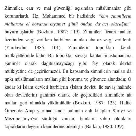
Zimmîler, can ve mal güvenliği açısından müslümanlar gibi
korunurlardı. Hz. Muhammed bir hadisinde
“kim zimmîlerin
mallarına el koyarsa kıyamet günü ondan davacı olacağım”
buyurmuşlardır (Bozkurt, 1987: 119). Zimmiler, ticaret malları
üzerinden vergi verirken harbilere oranla daha az vergi verirlerdi
(Yurdaydın, 1985: 101). Zimmilerin toprakları kendi
mülkiyetlerinde kalır. Bu topraklar savaşa katılan müslümanlara
ganimet olarak dağıtılamayacağı gibi, fey olarak devlet
mülkiyetine de geçirilemezdi. Bu kapsamda zimmîlerin malları da
tıpkı müslümanların malları gibi koruma ve güvence altındadır. O
kadar ki İslam devleti harbilerin (İslam devleti ile savaş halinde
olan devletlerin) ganimet olarak ele geçirdikleri zimmîlere ait
malları geri almakla yükümlüdür (Bozkurt, 1987: 123). Halife
Ömer de Arap yarımadasında bulunan ehli kitapları Suriye ve
Mezopotamya’ya sürdüğü zaman, bunların sahip oldukları
toprakların değerini kendilerine ödemiştir (Barkan, 1980: 139).