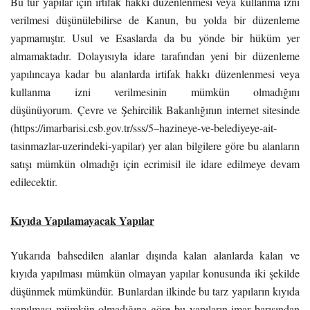
Bu tür yapılar için irtifak hakkı düzenlenmesi veya kullanma izni
verilmesi düşünülebilirse de Kanun, bu yolda bir düzenleme
yapmamıştır. Usul ve Esaslarda da bu yönde bir hüküm yer
almamaktadır. Dolayısıyla idare tarafından yeni bir düzenleme
yapılıncaya kadar bu alanlarda irtifak hakkı düzenlenmesi veya
kullanma izni verilmesinin mümkün olmadığını
düşünüyorum. Çevre ve Şehircilik Bakanlığının internet sitesinde
(https://imarbarisi.csb.gov.tr/sss/5–hazineye-ve-belediyeye-ait-
tasinmazlar-uzerindeki-yapilar) yer alan bilgilere göre bu alanların
satışı mümkün olmadığı için ecrimisil ile idare edilmeye devam
edilecektir.
Kıyıda Yapılamayacak Yapılar
Yukarıda bahsedilen alanlar dışında kalan alanlarda kalan ve
kıyıda yapılması mümkün olmayan yapılar konusunda iki şekilde
düşünmek mümkündür. Bunlardan ilkinde bu tarz yapıların kıyıda
yapılması mümkün olmadığına göre bu yapıların imar barışından