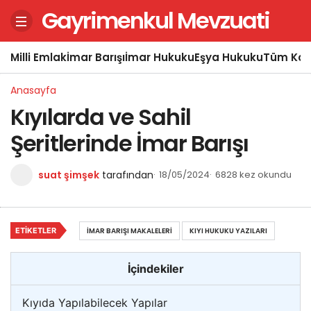
Gayrimenkul Mevzuati
Milli Emlak
İmar Barışı
İmar Hukuku
Eşya Hukuku
Tüm Kon
Anasayfa
Kıyılarda ve Sahil
Şeritlerinde İmar Barışı
suat şimşek
tarafından
18/05/2024
6828 kez okundu
ETIKETLER
İMAR BARIŞI MAKALELERI
KIYI HUKUKU YAZILARI
İçindekiler
Kıyıda Yapılabilecek Yapılar