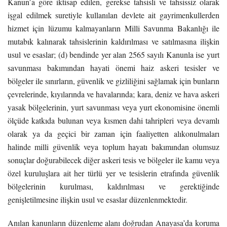
Kanun’a göre iktisap edilen, gerekse tahsisli ve tahsissiz olarak
işgal edilmek suretiyle kullanılan devlete ait gayrimenkullerden
hizmet için lüzumu kalmayanların Milli Savunma Bakanlığı ile
mutabık kalınarak tahsislerinin kaldırılması ve satılmasına ilişkin
usul ve esaslar; (d) bendinde yer alan 2565 sayılı Kanunla ise yurt
savunması bakımından hayati önemi haiz askeri tesisler ve
bölgeler ile sınırların, güvenlik ve gizliliğini sağlamak için bunların
çevrelerinde, kıyılarında ve havalarında; kara, deniz ve hava askeri
yasak bölgelerinin, yurt savunması veya yurt ekonomisine önemli
ölçüde katkıda bulunan veya kısmen dahi tahripleri veya devamlı
olarak ya da geçici bir zaman için faaliyetten alıkonulmaları
halinde milli güvenlik veya toplum hayatı bakımından olumsuz
sonuçlar doğurabilecek diğer askeri tesis ve bölgeler ile kamu veya
özel kuruluşlara ait her türlü yer ve tesislerin etrafında güvenlik
bölgelerinin kurulması, kaldırılması ve gerektiğinde
genişletilmesine ilişkin usul ve esaslar düzenlenmektedir.
Anılan kanunların düzenleme alanı doğrudan Anayasa’da koruma