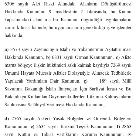
6306 sayılı Afet Riski Altındaki Alanların Dönüştürülmesi
Hakkında Kanun’un 9. maddesinin 2. fıkrasında, bu Kanun
kapsamındaki alanlarda bu Kanunun öngördüğü uygulamaların
zaruri kılması hâlinde, bu uygulamaların gerektirdiği iş ve işlemler
hakkında;
a)
3573 sayılı Zeytinciliğin Islahı ve Yabanilerinin Aşılattırılması
b)
c)
Hakkında Kanunun,
6831 sayılı Orman Kanununun,
Afete
maruz bölgeye ilişkin hükümleri saklı kalmak kaydıyla 7269 sayılı
Umumi Hayata Müessir Afetler Dolayısiyle Alınacak Tedbirlerle
ç)
Yapılacak Yardımlara Dair Kanunun,
189 sayılı Millî
Savunma Bakanlığı İskân İhtiyaçları İçin Sarfiyat İcrası ve Bu
Bakanlıkça Kullanılan Gayrimenkullerden Lüzumu Kalmıyanların
Satılmasına Salâhiyet Verilmesi Hakkında Kanunun,
d)
2565 sayılı Askeri Yasak Bölgeler ve Güvenlik Bölgeleri
e)
f)
Kanununun,
2634 sayılı Turizmi Teşvik Kanununun,
2863
g)
sayılı Kültür ve Tabiat Varlıklarını Koruma Kanununun,