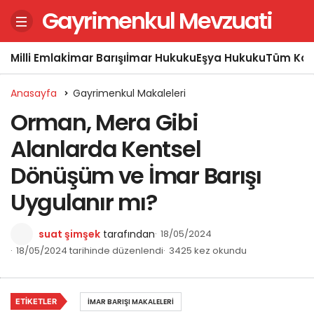
Gayrimenkul Mevzuati
Milli Emlak
İmar Barışı
İmar Hukuku
Eşya Hukuku
Tüm Kon
Anasayfa
Gayrimenkul Makaleleri
Orman, Mera Gibi
Alanlarda Kentsel
Dönüşüm ve İmar Barışı
Uygulanır mı?
suat şimşek
tarafından
18/05/2024
18/05/2024 tarihinde düzenlendi
3425 kez okundu
ETIKETLER
İMAR BARIŞI MAKALELERI