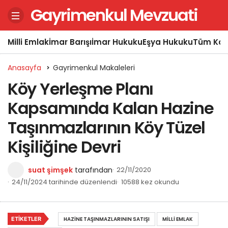
Gayrimenkul Mevzuati
Milli Emlak
İmar Barışı
İmar Hukuku
Eşya Hukuku
Tüm Kon
Anasayfa
Gayrimenkul Makaleleri
Köy Yerleşme Planı
Kapsamında Kalan Hazine
Taşınmazlarının Köy Tüzel
Kişiliğine Devri
suat şimşek
tarafından
22/11/2020
24/11/2024 tarihinde düzenlendi
10588 kez okundu
ETIKETLER
HAZINE TAŞINMAZLARININ SATIŞI
MILLI EMLAK