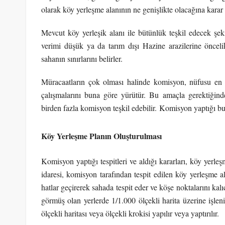
olarak köy yerleşme alanının ne genişlikte olacağına karar 
Mevcut köy yerleşik alanı ile bütünlük teşkil edecek şe
verimi düşük ya da tarım dışı Hazine arazilerine önceli
sahanın sınırlarını belirler.
Müracaatların çok olması halinde komisyon, nüfusu en 
çalışmalarını buna göre yürütür. Bu amaçla gerektiğinde
birden fazla komisyon teşkil edebilir.
Komisyon yaptığı bu ç
Köy Yerleşme Planın Oluşturulması
Komisyon yaptığı tespitleri ve aldığı kararları, köy yerleşm
idaresi, komisyon tarafından tespit edilen köy yerleşme a
hatlar geçirerek sahada tespit eder ve köşe noktalarını kalıc
görmüş olan yerlerde 1/1.000 ölçekli harita üzerine işle
ölçekli haritası veya ölçekli krokisi yapılır veya yaptırılır.