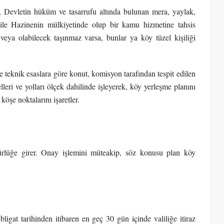
e, Devletin hüküm ve tasarrufu altında bulunan mera, yaylak,
 ile Hazinenin mülkiyetinde olup bir kamu hizmetine tahsis
eya olabilecek taşınmaz varsa, bunlar ya köy tüzel kişiliği
nde teknik esaslara göre konut, komisyon tarafından tespit edilen
elleri ve yolları ölçek dahilinde işleyerek, köy yerleşme planını
köşe noktalarını işaretler.
rürlüğe girer. Onay işlemini müteakip, söz konusu plan köy
ligat tarihinden itibaren en geç 30 gün içinde valiliğe itiraz