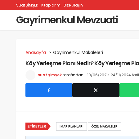
Suat ŞİMŞEK
Kitaplarım
Bize Ulaşın
Gayrimenkul Mevzuati
Anasayfa
Gayrimenkul Makaleleri
Köy Yerleşme Planı Nedir? Köy Yerleşme Plan
suat şimşek
tarafından
10/06/2021
24/11/2024 tar
ETIKETLER
İMAR PLANLARI
ÖZEL MAKALELER