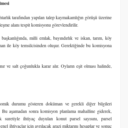
lmesi
tarlık tarafından yapılan talep kaymakamlığın görüşü üzerine
leşme alanı tespit komisyonu görevlendirilir.
başkanlığında, milli emlak, bayındırlık ve iskan, tarım, köy
man ile köy temsilcisinden oluşur. Gerektiğinde bu komisyona
r ve salt çoğunlukla karar alır. Oyların eşit olması halinde,
nomik durumu gösteren doküman ve gerekli diğer bilgileri
.
Bu aşamadan sonra komisyon planlama mahalline giderek,
suretiyle ihtiyaç duyulan konut parsel sayısını, parsel
genel ihtiyaçlar için ayrılacak arazi miktarını hesaplar ve sonuç