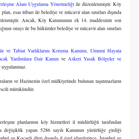
rleşme Alanı Uygulama Yönetmeliği
ile düzenlenmiştir. Köy
, esas itibarı ile belediye ve mücavir alan sınırları dışında
zenlenmiştir. Ancak, Köy Kanununun ek 14. maddesinin son
nlığının onayı ile bu hükümler belediye ve mücavir alan sınırları
tür ve Tabiat Varlıklarını Koruma Kanunu
,
Umumi Hayata
ılacak Yardımlara Dair Kanun
ve
Askeri Yasak Bölgeler ve
er uygulanmaz.
meraların ve Hazinenin özel mülkiyetinde bulunan taşınmazların
 tescili mümkündür.
rleşme planlarının köy hizmetleri il müdürlüğü tarafından
a değişiklik yapan 5286 sayılı Kanunun yürürlüğe girdiği
bul ve Kocaeli illeri dışında il özel idarelerince, İstanbul ve