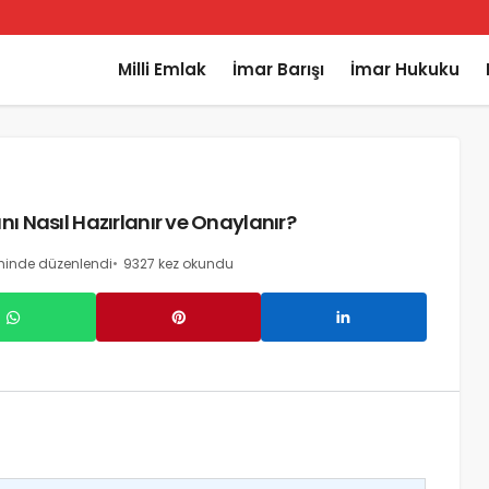
Milli Emlak
İmar Barışı
İmar Hukuku
ı Nasıl Hazırlanır ve Onaylanır?
ihinde düzenlendi
9327 kez okundu