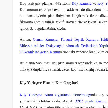
Köy yerleşme planları, 442 sayılı
Köy Kanunu
ve
Köy Ye
Kanununun ek 9. ve devamı maddelerinde düzenlenen bu plan
bulunan köylerin plan ihtiyacını karşılamak üzere dü
fıkrasına göre, valiliğin teklifi Bayındırlık ve İskan Baka
içinde de uygulanabilmektedir.
Ayrıca,
Orman Kanunu
,
Turizmi Teşvik Kanunu
,
Kül
Müessir Afetler Dolayısıyla Alınacak Tedbirlerle Yap
Güvenlik Bölgeleri Kanun
larına tabi yerlerde bu hüküml
Bu planın yapılması ile; plan sınırları içerisinde kalan 
ihtiyaç sahiplerine satılmak üzere köy tüzel kişiliği adına
Köy Yerleşme Planını Kim Onaylar?
Köy Yerleşme Alanı Uygulama Yönetmeliği
nde köy ye
yapılacağı belirtilmektedir. Ancak
3202 sayılı Kanun
d
16.03.2005 tarihinden itibaren köy yerleşme planları; İstan