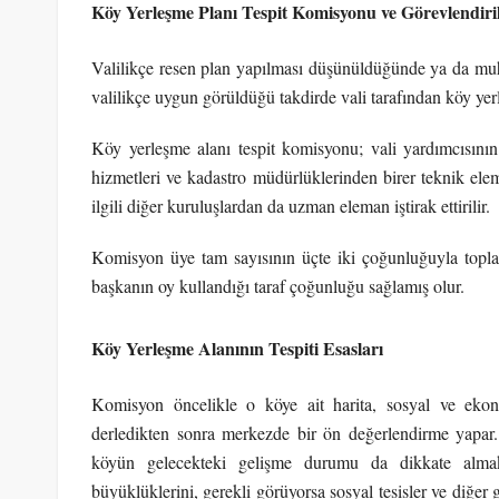
Köy Yerleşme Planı Tespit Komisyonu ve Görevlendiri
Valilikçe resen plan yapılması düşünüldüğünde ya da muh
valilikçe uygun görüldüğü takdirde vali tarafından köy yer
Köy yerleşme alanı tespit komisyonu; vali yardımcısının 
hizmetleri ve kadastro müdürlüklerinden birer teknik ele
ilgili diğer kuruluşlardan da uzman eleman iştirak ettirilir.
Komisyon üye tam sayısının üçte iki çoğunluğuyla toplanı
başkanın oy kullandığı taraf çoğunluğu sağlamış olur.
Köy Yerleşme Alanının Tespiti Esasları
Komisyon öncelikle o köye ait harita, sosyal ve eko
derledikten sonra merkezde bir ön değerlendirme yapar
köyün gelecekteki gelişme durumu da dikkate almak 
büyüklüklerini, gerekli görüyorsa sosyal tesisler ve diğer 