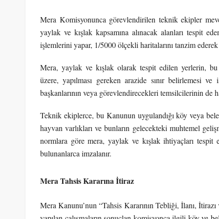
Mera Komisyonunca görevlendirilen teknik ekipler mevc
yaylak ve kışlak kapsamına alınacak alanları tespit eder
işlemlerini yapar, 1/5000 ölçekli haritalarını tanzim ederek b
Mera, yaylak ve kışlak olarak tespit edilen yerlerin, bu
üzere, yapılması gereken arazide sınır belirlemesi ve iş
başkanlarının veya görevlendirecekleri temsilcilerinin de h
Teknik ekiplerce, bu Kanunun uygulandığı köy veya beledi
hayvan varlıkları ve bunların gelecekteki muhtemel gelişm
normlara göre mera, yaylak ve kışlak ihtiyaçları tespit 
bulunanlarca imzalanır.
Mera Tahsis Kararına İtiraz
Mera Kanunu’nun “Tahsis Kararının Tebliği, İlanı, İtirazı
yapılan çalışmaların sonuçlan komisyonca ilgili köy ve bele