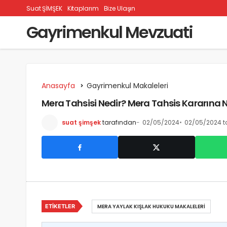
Suat ŞİMŞEK
Kitaplarım
Bize Ulaşın
Gayrimenkul Mevzuati
Anasayfa
Gayrimenkul Makaleleri
Mera Tahsisi Nedir? Mera Tahsis Kararına N
suat şimşek
tarafından
02/05/2024
02/05/2024 t
ETIKETLER
MERA YAYLAK KIŞLAK HUKUKU MAKALELERI