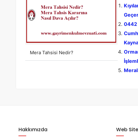
Kıyıl
Geçer
0442 
Cumhu
Kayna
Orman
Mera Tahsisi Nedir?
İşleml
Meral
Hakkımızda
Web Site