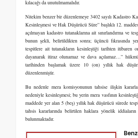
kılacağı da unutulmamalıdır.
Nitekim benzer bir düzenlemeye 3402 sayılı Kadastro Ka
Kesinleşmesi ve Hak Düşürücü Süre” başlıklı 12. maddesin
açılmayan kadastro tutanaklarına ait sınırlandırma ve tespi
bunun şekli, belirtildikten sonra; üçüncü fıkrasında ye
tespitlere ait tutanakların kesinleştiği tarihten itibare
dayanarak itiraz olunamaz ve dava açılamaz…” hükmü il
tarihinden başlamak üzere 10 (on) yıllık hak düşür
düzenlenmiştir.
Bu nedenle mera komisyonunun tahsise ilişkin kararla
nedeniyle kesinleşmesi; bu yerin mera vasfının kesinleşt
maddede yer alan 5 (beş) yıllık hak düşürücü sürede tesp
tahsis kararlarında belirtilen haklara yönelik iddialar
bulunmaktadır.
Benz