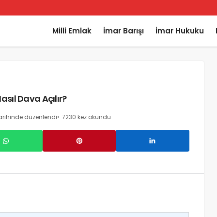
Milli Emlak
İmar Barışı
İmar Hukuku
asıl Dava Açılır?
arihinde düzenlendi
7230 kez okundu