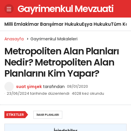
Gayrimenkul Mevzuati
Milli Emlak
İmar Barışı
İmar Hukuku
Eşya Hukuku
Tüm Kon
Anasayfa
Gayrimenkul Makaleleri
Metropoliten Alan Planları
Nedir? Metropoliten Alan
Planlarını Kim Yapar?
suat şimşek
tarafından
08/01/2020
23/06/2024 tarihinde düzenlendi
4028 kez okundu
ETIKETLER
İMAR PLANLARI
İçindekiler